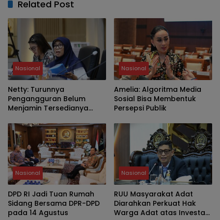
Related Post
Nasional
Nasional
Netty: Turunnya
Amelia: Algoritma Media
Pengangguran Belum
Sosial Bisa Membentuk
Menjamin Tersedianya
Persepsi Publik
Pekerjaan Layak
Nasional
Nasional
DPD RI Jadi Tuan Rumah
RUU Masyarakat Adat
Sidang Bersama DPR-DPD
Diarahkan Perkuat Hak
pada 14 Agustus
Warga Adat atas Investasi