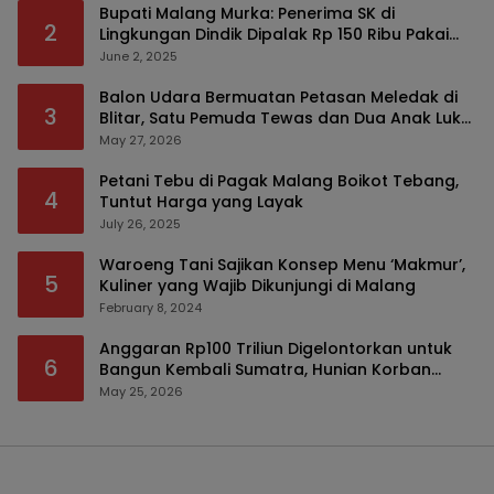
Bupati Malang Murka: Penerima SK di
2
Lingkungan Dindik Dipalak Rp 150 Ribu Pakai
Modus Tumpengan, KPK Turut Pantau
June 2, 2025
Balon Udara Bermuatan Petasan Meledak di
3
Blitar, Satu Pemuda Tewas dan Dua Anak Luka
Serius
May 27, 2026
Petani Tebu di Pagak Malang Boikot Tebang,
4
Tuntut Harga yang Layak
July 26, 2025
Waroeng Tani Sajikan Konsep Menu ‘Makmur’,
5
Kuliner yang Wajib Dikunjungi di Malang
February 8, 2024
Anggaran Rp100 Triliun Digelontorkan untuk
6
Bangun Kembali Sumatra, Hunian Korban
Bencana Bakal Difokuskan
May 25, 2026