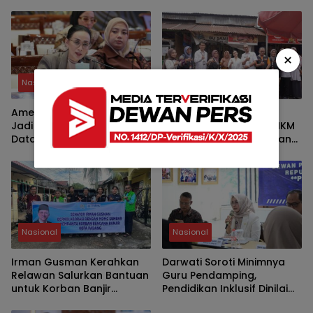
SDA
×
Nasional
Nasional
Amelia: Kasus Bryan Ebem
Yashinta Soroti
Jadi Alarm Perlindungan
Pendapatan Pelaku UMKM
Data Pribadi
Menurun, Minta Kebijakan
Lebih Tepat Sasaran
Nasional
Nasional
Irman Gusman Kerahkan
Darwati Soroti Minimnya
Relawan Salurkan Bantuan
Guru Pendamping,
untuk Korban Banjir
Pendidikan Inklusif Dinilai
Padang
Masih Hadapi Banyak