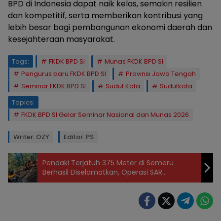
BPD di Indonesia dapat naik kelas, semakin resilien
dan kompetitif, serta memberikan kontribusi yang
lebih besar bagi pembangunan ekonomi daerah dan
kesejahteraan masyarakat.
Tags:
FKDK BPD SI
Munas FKDK BPD SI
Pengurus baru FKDK BPD SI
Provinsi Jawa Tengah
Seminar FKDK BPD SI
Sudut Kota
Sudutkota
Topics:
FKDK BPD SI Gelar Seminar Nasional dan Munas 2026
Writer: OZY
Editor: PS
Pendaki Terjatuh 375 Meter di Semeru
Berhasil Diselamatkan, Operasi SAR
Berlangsung Empat Hari