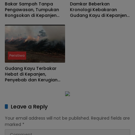
Bakar Sampah Tanpa
Damkar Beberkan
Pengawasan, Tumpukan
Kronologi Kebakaran
Rongsokan di Kepanjen
Gudang Kayu di Kepanjen,
Ludes Terbakar
Pemadaman Berlangsung
Lebih dari 10 Jam
Peristiwa
Gudang Kayu Terbakar
Hebat di Kepanjen,
Penyebab dan Kerugian
Masih Menunggu
Keterangan Resmi
Leave a Reply
Your email address will not be published.
Required fields are
marked
*