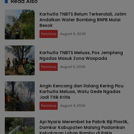
Read Also
Karhutla TNBTS Belum Terkendali, Jatim
Andalkan Water Bombing BNPB Mulai
Besok
Peristiwa
August 6, 2026
Karhutla TNBTS Meluas, Pos Jemplang
Ngadas Masuk Zona Waspada
Peristiwa
August 5, 2026
Angin Kencang dan Ilalang Kering Picu
Karhutla Meluas, Watu Gede Ngadas
Jadi Titik Kritis
Peristiwa
August 4, 2026
Api Nyaris Merembet ke Pabrik Biji Plastik,
Damkar Kabupaten Malang Padamkan
Kebakaran Lahan Bambu di Pakis