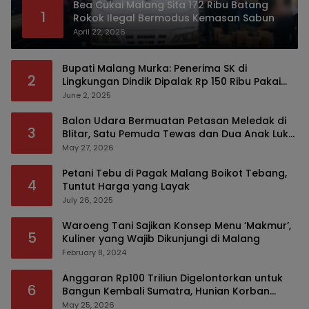
Bea Cukai Malang Sita 172 Ribu Batang
1
Rokok Ilegal Bermodus Kemasan Sabun
April 22, 2026
Bupati Malang Murka: Penerima SK di
2
Lingkungan Dindik Dipalak Rp 150 Ribu Pakai
Modus Tumpengan, KPK Turut Pantau
June 2, 2025
Balon Udara Bermuatan Petasan Meledak di
3
Blitar, Satu Pemuda Tewas dan Dua Anak Luka
Serius
May 27, 2026
Petani Tebu di Pagak Malang Boikot Tebang,
4
Tuntut Harga yang Layak
July 26, 2025
Waroeng Tani Sajikan Konsep Menu ‘Makmur’,
5
Kuliner yang Wajib Dikunjungi di Malang
February 8, 2024
Anggaran Rp100 Triliun Digelontorkan untuk
6
Bangun Kembali Sumatra, Hunian Korban
Bencana Bakal Difokuskan
May 25, 2026