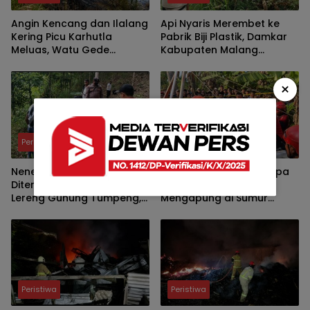
Angin Kencang dan Ilalang
Api Nyaris Merembet ke
Kering Picu Karhutla
Pabrik Biji Plastik, Damkar
Meluas, Watu Gede
Kabupaten Malang
Ngadas Jadi Titik Kritis
Padamkan Kebakaran
Lahan Bambu di Pakis
×
Peristiwa
Peristiwa
Nenek Pencari Kayu Bakar
Mayat Perempuan Tanpa
Ditemukan Meninggal di
Identitas Ditemukan
Lereng Gunung Tumpeng,
Mengapung di Sumur
Polisi Pastikan Tak Ada
Warga Kasri, Polisi Selidiki
Tanda Kekerasan
Penyebab Kematian
Peristiwa
Peristiwa