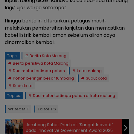
lapuk, tolong dicek. Bahaya kalau tiba-tiba tumbang
lagi,” ujar warga setempat.
Hingga berita ini diturunkan, petugas masih
melakukan pembersihan lanjutan dan memastikan
kabel listrik kembali aman sebelum aliran daya
dinormalkan kembali.
Tags:
Berita Kota Malang
Berita peristiwa Kota Malang
Dua motor tertimpa pohon
kota malang
Pohon beringin besar tumbang
Sudut Kota
Sudutkota
Topics:
Dua motor tertimpa pohon di kota malang
Writer: MIT
Editor: PS
Jombang Sabet Predikat “Sangat Inovatif”
pada Innovative Government Award 2025