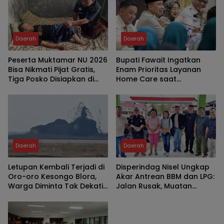
Daerah
Daerah
Peserta Muktamar NU 2026
Bupati Fawait Ingatkan
Bisa Nikmati Pijat Gratis,
Enam Prioritas Layanan
Tiga Posko Disiapkan di
Home Care saat
Tambakberas
Kumpulkan Pejabat
Daerah
Daerah
Letupan Kembali Terjadi di
Disperindag Nisel Ungkap
Oro-oro Kesongo Blora,
Akar Antrean BBM dan LPG:
Warga Diminta Tak Dekati
Jalan Rusak, Muatan
Kawah
Berkurang, Jaringan
Terganggu