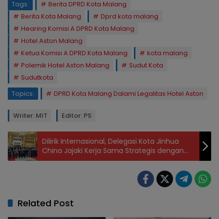
Tags:
Berita DPRD Kota Malang
Berita Kota Malang
Dprd kota malang
Hearing Komisi A DPRD Kota Malang
Hotel Aston Malang
Ketua Komisi A DPRD Kota Malang
kota malang
Polemik Hotel Aston Malang
Sudut Kota
Sudutkota
Topics:
DPRD Kota Malang Dalami Legalitas Hotel Aston
Writer: MIT
Editor: PS
Dilirik Internasional, Delegasi Kota Jinhua
China Jajaki Kerja Sama Strategis dengan
Pemkab Jember
Related Post