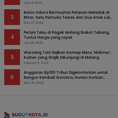
Modus Tumpengan, KPK Turut Pantau
June 2, 2025
Balon Udara Bermuatan Petasan Meledak di
3
Blitar, Satu Pemuda Tewas dan Dua Anak Luka
Serius
May 27, 2026
Petani Tebu di Pagak Malang Boikot Tebang,
4
Tuntut Harga yang Layak
July 26, 2025
Waroeng Tani Sajikan Konsep Menu ‘Makmur’,
5
Kuliner yang Wajib Dikunjungi di Malang
February 8, 2024
Anggaran Rp100 Triliun Digelontorkan untuk
6
Bangun Kembali Sumatra, Hunian Korban
Bencana Bakal Difokuskan
May 25, 2026