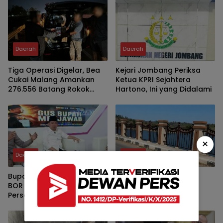
Daerah
Daerah
Tiga Operasi Digelar, Bea
Kejari Jombang Periksa
Cukai Malang Amankan
Ketua KPRI Sejahtera
276.556 Batang Rokok
Hartono, Ini yang Didalami
Ilegal
×
Daerah
Daerah
Bupati Fawait Tegaskan
Pagar Pengaman
BOR Dua RSD Lebih 100
Jembatan Bendungan
Persen, Perlu Percepatan
Randugunting Hilang,
Penambahan Tempat
Pengendara Khawatir
Tidur Pasien
Membahayakan