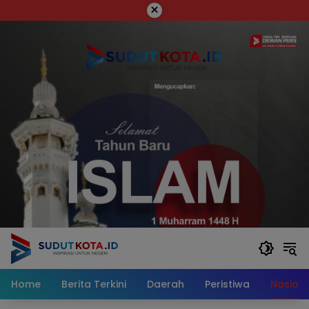
Skip
×
to
content
Home
Berita Terkini
Daerah
Peristiwa
Nasiona