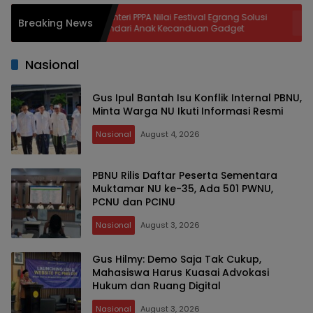
a
Menteri PPPA Nilai Festival Egrang Solusi
Produk
Breaking News
Hindari Anak Kecanduan Gadget
Azhari
Kelan
Nasional
Gus Ipul Bantah Isu Konflik Internal PBNU,
Minta Warga NU Ikuti Informasi Resmi
Nasional
August 4, 2026
PBNU Rilis Daftar Peserta Sementara
Muktamar NU ke-35, Ada 501 PWNU,
PCNU dan PCINU
Nasional
August 3, 2026
Gus Hilmy: Demo Saja Tak Cukup,
Mahasiswa Harus Kuasai Advokasi
Hukum dan Ruang Digital
Nasional
August 3, 2026