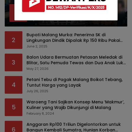
Bea Cukai Malang Sita 172 Ribu Batang
1
Rokok Ilegal Bermodus Kemasan Sabun
April 22, 2026
Bupati Malang Murka: Penerima SK di
2
Lingkungan Dindik Dipalak Rp 150 Ribu Pakai
Modus Tumpengan, KPK Turut Pantau
June 2, 2025
Balon Udara Bermuatan Petasan Meledak di
3
Blitar, Satu Pemuda Tewas dan Dua Anak Luka
Serius
May 27, 2026
Petani Tebu di Pagak Malang Boikot Tebang,
4
Tuntut Harga yang Layak
July 26, 2025
Waroeng Tani Sajikan Konsep Menu ‘Makmur’,
5
Kuliner yang Wajib Dikunjungi di Malang
February 8, 2024
Anggaran Rp100 Triliun Digelontorkan untuk
6
Bangun Kembali Sumatra, Hunian Korban