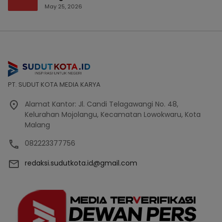
Bencana Bakal Difokuskan
May 25, 2026
PT. SUDUT KOTA MEDIA KARYA
Alamat Kantor: Jl. Candi Telagawangi No. 48,
Kelurahan Mojolangu, Kecamatan Lowokwaru, Kota
Malang
082223377756
redaksi.sudutkota.id@gmail.com