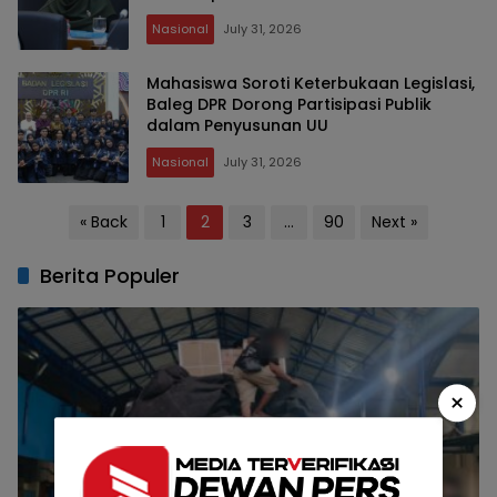
Nasional
July 31, 2026
Mahasiswa Soroti Keterbukaan Legislasi,
Baleg DPR Dorong Partisipasi Publik
dalam Penyusunan UU
Nasional
July 31, 2026
Posts
« Back
1
2
3
…
90
Next »
pagination
Berita Populer
×