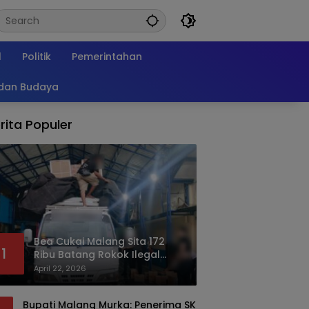
l
Politik
Pemerintahan
 dan Budaya
rita Populer
Bea Cukai Malang Sita 172
1
Ribu Batang Rokok Ilegal
Bermodus Kemasan Sabun
April 22, 2026
Bupati Malang Murka: Penerima SK