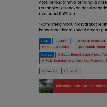
Atas perbuatannya, tersangka S di
tersangka I dikenakan pasal penada
mencapai Rp25 juta.
“Kami mengimbau masyarakat lebi
kendaraan dalam kondisi aman,” p
Tags:
Curat
Dirlantas Polda Jat
Penadah Motor
pencurian motor
Topics:
Bobol Rumah Saat Warga Ter
Polisi Bongkar Aksi Curat dan Penadah
Writer: Ris
Editor: Mm
Ada Bangunan Diduga Tabrak A