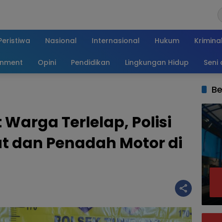
Peristiwa
Nasional
Internasional
Hukum
Krimina
inment
Opini
Pendidikan
Lingkungan Hidup
Seni
Be
Warga Terlelap, Polisi
t dan Penadah Motor di