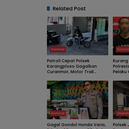
Related Post
Kriminal
Krimina
Patroli Cepat Polsek
Kurang
Karangploso Gagalkan
Polrest
Curanmor, Motor Trail
Pelaku
Korban Kembali dalam
Kawasan
Hitungan Jam
Asal Su
Diaman
Kriminal
Daera
Gagal Gondol Honda Vario,
Polsek 