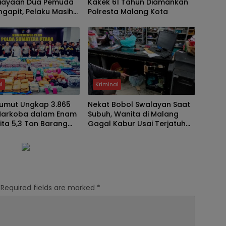
iayaan Dua Pemuda
Kakek 61 Tahun Diamankan
ngapit, Pelaku Masih
Polresta Malang Kota
l
Kriminal
Sumut Ungkap 3.865
Nekat Bobol Swalayan Saat
Narkoba dalam Enam
Subuh, Wanita di Malang
Sita 5,3 Ton Barang
Gagal Kabur Usai Terjatuh
dari Lantai Tiga
Required fields are marked
*