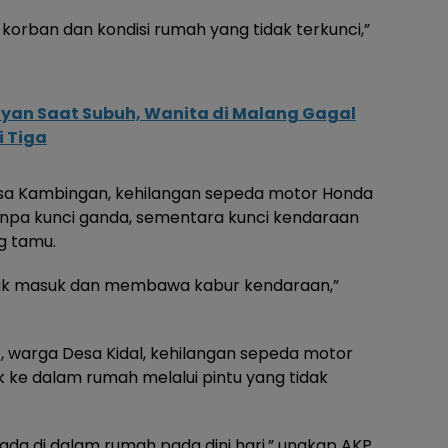
orban dan kondisi rumah yang tidak terkunci,”
ayan Saat Subuh, Wanita di Malang Gagal
i Tiga
esa Kambingan, kehilangan sepeda motor Honda
tanpa kunci ganda, sementara kunci kendaraan
g tamu.
untuk masuk dan membawa kabur kendaraan,”
), warga Desa Kidal, kehilangan sepeda motor
 ke dalam rumah melalui pintu yang tidak
da di dalam rumah pada dini hari,” ungkap AKP