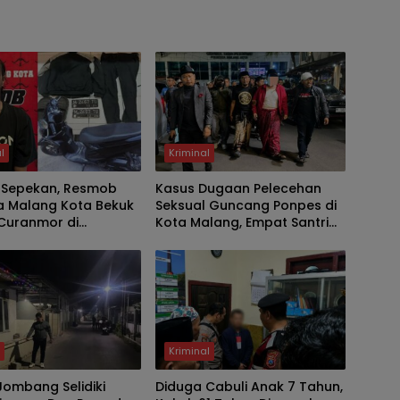
l
Kriminal
 Sepekan, Resmob
Kasus Dugaan Pelecehan
a Malang Kota Bekuk
Seksual Guncang Ponpes di
 Curanmor di
Kota Malang, Empat Santri
 Kos, Motor Pelajar
Laporkan Oknum Guru Ngaji
menep Berhasil
ke Polisi
kan
h
Kriminal
Jombang Selidiki
Diduga Cabuli Anak 7 Tahun,