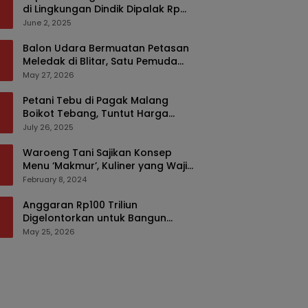
di Lingkungan Dindik Dipalak Rp
150 Ribu Pakai Modus Tumpengan,
June 2, 2025
KPK Turut Pantau
Balon Udara Bermuatan Petasan
Meledak di Blitar, Satu Pemuda
Tewas dan Dua Anak Luka Serius
May 27, 2026
Petani Tebu di Pagak Malang
Boikot Tebang, Tuntut Harga
yang Layak
July 26, 2025
Waroeng Tani Sajikan Konsep
Menu ‘Makmur’, Kuliner yang Wajib
Dikunjungi di Malang
February 8, 2024
Anggaran Rp100 Triliun
Digelontorkan untuk Bangun
Kembali Sumatra, Hunian Korban
May 25, 2026
Bencana Bakal Difokuskan