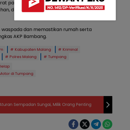
jerat pasal pencurian dengan pemberatan dan
han, dengan total kerugian korban ditaksir
h waspada dan memastikan rumah serta
ungkas AKP Bambang.
im
Kabupaten Malang
Kriminal
Polres Malang
Tumpang
lelap
 Motor di Tumpang
turan Sempadan Sungai, Milik Orang Penting