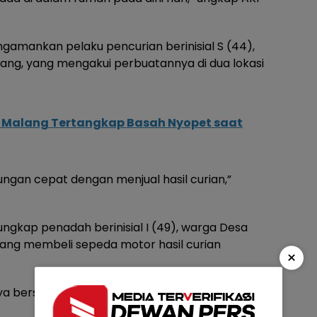
ngamankan pelaku pencurian berinisial S (44),
ng, yang mengakui perbuatannya di dua lokasi
 Malang Tertangkap Basah Nyopet saat
ungan cepat dengan menjual hasil curian,”
ngkap penadah berinisial I (49), warga Desa
ang membeli sepeda motor hasil curian
×
a bersama barang bukti,” kata AKP Bambang.