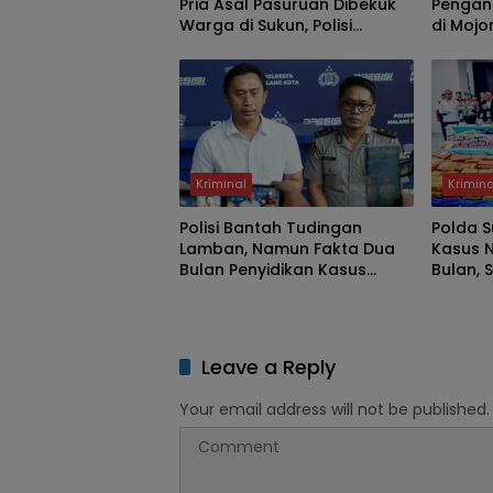
Pria Asal Pasuruan Dibekuk
Pengan
Warga di Sukun, Polisi
di Mojo
Temukan Diduga Sabu dan
Diburu
Kunci T
Kriminal
Krimina
Polisi Bantah Tudingan
Polda 
Lamban, Namun Fakta Dua
Kasus 
Bulan Penyidikan Kasus
Bulan, 
Pengeroyokan Jadi Sorotan
Bukti
Leave a Reply
Your email address will not be published.