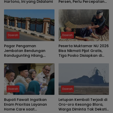
Hartono, Ini yang Didalami
Persen, Perlu Percepatan
Penambahan Tempat
Tidur Pasien
Daerah
Daerah
Pagar Pengaman
Peserta Muktamar NU 2026
Jembatan Bendungan
Bisa Nikmati Pijat Gratis,
Randugunting Hilang,
Tiga Posko Disiapkan di
Pengendara Khawatir
Tambakberas
Membahayakan
Daerah
Daerah
Bupati Fawait Ingatkan
Letupan Kembali Terjadi di
Enam Prioritas Layanan
Oro-oro Kesongo Blora,
Home Care saat
Warga Diminta Tak Dekati