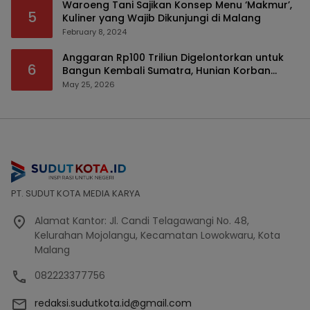
Waroeng Tani Sajikan Konsep Menu ‘Makmur’,
5
Kuliner yang Wajib Dikunjungi di Malang
February 8, 2024
Anggaran Rp100 Triliun Digelontorkan untuk
6
Bangun Kembali Sumatra, Hunian Korban
Bencana Bakal Difokuskan
May 25, 2026
PT. SUDUT KOTA MEDIA KARYA
Alamat Kantor: Jl. Candi Telagawangi No. 48,
Kelurahan Mojolangu, Kecamatan Lowokwaru, Kota
Malang
082223377756
redaksi.sudutkota.id@gmail.com