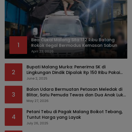
Bea Cukai Malang Sita 172 Ribu Batang
1
Rokok Ilegal Bermodus Kemasan Sabun
April 22, 2026
Bupati Malang Murka: Penerima SK di
2
Lingkungan Dindik Dipalak Rp 150 Ribu Pakai
Modus Tumpengan, KPK Turut Pantau
June 2, 2025
Balon Udara Bermuatan Petasan Meledak di
3
Blitar, Satu Pemuda Tewas dan Dua Anak Luka
Serius
May 27, 2026
Petani Tebu di Pagak Malang Boikot Tebang,
4
Tuntut Harga yang Layak
July 26, 2025