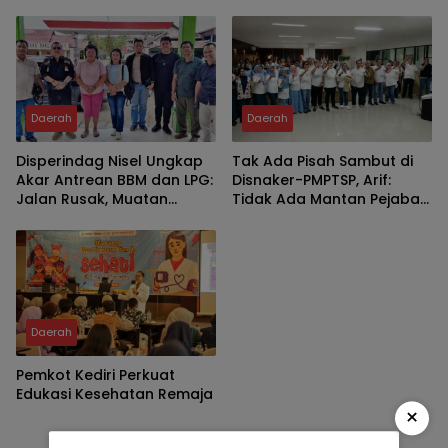
Kumpulkan Pejabat
Kawah
Daerah
Daerah
Disperindag Nisel Ungkap
Tak Ada Pisah Sambut di
Akar Antrean BBM dan LPG:
Disnaker-PMPTSP, Arif:
Jalan Rusak, Muatan
Tidak Ada Mantan Pejabat,
Berkurang, Jaringan
Yang Ada Keluarga Besar
Terganggu
Daerah
Pemkot Kediri Perkuat
Edukasi Kesehatan Remaja
×