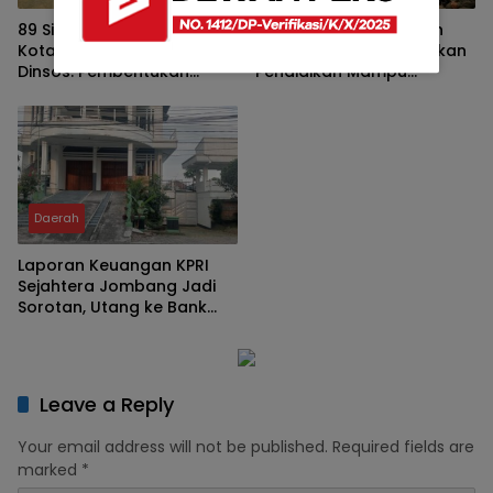
89 Siswa Sekolah Rakyat
Ali Muthohirin Beberkan
Kota Malang Bertahan,
Kisah Hidupnya, Tegaskan
Dinsos: Pembentukan
Pendidikan Mampu
Karakter Jadi Kunci
Mengalahkan Kemiskinan
Keberhasilan Program
Daerah
Laporan Keuangan KPRI
Sejahtera Jombang Jadi
Sorotan, Utang ke Bank
Jatim Rp2,64 Miliar
Leave a Reply
Your email address will not be published.
Required fields are
marked
*