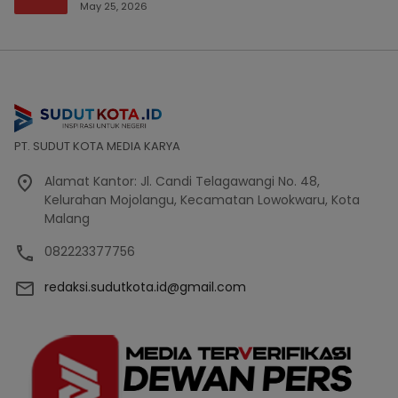
Bencana Bakal Difokuskan
May 25, 2026
PT. SUDUT KOTA MEDIA KARYA
Alamat Kantor: Jl. Candi Telagawangi No. 48,
Kelurahan Mojolangu, Kecamatan Lowokwaru, Kota
Malang
082223377756
redaksi.sudutkota.id@gmail.com