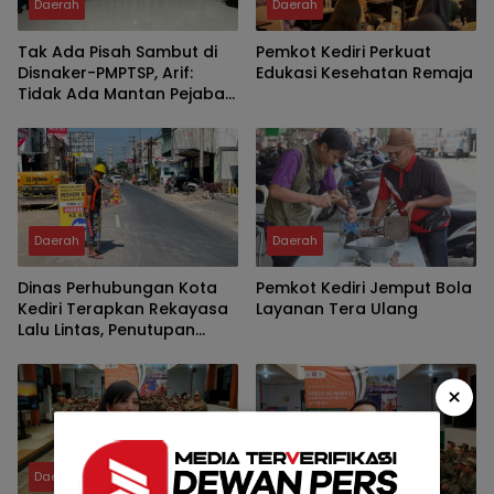
Daerah
Daerah
Tak Ada Pisah Sambut di
Pemkot Kediri Perkuat
Disnaker-PMPTSP, Arif:
Edukasi Kesehatan Remaja
Tidak Ada Mantan Pejabat,
Yang Ada Keluarga Besar
Daerah
Daerah
Dinas Perhubungan Kota
Pemkot Kediri Jemput Bola
Kediri Terapkan Rekayasa
Layanan Tera Ulang
Lalu Lintas, Penutupan
Jalan PB Sudirman
×
Daerah
Daerah