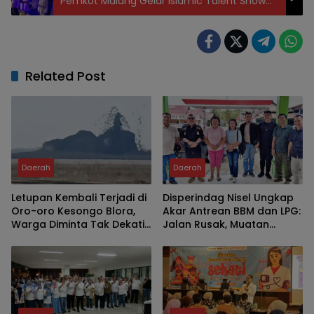
Pemkot Malang Gelar Islamic Talent Show
dan Khitanan Massal
Related Post
Daerah
Daerah
Letupan Kembali Terjadi di
Disperindag Nisel Ungkap
Oro-oro Kesongo Blora,
Akar Antrean BBM dan LPG:
Warga Diminta Tak Dekati
Jalan Rusak, Muatan
Kawah
Berkurang, Jaringan
Terganggu