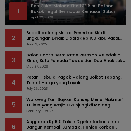
Bea Cukai Malang Sita 172 Ribu Batang
1
Rokok Ilegal Bermodus Kemasan Sabun
April 22, 2026
Bupati Malang Murka: Penerima SK di
2
Lingkungan Dindik Dipalak Rp 150 Ribu Pakai
Modus Tumpengan, KPK Turut Pantau
June 2, 2025
Balon Udara Bermuatan Petasan Meledak di
3
Blitar, Satu Pemuda Tewas dan Dua Anak Luka
Serius
May 27, 2026
Petani Tebu di Pagak Malang Boikot Tebang,
4
Tuntut Harga yang Layak
July 26, 2025
Waroeng Tani Sajikan Konsep Menu ‘Makmur’,
5
Kuliner yang Wajib Dikunjungi di Malang
February 8, 2024
Anggaran Rp100 Triliun Digelontorkan untuk
6
Bangun Kembali Sumatra, Hunian Korban