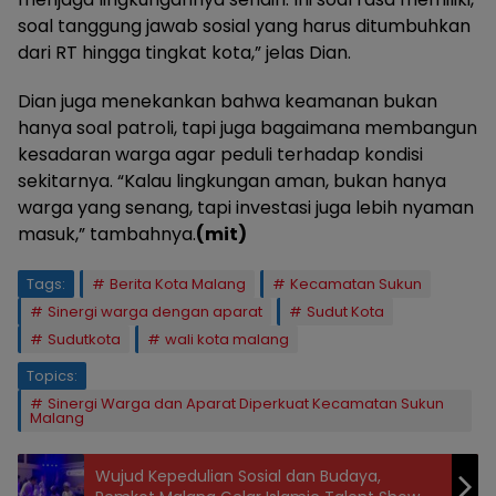
soal tanggung jawab sosial yang harus ditumbuhkan
dari RT hingga tingkat kota,” jelas Dian.
Dian juga menekankan bahwa keamanan bukan
hanya soal patroli, tapi juga bagaimana membangun
kesadaran warga agar peduli terhadap kondisi
sekitarnya. “Kalau lingkungan aman, bukan hanya
warga yang senang, tapi investasi juga lebih nyaman
masuk,” tambahnya.
(mit)
Tags:
Berita Kota Malang
Kecamatan Sukun
Sinergi warga dengan aparat
Sudut Kota
Sudutkota
wali kota malang
Topics:
Sinergi Warga dan Aparat Diperkuat Kecamatan Sukun
Malang
Wujud Kepedulian Sosial dan Budaya,