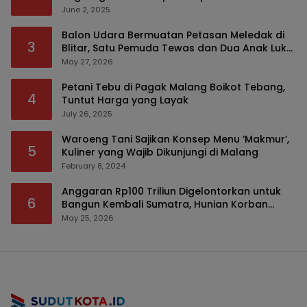
Modus Tumpengan, KPK Turut Pantau
June 2, 2025
Balon Udara Bermuatan Petasan Meledak di
3
Blitar, Satu Pemuda Tewas dan Dua Anak Luka
Serius
May 27, 2026
Petani Tebu di Pagak Malang Boikot Tebang,
4
Tuntut Harga yang Layak
July 26, 2025
Waroeng Tani Sajikan Konsep Menu ‘Makmur’,
5
Kuliner yang Wajib Dikunjungi di Malang
February 8, 2024
Anggaran Rp100 Triliun Digelontorkan untuk
6
Bangun Kembali Sumatra, Hunian Korban
Bencana Bakal Difokuskan
May 25, 2026