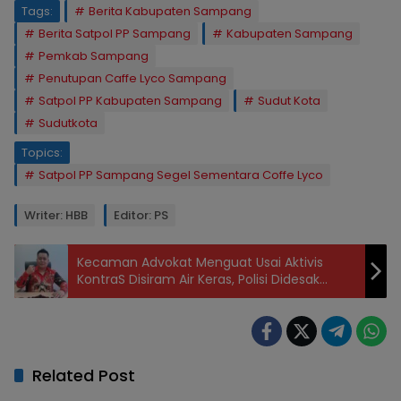
Tags:
Berita Kabupaten Sampang
Berita Satpol PP Sampang
Kabupaten Sampang
Pemkab Sampang
Penutupan Caffe Lyco Sampang
Satpol PP Kabupaten Sampang
Sudut Kota
Sudutkota
Topics:
Satpol PP Sampang Segel Sementara Coffe Lyco
Writer: HBB
Editor: PS
Kecaman Advokat Menguat Usai Aktivis
KontraS Disiram Air Keras, Polisi Didesak
Ungkap Dalang
Related Post