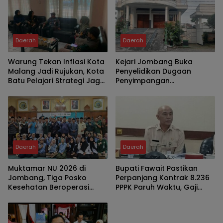
Daerah
Daerah
Warung Tekan Inflasi Kota
Kejari Jombang Buka
Malang Jadi Rujukan, Kota
Penyelidikan Dugaan
Batu Pelajari Strategi Jaga
Penyimpangan
Harga dan Kelola Pasar
Pengelolaan KPRI Sejahtera
Rakyat
Daerah
Daerah
Muktamar NU 2026 di
Bupati Fawait Pastikan
Jombang, Tiga Posko
Perpanjang Kontrak 8.236
Kesehatan Beroperasi
PPPK Paruh Waktu, Gaji
Nonstop 24 Jam
Bakal Naik Tahun 2029