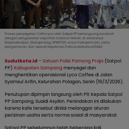
Proses penyegelan Coffe Lyco oleh Satpol PP berlangsung kondusif
dengan pengawalan sejumlah instansi terkait, di antaranya
Disporabudpar, Diskopindag, DPMPTSP, unsur Forkopimcam, serta
pengamanan dari aparat kepolisian.(foto:sudutkota.id/hbb)
Sudutkota.id
–
Satuan Polisi Pamong Praja
(Satpol
PP)
Kabupaten Sampang
menyegel dan
menghentikan operasional Lyco Coffee di Jalan
Syamsul Arifin, Kelurahan Polagan, Senin (16/3/2026).
Penutupan dipimpin langsung oleh Plt Kepala Satpol
PP Sampang, Suaidi Asyikin. Penindakan ini dilakukan
karena kafe tersebut dinilai melanggar aturan
perizinan usaha serta norma sosial di masyarakat.
Satpol PP sebelumnya telah beberapa kali