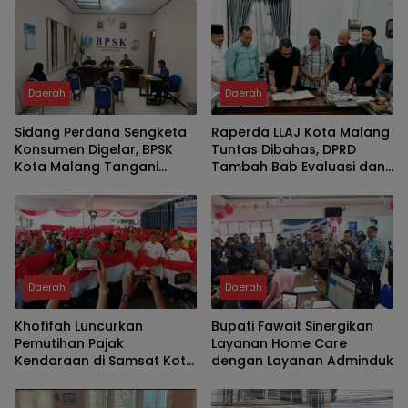
Daerah
Daerah
Sidang Perdana Sengketa
Raperda LLAJ Kota Malang
Konsumen Digelar, BPSK
Tuntas Dibahas, DPRD
Kota Malang Tangani
Tambah Bab Evaluasi dan
Perkara Kriswanto vs Toko
Delapan Catatan Strategis
Emas Majusari
Demi Keselamatan Warga
Daerah
Daerah
Khofifah Luncurkan
Bupati Fawait Sinergikan
Pemutihan Pajak
Layanan Home Care
Kendaraan di Samsat Kota
dengan Layanan Adminduk
Malang, Ratusan Driver
Ojol Ikut Meriahkan HUT RI