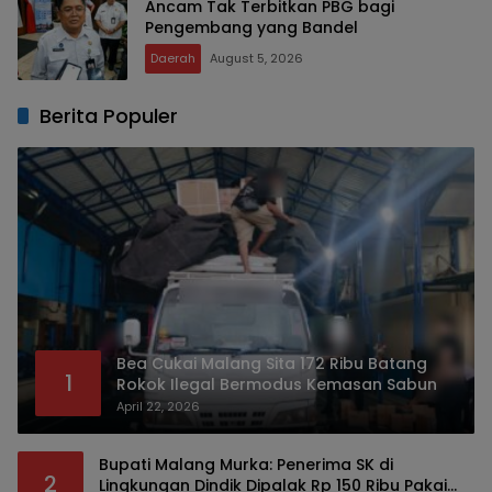
Ancam Tak Terbitkan PBG bagi
Pengembang yang Bandel
Daerah
August 5, 2026
Berita Populer
Bea Cukai Malang Sita 172 Ribu Batang
1
Rokok Ilegal Bermodus Kemasan Sabun
April 22, 2026
Bupati Malang Murka: Penerima SK di
2
Lingkungan Dindik Dipalak Rp 150 Ribu Pakai