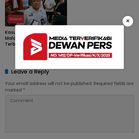
×
Daerah
Kasus PSU Berlarut, Pemkot
Malang Ancam Tak
Terbitkan PBG bagi
Pengembang yang Bandel
Leave a Reply
Your email address will not be published.
Required fields are
marked
*