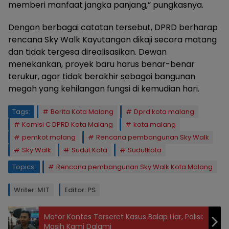
memberi manfaat jangka panjang,” pungkasnya.
Dengan berbagai catatan tersebut, DPRD berharap
rencana Sky Walk Kayutangan dikaji secara matang
dan tidak tergesa direalisasikan. Dewan
menekankan, proyek baru harus benar-benar
terukur, agar tidak berakhir sebagai bangunan
megah yang kehilangan fungsi di kemudian hari.
Tags:
Berita Kota Malang
Dprd kota malang
Komisi C DPRD Kota Malang
kota malang
pemkot malang
Rencana pembangunan Sky Walk
Sky Walk
Sudut Kota
Sudutkota
Topics:
Rencana pembangunan Sky Walk Kota Malang
Writer: MIT
Editor: PS
Motor Kontes Terseret Kasus Balap Liar, Polisi:
Masih Kami Dalami