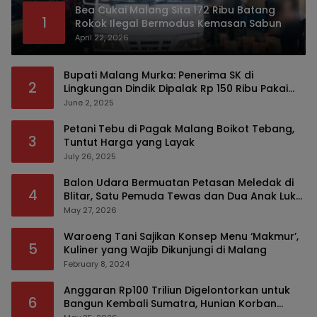
Bea Cukai Malang Sita 172 Ribu Batang
1
Rokok Ilegal Bermodus Kemasan Sabun
April 22, 2026
Bupati Malang Murka: Penerima SK di
2
Lingkungan Dindik Dipalak Rp 150 Ribu Pakai
Modus Tumpengan, KPK Turut Pantau
June 2, 2025
Petani Tebu di Pagak Malang Boikot Tebang,
3
Tuntut Harga yang Layak
July 26, 2025
Balon Udara Bermuatan Petasan Meledak di
4
Blitar, Satu Pemuda Tewas dan Dua Anak Luka
Serius
May 27, 2026
Waroeng Tani Sajikan Konsep Menu ‘Makmur’,
5
Kuliner yang Wajib Dikunjungi di Malang
February 8, 2024
Anggaran Rp100 Triliun Digelontorkan untuk
6
Bangun Kembali Sumatra, Hunian Korban
Bencana Bakal Difokuskan