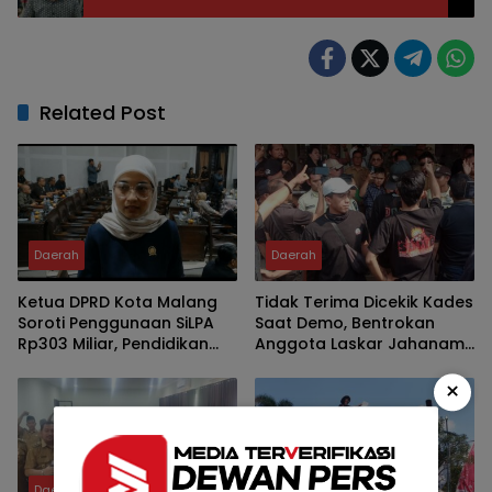
Related Post
Daerah
Daerah
Ketua DPRD Kota Malang
Tidak Terima Dicekik Kades
Soroti Penggunaan SiLPA
Saat Demo, Bentrokan
Rp303 Miliar, Pendidikan
Anggota Laskar Jahanam
hingga Beasiswa Diminta
Berlanjut di Kantor
Lebih Tepat Sasaran
Bapenda
×
Daerah
Daerah