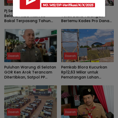
Pj Sekda Fauzi Nyatakan
Kisruh, saat Pendemo
Belasan Ribu Titik PJU
Tolak Dana Talangan
Bakal Terpasang Tahun
Bertemu Kades Pro Dana
2027
Talangan
Daerah
Daerah
Puluhan Warung di Selatan
Pemkab Blora Kucurkan
GOR Ken Arok Terancam
Rp12,63 Miliar untuk
Ditertibkan, Satpol PP
Pematangan Lahan
Malang Utamakan
Sekolah Rakyat di Cepu
Pendekatan Humanis
Daerah
Daerah