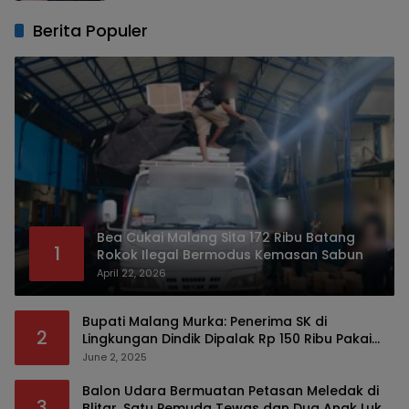
Berita Populer
Bea Cukai Malang Sita 172 Ribu Batang
1
Rokok Ilegal Bermodus Kemasan Sabun
April 22, 2026
Bupati Malang Murka: Penerima SK di
2
Lingkungan Dindik Dipalak Rp 150 Ribu Pakai
Modus Tumpengan, KPK Turut Pantau
June 2, 2025
Balon Udara Bermuatan Petasan Meledak di
3
Blitar, Satu Pemuda Tewas dan Dua Anak Luka