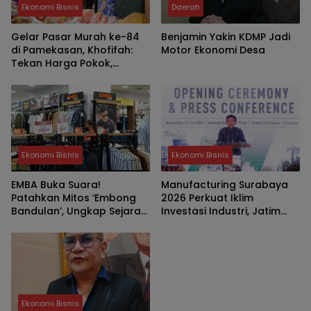
Ekonomi Bisnis
Daerah
Gelar Pasar Murah ke-84
Benjamin Yakin KDMP Jadi
di Pamekasan, Khofifah:
Motor Ekonomi Desa
Tekan Harga Pokok,
Kuatkan Daya Beli dan
UMKM
Ekonomi Bisnis
Ekonomi Bisnis
EMBA Buka Suara!
Manufacturing Surabaya
Patahkan Mitos ‘Embong
2026 Perkuat Iklim
Bandulan’, Ungkap Sejarah
Investasi Industri, Jatim
Asli Brand Legendaris Asal
Bidik Posisi Hub Manufaktur
Malang
Asia Tenggara
Ekonomi Bisnis