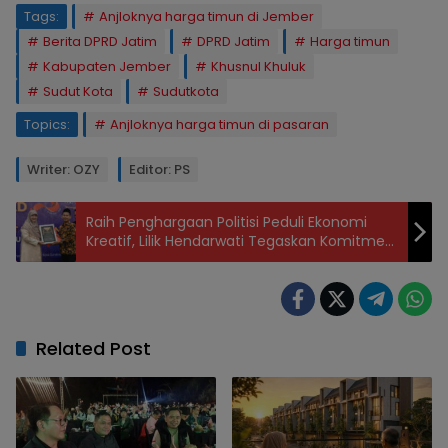
Tags:
Anjloknya harga timun di Jember
Berita DPRD Jatim
DPRD Jatim
Harga timun
Kabupaten Jember
Khusnul Khuluk
Sudut Kota
Sudutkota
Topics:
Anjloknya harga timun di pasaran
Writer: OZY
Editor: PS
Raih Penghargaan Politisi Peduli Ekonomi
Kreatif, Lilik Hendarwati Tegaskan Komitmen
Dampingi UMKM Naik Kelas
Related Post