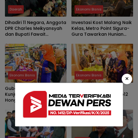
Daerah
Ekonomi Bisnis
Dihadiri 11 Negara, Anggota
Investasi Kost Malang Naik
DPR Charles Meikyansyah
Kelas, Metro Point Sigura-
dan Bupati Fawait
Gura Tawarkan Hunian
Apresiasi Event
Premium Bernilai Jangka
Internasional JKCI
Panjang
Ekonomi Bisnis
Ekonomi Bisnis
×
Gubernur Khofifah
Khofifah Bawa Jatim
Kunjungi Indo Market
Pecahkan Transaksi Rp12
Hongkong, Ajak UMKM
Triliun di Hong Kong
Jatim Garap Pasar Halal
Dunia