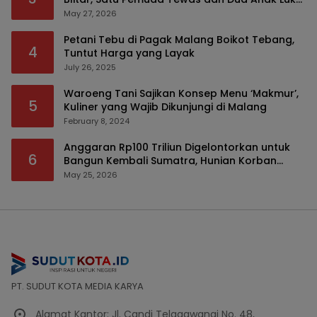
Serius
May 27, 2026
Petani Tebu di Pagak Malang Boikot Tebang,
4
Tuntut Harga yang Layak
July 26, 2025
Waroeng Tani Sajikan Konsep Menu ‘Makmur’,
5
Kuliner yang Wajib Dikunjungi di Malang
February 8, 2024
Anggaran Rp100 Triliun Digelontorkan untuk
6
Bangun Kembali Sumatra, Hunian Korban
Bencana Bakal Difokuskan
May 25, 2026
PT. SUDUT KOTA MEDIA KARYA
Alamat Kantor: Jl. Candi Telagawangi No. 48,