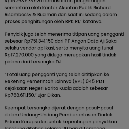
Rp15.263.673.920 berdasarkan penghitungan
sementara oleh Kantor Akuntan Publik Richard
Risambessy & Budiman dan saat ini sedang dalam
proses penghitungan oleh BPK RI,” katanya.
Penyidik juga telah menerima titipan uang pengganti
sebesar Rp751.341.150 dari PT Angon Data Aji Saka
selaku vendor aplikasi, serta menyita uang tunai
Rp17.270.000 yang diduga merupakan hasil tindak
pidana dari tersangka DJ.
“Total uang pengganti yang telah dititipkan ke
Rekening Pemerintah Lainnya (RPL) 045 PDT
Kejaksaan Negeri Barito Kuala adalah sebesar
Rp768.611.150,” ujar Dikan.
Keempat tersangka dijerat dengan pasal-pasal
dalam Undang-Undang Pemberantasan Tindak
Pidana Korupsi dan untuk kepentingan penyidikan
langsung ditahan selama 20 hari di Lembaga