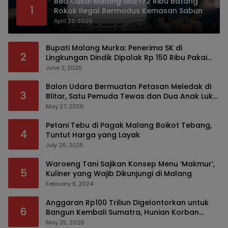
Bea Cukai Malang Sita 172 Ribu Batang
1
Rokok Ilegal Bermodus Kemasan Sabun
April 22, 2026
Bupati Malang Murka: Penerima SK di
2
Lingkungan Dindik Dipalak Rp 150 Ribu Pakai
Modus Tumpengan, KPK Turut Pantau
June 2, 2025
Balon Udara Bermuatan Petasan Meledak di
3
Blitar, Satu Pemuda Tewas dan Dua Anak Luka
Serius
May 27, 2026
Petani Tebu di Pagak Malang Boikot Tebang,
4
Tuntut Harga yang Layak
July 26, 2025
Waroeng Tani Sajikan Konsep Menu ‘Makmur’,
5
Kuliner yang Wajib Dikunjungi di Malang
February 8, 2024
Anggaran Rp100 Triliun Digelontorkan untuk
6
Bangun Kembali Sumatra, Hunian Korban
Bencana Bakal Difokuskan
May 25, 2026