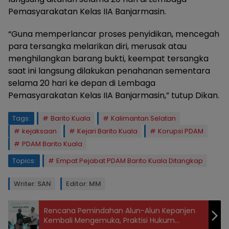
Pemasyarakatan Kelas IIA Banjarmasin.
“Guna memperlancar proses penyidikan, mencegah
para tersangka melarikan diri, merusak atau
menghilangkan barang bukti, keempat tersangka
saat ini langsung dilakukan penahanan sementara
selama 20 hari ke depan di Lembaga
Pemasyarakatan Kelas IIA Banjarmasin,” tutup Dikan.
Tags:
Barito Kuala
Kalimantan Selatan
kejaksaan
Kejari Barito Kuala
Korupsi PDAM
PDAM Barito Kuala
Topics:
Empat Pejabat PDAM Barito Kuala Ditangkap
Writer: SAN
Editor: MM
Rencana Pemindahan Alun-Alun Kepanjen
Kembali Mengemuka, Praktisi Hukum