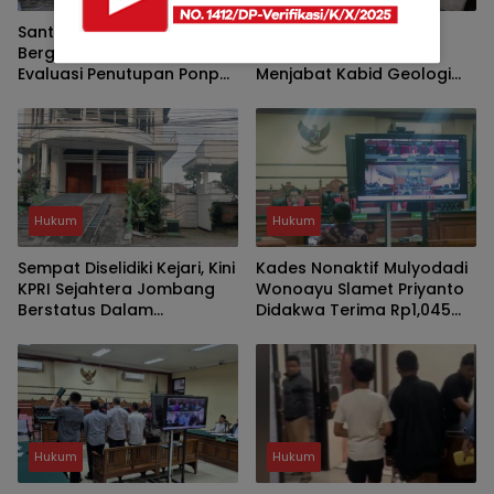
Santri Malang Selatan
Pungli, Kejati Tetapkan
Bergerak, PERADI Desak
Tersangka ED yang
Evaluasi Penutupan Ponpes
Menjabat Kabid Geologi
dan Penangkapan
dan Air Tanah Dinas ESDM
Pengasuh
Jatim
Hukum
Hukum
Sempat Diselidiki Kejari, Kini
Kades Nonaktif Mulyodadi
KPRI Sejahtera Jombang
Wonoayu Slamet Priyanto
Berstatus Dalam
Didakwa Terima Rp1,045
Pengawasan
Miliar dari Jual Beli Tanah
Eks Gogol
Hukum
Hukum