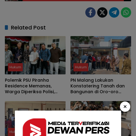
Ingatkan Transparansi dan Kepatuhan Tata
Ruang
Related Post
Hukum
Hukum
Polemik PSU Piranha
PN Malang Lakukan
Residence Memanas,
Konstatering Tanah dan
Warga Diperiksa Polisi,
Bangunan di Oro-oro
Wawali Kota Malang
Dowo Kota Malang
Terancam Dilaporkan
×
Hukum
Hukum