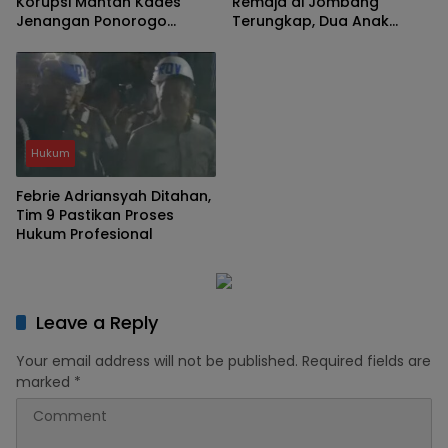
Korupsi Mantan Kades
Remaja di Jombang
Jenangan Ponorogo
Terungkap, Dua Anak
Bongkar Penambangan
Diamankan Polisi
TKD Tanpa Musyawarah
Hukum
Febrie Adriansyah Ditahan,
Tim 9 Pastikan Proses
Hukum Profesional
Leave a Reply
Your email address will not be published.
Required fields are
marked
*