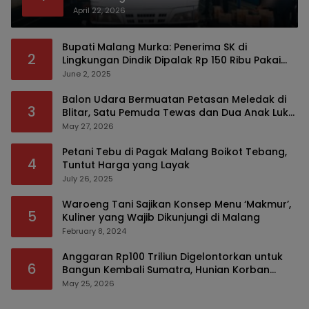
April 22, 2026
Bupati Malang Murka: Penerima SK di
2
Lingkungan Dindik Dipalak Rp 150 Ribu Pakai
Modus Tumpengan, KPK Turut Pantau
June 2, 2025
Balon Udara Bermuatan Petasan Meledak di
3
Blitar, Satu Pemuda Tewas dan Dua Anak Luka
Serius
May 27, 2026
Petani Tebu di Pagak Malang Boikot Tebang,
4
Tuntut Harga yang Layak
July 26, 2025
Waroeng Tani Sajikan Konsep Menu ‘Makmur’,
5
Kuliner yang Wajib Dikunjungi di Malang
February 8, 2024
Anggaran Rp100 Triliun Digelontorkan untuk
6
Bangun Kembali Sumatra, Hunian Korban
Bencana Bakal Difokuskan
May 25, 2026