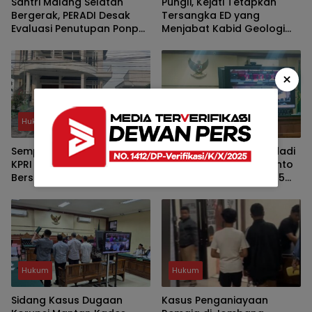
Santri Malang Selatan
Pungli, Kejati Tetapkan
Bergerak, PERADI Desak
Tersangka ED yang
Evaluasi Penutupan Ponpes
Menjabat Kabid Geologi
dan Penangkapan
dan Air Tanah Dinas ESDM
Pengasuh
Jatim
×
Hukum
Hukum
Sempat Diselidiki Kejari, Kini
Kades Nonaktif Mulyodadi
KPRI Sejahtera Jombang
Wonoayu Slamet Priyanto
Berstatus Dalam
Didakwa Terima Rp1,045
Pengawasan
Miliar dari Jual Beli Tanah
Eks Gogol
Hukum
Hukum
Sidang Kasus Dugaan
Kasus Penganiayaan