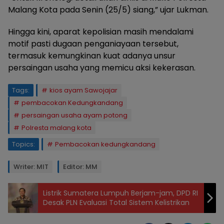
Malang Kota pada Senin (25/5) siang,” ujar Lukman.
Hingga kini, aparat kepolisian masih mendalami
motif pasti dugaan penganiayaan tersebut,
termasuk kemungkinan kuat adanya unsur
persaingan usaha yang memicu aksi kekerasan.
Tags:
kios ayam Sawojajar
pembacokan Kedungkandang
persaingan usaha ayam potong
Polresta malang kota
Topics:
Pembacokan kedungkandang
Writer: MIT
Editor: MM
Listrik Sumatera Lumpuh Berjam-jam, DPD RI
Desak PLN Evaluasi Total Sistem Kelistrikan