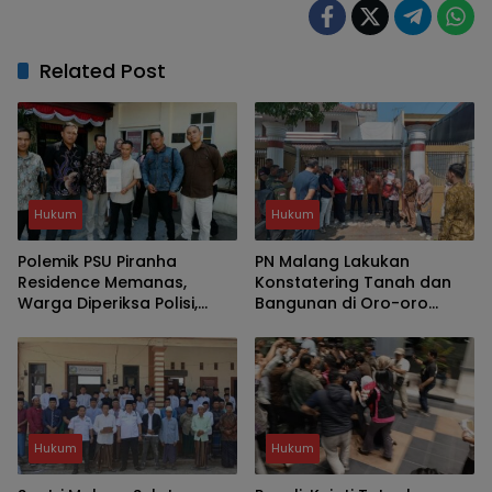
Related Post
Hukum
Hukum
Polemik PSU Piranha
PN Malang Lakukan
Residence Memanas,
Konstatering Tanah dan
Warga Diperiksa Polisi,
Bangunan di Oro-oro
Wawali Kota Malang
Dowo Kota Malang
Terancam Dilaporkan
Hukum
Hukum