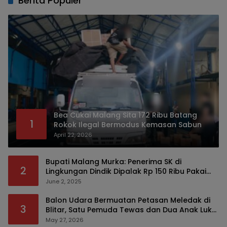
Berita Populer
Bea Cukai Malang Sita 172 Ribu Batang
1
Rokok Ilegal Bermodus Kemasan Sabun
April 22, 2026
Bupati Malang Murka: Penerima SK di
2
Lingkungan Dindik Dipalak Rp 150 Ribu Pakai
Modus Tumpengan, KPK Turut Pantau
June 2, 2025
Balon Udara Bermuatan Petasan Meledak di
3
Blitar, Satu Pemuda Tewas dan Dua Anak Luka
Serius
May 27, 2026