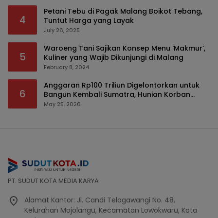
Petani Tebu di Pagak Malang Boikot Tebang,
4
Tuntut Harga yang Layak
July 26, 2025
Waroeng Tani Sajikan Konsep Menu ‘Makmur’,
5
Kuliner yang Wajib Dikunjungi di Malang
February 8, 2024
Anggaran Rp100 Triliun Digelontorkan untuk
6
Bangun Kembali Sumatra, Hunian Korban
Bencana Bakal Difokuskan
May 25, 2026
PT. SUDUT KOTA MEDIA KARYA
Alamat Kantor: Jl. Candi Telagawangi No. 48,
Kelurahan Mojolangu, Kecamatan Lowokwaru, Kota