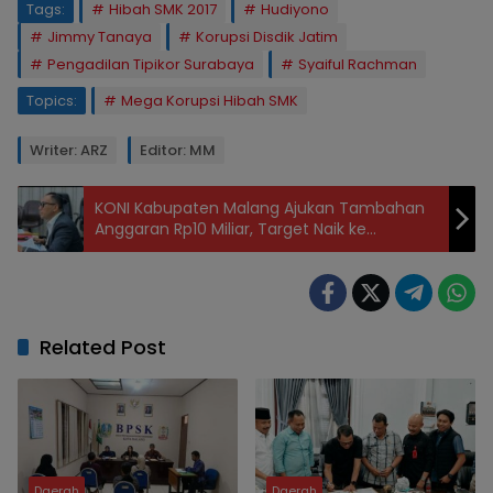
Tags:
Hibah SMK 2017
Hudiyono
Jimmy Tanaya
Korupsi Disdik Jatim
Pengadilan Tipikor Surabaya
Syaiful Rachman
Topics:
Mega Korupsi Hibah SMK
Writer: ARZ
Editor: MM
KONI Kabupaten Malang Ajukan Tambahan
Anggaran Rp10 Miliar, Target Naik ke
Peringkat Dua Porprov Jatim 2027
Related Post
Daerah
Daerah