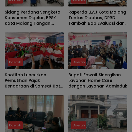
Sidang Perdana Sengketa
Raperda LLAJ Kota Malang
Konsumen Digelar, BPSK
Tuntas Dibahas, DPRD
Kota Malang Tangani
Tambah Bab Evaluasi dan
Perkara Kriswanto vs Toko
Delapan Catatan Strategis
Emas Majusari
Demi Keselamatan Warga
Daerah
Daerah
Khofifah Luncurkan
Bupati Fawait Sinergikan
Pemutihan Pajak
Layanan Home Care
Kendaraan di Samsat Kota
dengan Layanan Adminduk
Malang, Ratusan Driver
Ojol Ikut Meriahkan HUT RI
Daerah
Daerah