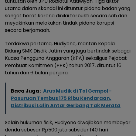
tuntutan oleh JPU Robiatul Adawiyah. Tiga aktor
utama dalam skandal ini dituntut pidana badan yang
sangat berat karena dinilai terbukti secara sah dan
meyakinkan melakukan tindak pidana korupsi
secara berjamaah.
Terdakwa pertama, Hudiyono, mantan Kepala
Bidang SMK Disdik Jatim yang juga bertindak sebagai
Kuasa Pengguna Anggaran (KPA) sekaligus Pejabat
Pembuat Komitmen (PPK) tahun 2017, dituntut 16
tahun dan 6 bulan penjara.
Baca Juga :
Arus Mudik di Tol Gempol–
Pasuruan Tembus 175 Ribu Kendaraan,
Distribusi Lalin Antar Gerbang Tak Merata
Selain hukuman fisik, Hudiyono diwajibkan membayar
denda sebesar Rp500 juta subsider 140 hari