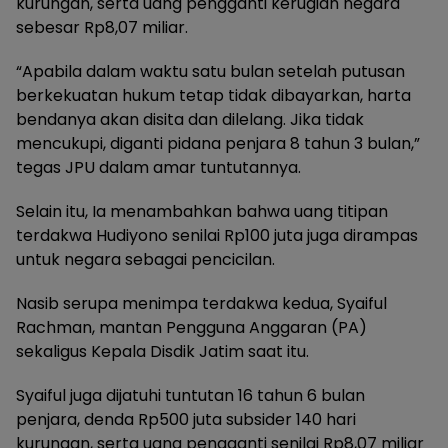
kurungan, serta uang pengganti kerugian negara
sebesar Rp8,07 miliar.
“Apabila dalam waktu satu bulan setelah putusan
berkekuatan hukum tetap tidak dibayarkan, harta
bendanya akan disita dan dilelang. Jika tidak
mencukupi, diganti pidana penjara 8 tahun 3 bulan,”
tegas JPU dalam amar tuntutannya.
Selain itu, Ia menambahkan bahwa uang titipan
terdakwa Hudiyono senilai Rp100 juta juga dirampas
untuk negara sebagai pencicilan.
Nasib serupa menimpa terdakwa kedua, Syaiful
Rachman, mantan Pengguna Anggaran (PA)
sekaligus Kepala Disdik Jatim saat itu.
Syaiful juga dijatuhi tuntutan 16 tahun 6 bulan
penjara, denda Rp500 juta subsider 140 hari
kurungan, serta uang pengganti senilai Rp8,07 miliar