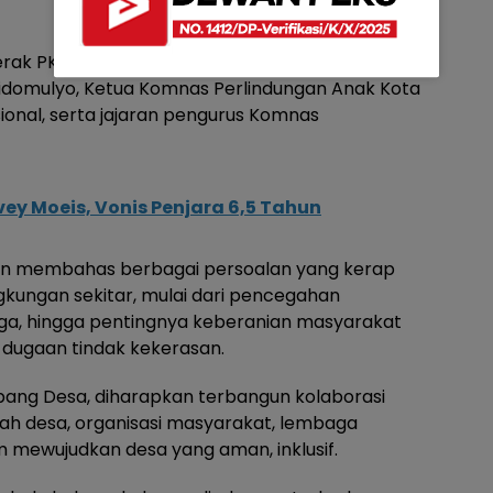
erak PKK Desa Sidomulyo, seluruh anggota Pokja I
idomulyo, Ketua Komnas Perlindungan Anak Kota
ional, serta jajaran pengurus Komnas
vey Moeis, Vonis Penjara 6,5 Tahun
ngan membahas berbagai persoalan yang kerap
gkungan sekitar, mulai dari pencegahan
ga, hingga pentingnya keberanian masyarakat
dugaan tindak kekerasan.
bang Desa, diharapkan terbangun kolaborasi
ah desa, organisasi masyarakat, lembaga
 mewujudkan desa yang aman, inklusif.