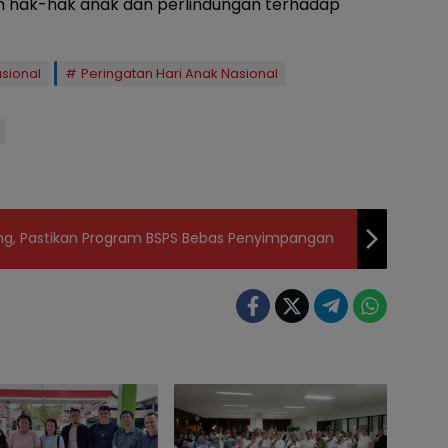
n hak-hak anak dan perlindungan terhadap
asional
Peringatan Hari Anak Nasional
lang, Pastikan Program BSPS Bebas Penyimpangan