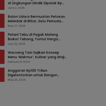
di Lingkungan Dindik Dipalak Rp
150 Ribu Pakai Modus Tumpengan,
June 2, 2025
KPK Turut Pantau
Balon Udara Bermuatan Petasan
Meledak di Blitar, Satu Pemuda
Tewas dan Dua Anak Luka Serius
May 27, 2026
Petani Tebu di Pagak Malang
Boikot Tebang, Tuntut Harga
yang Layak
July 26, 2025
Waroeng Tani Sajikan Konsep
Menu ‘Makmur’, Kuliner yang Wajib
Dikunjungi di Malang
February 8, 2024
Anggaran Rp100 Triliun
Digelontorkan untuk Bangun
Kembali Sumatra, Hunian Korban
May 25, 2026
Bencana Bakal Difokuskan