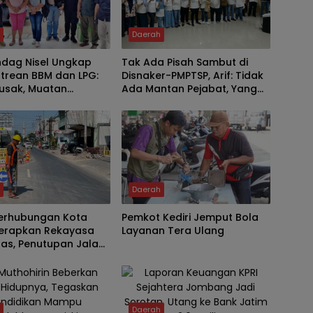
h
Daerah
ndag Nisel Ungkap
Tak Ada Pisah Sambut di
trean BBM dan LPG:
Disnaker-PMPTSP, Arif: Tidak
Rusak, Muatan
Ada Mantan Pejabat, Yang
ng, Jaringan
Ada Keluarga Besar
ggu
h
Daerah
Perhubungan Kota
Pemkot Kediri Jemput Bola
 Terapkan Rekayasa
Layanan Tera Ulang
ntas, Penutupan Jalan
irman
h
Daerah