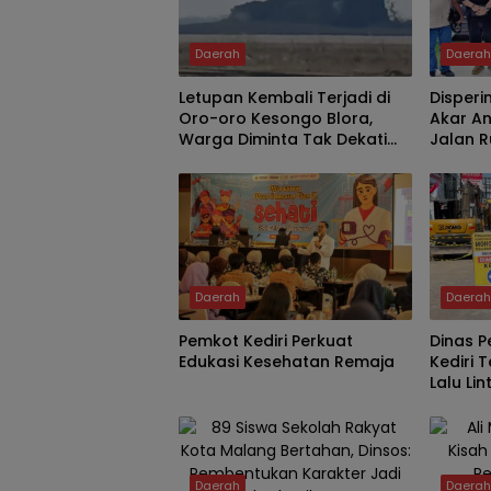
Daerah
Daera
Letupan Kembali Terjadi di
Disperi
Oro-oro Kesongo Blora,
Akar An
Warga Diminta Tak Dekati
Jalan 
Kawah
Berkura
Tergan
Daerah
Daera
Pemkot Kediri Perkuat
Dinas 
Edukasi Kesehatan Remaja
Kediri
Lalu Li
PB Sud
Daerah
Daera