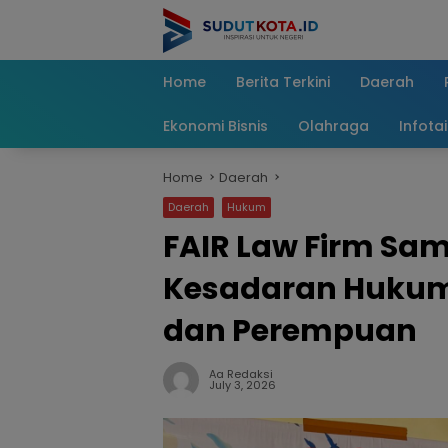
Skip
to
content
Home
Berita Terkini
Daerah
Ekonomi Bisnis
Olahraga
Infota
Home
Daerah
Daerah
Hukum
FAIR Law Firm Sa
Kesadaran Hukum
dan Perempuan
Aa Redaksi
July 3, 2026