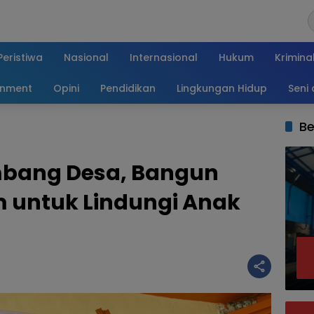
Peristiwa
Nasional
Internasional
Hukum
Krimina
inment
Opini
Pendidikan
Lingkungan Hidup
Seni
Be
mbang Desa, Bangun
 untuk Lindungi Anak