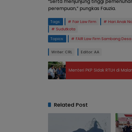
“Serta menjunjung tinggi pemenuha
perempuan,” pungkas Fauzia.
Tags:
Fair Law Firm
Hari Anak N
Sudutkota
Topics:
FAIR Law Firm Sambang Desa
Writer: CRL
Editor: AA
Menteri PKP Sidak RTLH di Ma
Related Post