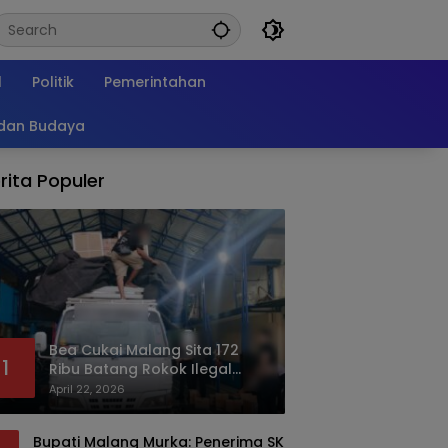
l
Politik
Pemerintahan
 dan Budaya
rita Populer
Bea Cukai Malang Sita 172
1
Ribu Batang Rokok Ilegal
Bermodus Kemasan Sabun
April 22, 2026
Bupati Malang Murka: Penerima SK