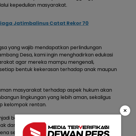
alui kepedulian masyarakat.
iaga Jatimbalinus Catat Rekor 70
gsa yang wajib mendapatkan perlindungan
 Sambang Desa, kami ingin menghadirkan edukasi
rakat agar mereka mampu mengenali,
setiap bentuk kekerasan terhadap anak maupun
aman masyarakat terhadap aspek hukum akan
bangun lingkungan yang lebih aman, sekaligus
p kelompok rentan.
×
njadi benteng pertama perlindungan anak. Ketika
k dan perempuan, maka ruang terjadinya
ena semua pihak memiliki kepedulian untuk