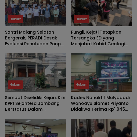
Hukum
Hukum
Santri Malang Selatan
Pungli, Kejati Tetapkan
Bergerak, PERADI Desak
Tersangka ED yang
Evaluasi Penutupan Ponpes
Menjabat Kabid Geologi
dan Penangkapan
dan Air Tanah Dinas ESDM
Pengasuh
Jatim
Hukum
Hukum
Sempat Diselidiki Kejari, Kini
Kades Nonaktif Mulyodadi
KPRI Sejahtera Jombang
Wonoayu Slamet Priyanto
Berstatus Dalam
Didakwa Terima Rp1,045
Pengawasan
Miliar dari Jual Beli Tanah
Eks Gogol