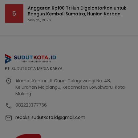
Anggaran Rp100 Triliun Digelontorkan untuk
6
Bangun Kembali Sumatra, Hunian Korban
Bencana Bakal Difokuskan
May 25, 2026
PT. SUDUT KOTA MEDIA KARYA
Alamat Kantor: Jl. Candi Telagawangi No. 48,
Kelurahan Mojolangu, Kecamatan Lowokwaru, Kota
Malang
082223377756
redaksi.sudutkota.id@gmail.com