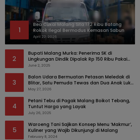
Bea Cukai Malang Sita 172 Ribu Batang
1
Rokok Ilegal Bermodus Kemasan Sabun
April 22, 2026
Bupati Malang Murka: Penerima SK di
2
Lingkungan Dindik Dipalak Rp 150 Ribu Pakai
Modus Tumpengan, KPK Turut Pantau
June 2, 2025
Balon Udara Bermuatan Petasan Meledak di
3
Blitar, Satu Pemuda Tewas dan Dua Anak Luka
Serius
May 27, 2026
Petani Tebu di Pagak Malang Boikot Tebang,
4
Tuntut Harga yang Layak
July 26, 2025
Waroeng Tani Sajikan Konsep Menu ‘Makmur’,
5
Kuliner yang Wajib Dikunjungi di Malang
February 8, 2024