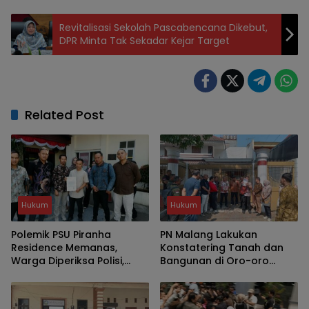
Revitalisasi Sekolah Pascabencana Dikebut,
DPR Minta Tak Sekadar Kejar Target
Related Post
Hukum
Hukum
Polemik PSU Piranha
PN Malang Lakukan
Residence Memanas,
Konstatering Tanah dan
Warga Diperiksa Polisi,
Bangunan di Oro-oro
Wawali Kota Malang
Dowo Kota Malang
Terancam Dilaporkan