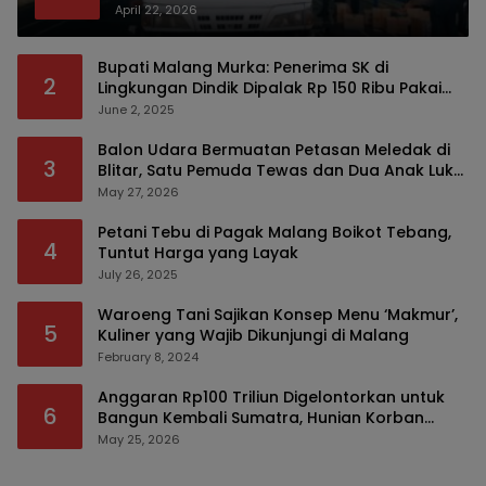
April 22, 2026
Bupati Malang Murka: Penerima SK di
2
Lingkungan Dindik Dipalak Rp 150 Ribu Pakai
Modus Tumpengan, KPK Turut Pantau
June 2, 2025
Balon Udara Bermuatan Petasan Meledak di
3
Blitar, Satu Pemuda Tewas dan Dua Anak Luka
Serius
May 27, 2026
Petani Tebu di Pagak Malang Boikot Tebang,
4
Tuntut Harga yang Layak
July 26, 2025
Waroeng Tani Sajikan Konsep Menu ‘Makmur’,
5
Kuliner yang Wajib Dikunjungi di Malang
February 8, 2024
Anggaran Rp100 Triliun Digelontorkan untuk
6
Bangun Kembali Sumatra, Hunian Korban
Bencana Bakal Difokuskan
May 25, 2026