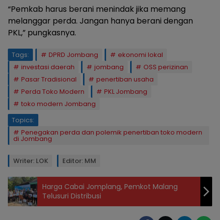
“Pemkab harus berani menindak jika memang
melanggar perda. Jangan hanya berani dengan
PKL,” pungkasnya.
Tags:
DPRD Jombang
ekonomi lokal
investasi daerah
jombang
OSS perizinan
Pasar Tradisional
penertiban usaha
Perda Toko Modern
PKL Jombang
toko modern Jombang
Topics:
Penegakan perda dan polemik penertiban toko modern
di Jombang
Writer: LOK
Editor: MM
Harga Cabai Jomplang, Pemkot Malang
Telusuri Distribusi