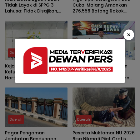
Tidak Layak di SPPG 3
Cukai Malang Amankan
Lahusa: Tidak Disajikan,
276.556 Batang Rokok
Langsung Diganti
Ilegal
×
Daerah
Daerah
Kejari Jombang Periksa
Bupati Fawait Tegaskan
Ketua KPRI Sejahtera
BOR Dua RSD Lebih 100
Hartono, Ini yang Didalami
Persen, Perlu Percepatan
Penambahan Tempat
Tidur Pasien
Daerah
Daerah
Pagar Pengaman
Peserta Muktamar NU 2026
Jembatan Bendungan
Bisa Nikmati Pijat Gratis,