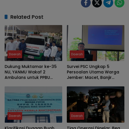
Related Post
Daerah
Daerah
Dukung Muktamar ke-35
Survei PSC Ungkap 5
NU, YANMU Wakaf 2
Persoalan Utama Warga
Ambulans untuk PPBU
Jember: Macet, Banjir
Tambakberas
hingga Harga Kebutuhan
Pokok
Daerah
Daerah
Klarifikasi Dugaan Buah
Tiga Operasi Digelar, Bea