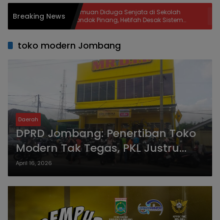
Temuan Diduga Senjata di Sekolah
Hari Kee
Breaking News
Pondok Pinang, Hetifah Desak Sistem
Banteng
Keamanan Dievaluasi
Tiga Hel
toko modern Jombang
Daerah
DPRD Jombang: Penertiban Toko
Modern Tak Tegas, PKL Justru
Jadi Sasaran
April 16, 2026