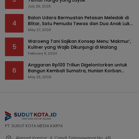
Tuntut Harga yang Layak
July 26, 2025
Balon Udara Bermuatan Petasan Meledak di
4
Blitar, Satu Pemuda Tewas dan Dua Anak Luka
Serius
May 27, 2026
Waroeng Tani Sajikan Konsep Menu ‘Makmur’,
5
Kuliner yang Wajib Dikunjungi di Malang
February 8, 2024
Anggaran Rp100 Triliun Digelontorkan untuk
6
Bangun Kembali Sumatra, Hunian Korban
Bencana Bakal Difokuskan
May 25, 2026
PT. SUDUT KOTA MEDIA KARYA
Alamat Kantor: Jl. Candi Telagawangi No. 48,