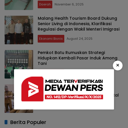
Daerah
November 6, 2025
Malang Health Tourism Board Dukung
Senior Living di Indonesia, Klarifikasi
Regulasi dengan Wakil Menteri Imigrasi
Ekonomi Bisnis
August 24, 2025
Pemkot Batu Rumuskan Strategi
Hidupkan Kembali Pasar Induk Among
Tani
×
Ekonomi Bisnis
August 13, 2025
BWR Mati Suri, Pemkot Batu Siap
Bangkitkan Lewat Restrukturisasi Total
Pemerintahan
August 5, 2025
Berita Populer