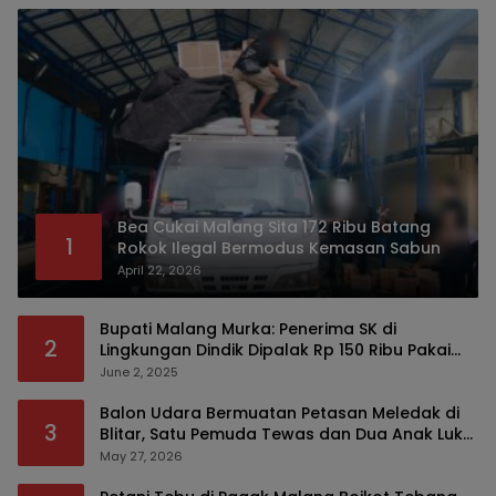
Bea Cukai Malang Sita 172 Ribu Batang
1
Rokok Ilegal Bermodus Kemasan Sabun
April 22, 2026
Bupati Malang Murka: Penerima SK di
2
Lingkungan Dindik Dipalak Rp 150 Ribu Pakai
Modus Tumpengan, KPK Turut Pantau
June 2, 2025
Balon Udara Bermuatan Petasan Meledak di
3
Blitar, Satu Pemuda Tewas dan Dua Anak Luka
Serius
May 27, 2026