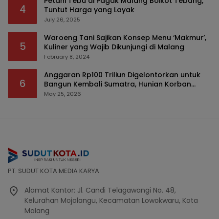
Petani Tebu di Pagak Malang Boikot Tebang,
4
Tuntut Harga yang Layak
July 26, 2025
Waroeng Tani Sajikan Konsep Menu ‘Makmur’,
5
Kuliner yang Wajib Dikunjungi di Malang
February 8, 2024
Anggaran Rp100 Triliun Digelontorkan untuk
6
Bangun Kembali Sumatra, Hunian Korban
Bencana Bakal Difokuskan
May 25, 2026
PT. SUDUT KOTA MEDIA KARYA
Alamat Kantor: Jl. Candi Telagawangi No. 48,
Kelurahan Mojolangu, Kecamatan Lowokwaru, Kota
Malang