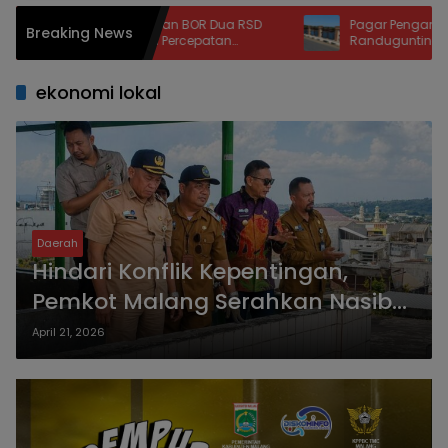
await Tegaskan BOR Dua RSD
Pagar Pengaman Jembatan
Breaking News
 Persen, Perlu Percepatan
Randugunting Hilang, Penge
han Tempat Tidur Pasien
Khawatir Membahayakan
ekonomi lokal
Daerah
Hindari Konflik Kepentingan,
Pemkot Malang Serahkan Nasib
Pasar Besar ke Pihak Netral
April 21, 2026