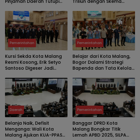
Pinjaman Daerah Tutupi
Triliun dengan Skema
Defisit APBD 2027
Utang Rp786,573 Miliar
Pemerintahan
Pemerintahan
Kursi Sekda Kota Malang
Belajar dari Kota Malang,
Resmi Kosong, Erik Setyo
Bogor Dalami Strategi
Santoso Digeser Jadi
Bapenda dan Tata Kelola
Asisten, Pemkot Mulai Era
Parkir untuk Perkuat PAD
Baru Manajemen Talenta
Daerah
Pemerintahan
Belanja Naik, Defisit
Banggar DPRD Kota
Menganga: Wali Kota
Malang Bongkar Titik
Malang Ajukan KUA-PPAS
Lemah APBD 2025, SILPA