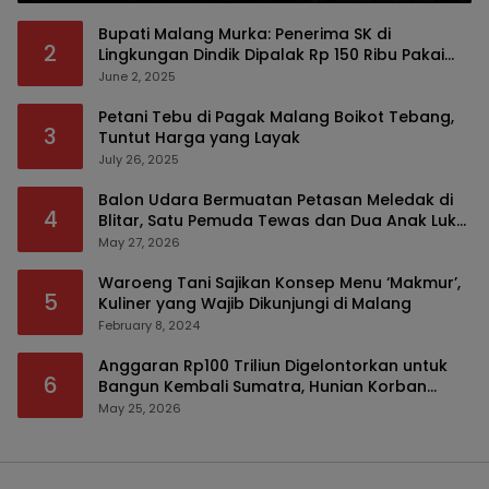
Bupati Malang Murka: Penerima SK di
2
Lingkungan Dindik Dipalak Rp 150 Ribu Pakai
Modus Tumpengan, KPK Turut Pantau
June 2, 2025
Petani Tebu di Pagak Malang Boikot Tebang,
3
Tuntut Harga yang Layak
July 26, 2025
Balon Udara Bermuatan Petasan Meledak di
4
Blitar, Satu Pemuda Tewas dan Dua Anak Luka
Serius
May 27, 2026
Waroeng Tani Sajikan Konsep Menu ‘Makmur’,
5
Kuliner yang Wajib Dikunjungi di Malang
February 8, 2024
Anggaran Rp100 Triliun Digelontorkan untuk
6
Bangun Kembali Sumatra, Hunian Korban
Bencana Bakal Difokuskan
May 25, 2026