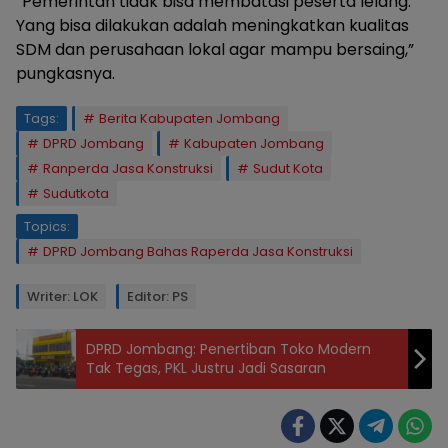
“Pemerintah tidak bisa membatasi peserta lelang.
Yang bisa dilakukan adalah meningkatkan kualitas
SDM dan perusahaan lokal agar mampu bersaing,”
pungkasnya.
Tags:
Berita Kabupaten Jombang
DPRD Jombang
Kabupaten Jombang
Ranperda Jasa Konstruksi
Sudut Kota
Sudutkota
Topics:
DPRD Jombang Bahas Raperda Jasa Konstruksi
Writer: LOK
Editor: PS
DPRD Jombang: Penertiban Toko Modern
Tak Tegas, PKL Justru Jadi Sasaran