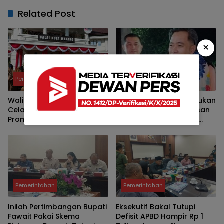
Related Post
×
Pemerintahan
Pemerintahan
Wali Kota Malang Tutup
Bupati Fawait: Defisit Bukan
Celah ‘Jabatan Titipan’,
Berarti Daerah Kehabisan
Promosi ASN Kini Wajib
Uang, Skema Pinjaman
Lewat Manajemen Talenta
Justru Bukti Keuangan
dan Sistem Merit
Jember Sehat
Pemerintahan
Pemerintahan
Inilah Pertimbangan Bupati
Eksekutif Bakal Tutupi
Fawait Pakai Skema
Defisit APBD Hampir Rp 1