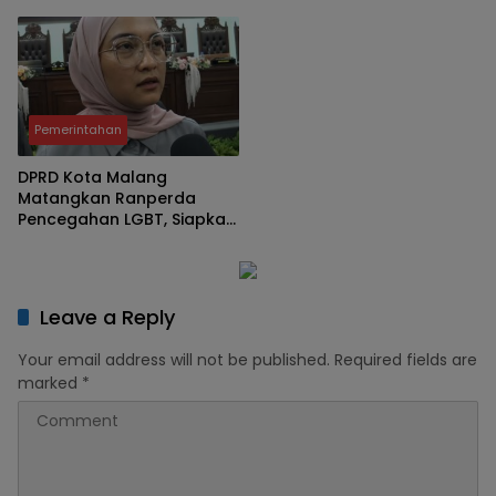
2027 Senilai Rp2,57 Triliun
Rp303,5 Miliar Dinilai
ke DPRD
Cerminan Lemahnya
Perencanaan dan Serapan
Anggaran
Pemerintahan
DPRD Kota Malang
Matangkan Ranperda
Pencegahan LGBT, Siapkan
Anggaran di PAK APBD
2026 ‎
Leave a Reply
Your email address will not be published.
Required fields are
marked
*