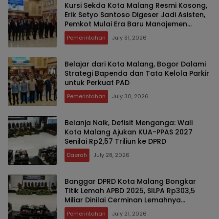
Kursi Sekda Kota Malang Resmi Kosong,
Erik Setyo Santoso Digeser Jadi Asisten,
Pemkot Mulai Era Baru Manajemen
Talenta
Pemerintahan
July 31, 2026
Belajar dari Kota Malang, Bogor Dalami
Strategi Bapenda dan Tata Kelola Parkir
untuk Perkuat PAD
Pemerintahan
July 30, 2026
Belanja Naik, Defisit Menganga: Wali
Kota Malang Ajukan KUA-PPAS 2027
Senilai Rp2,57 Triliun ke DPRD
Daerah
July 28, 2026
Banggar DPRD Kota Malang Bongkar
Titik Lemah APBD 2025, SILPA Rp303,5
Miliar Dinilai Cerminan Lemahnya
Perencanaan dan Serapan Anggaran
Pemerintahan
July 21, 2026