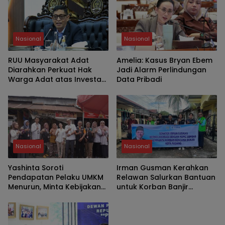
Nasional
Nasional
RUU Masyarakat Adat
Amelia: Kasus Bryan Ebem
Diarahkan Perkuat Hak
Jadi Alarm Perlindungan
Warga Adat atas Investasi
Data Pribadi
SDA
Nasional
Nasional
Yashinta Soroti
Irman Gusman Kerahkan
Pendapatan Pelaku UMKM
Relawan Salurkan Bantuan
Menurun, Minta Kebijakan
untuk Korban Banjir
Lebih Tepat Sasaran
Padang