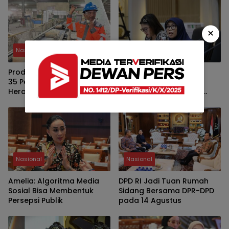
×
Nasional
Nasional
Produksi Semen SBA Naik
Netty: Turunnya
35 Persen, Azhari Cage
Pengangguran Belum
Heran Aceh Masih Dilanda
Menjamin Tersedianya
Kelangkaan
Pekerjaan Layak
Nasional
Nasional
Amelia: Algoritma Media
DPD RI Jadi Tuan Rumah
Sosial Bisa Membentuk
Sidang Bersama DPR-DPD
Persepsi Publik
pada 14 Agustus