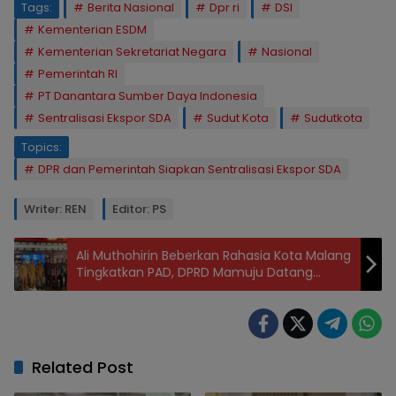
Tags:
Berita Nasional
Dpr ri
DSI
Kementerian ESDM
Kementerian Sekretariat Negara
Nasional
Pemerintah RI
PT Danantara Sumber Daya Indonesia
Sentralisasi Ekspor SDA
Sudut Kota
Sudutkota
Topics:
DPR dan Pemerintah Siapkan Sentralisasi Ekspor SDA
Writer: REN
Editor: PS
Ali Muthohirin Beberkan Rahasia Kota Malang
Tingkatkan PAD, DPRD Mamuju Datang
Belajar
Related Post