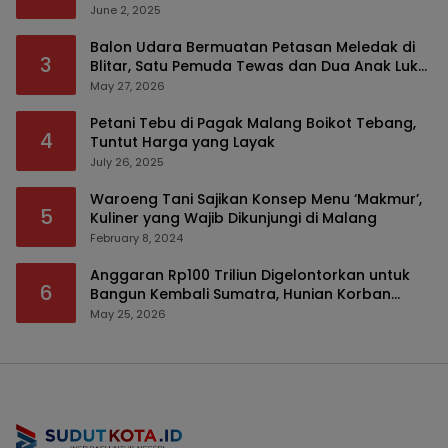
Modus Tumpengan, KPK Turut Pantau
June 2, 2025
Balon Udara Bermuatan Petasan Meledak di
3
Blitar, Satu Pemuda Tewas dan Dua Anak Luka
Serius
May 27, 2026
Petani Tebu di Pagak Malang Boikot Tebang,
4
Tuntut Harga yang Layak
July 26, 2025
Waroeng Tani Sajikan Konsep Menu ‘Makmur’,
5
Kuliner yang Wajib Dikunjungi di Malang
February 8, 2024
Anggaran Rp100 Triliun Digelontorkan untuk
6
Bangun Kembali Sumatra, Hunian Korban
Bencana Bakal Difokuskan
May 25, 2026