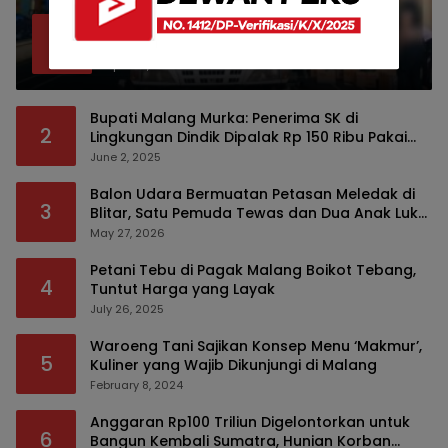
Bea Cukai Malang Sita 172 Ribu Batang
1
Rokok Ilegal Bermodus Kemasan Sabun
April 22, 2026
Bupati Malang Murka: Penerima SK di
2
Lingkungan Dindik Dipalak Rp 150 Ribu Pakai
Modus Tumpengan, KPK Turut Pantau
June 2, 2025
Balon Udara Bermuatan Petasan Meledak di
3
Blitar, Satu Pemuda Tewas dan Dua Anak Luka
Serius
May 27, 2026
Petani Tebu di Pagak Malang Boikot Tebang,
4
Tuntut Harga yang Layak
July 26, 2025
Waroeng Tani Sajikan Konsep Menu ‘Makmur’,
5
Kuliner yang Wajib Dikunjungi di Malang
February 8, 2024
Anggaran Rp100 Triliun Digelontorkan untuk
6
Bangun Kembali Sumatra, Hunian Korban