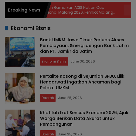
37 Tim Ramaikan AXIS Nation Cup
Disperin
Breaking News
ti
Regional Malang 2026, Pemkot Malang
BBM dan 
Bidik Lahirkan Bibit Atlet dan Dongkrak
Berkura
Sport Tourism
Ekonomi Bisnis
Bank UMKM Jawa Timur Perluas Akses
Pembiayaan, Sinergi dengan Bank Jatim
dan PT. Jamkrida Jatim
Ekonomi Bisnis
June 30, 2026
Pertalite Kosong di Sejumlah SPBU, Lilik
Hendarwati Ingatkan Ancaman bagi
Pelaku UMKM
Daerah
June 25, 2026
Khofifah Ikut Sensus Ekonomi 2026, Ajak
Warga Berikan Data Akurat untuk
Pembangunan
Daerah
June 25, 2026