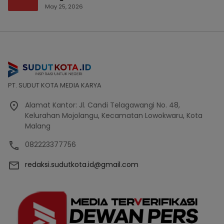
Bencana Bakal Difokuskan
May 25, 2026
PT. SUDUT KOTA MEDIA KARYA
Alamat Kantor: Jl. Candi Telagawangi No. 48,
Kelurahan Mojolangu, Kecamatan Lowokwaru, Kota
Malang
082223377756
redaksi.sudutkota.id@gmail.com