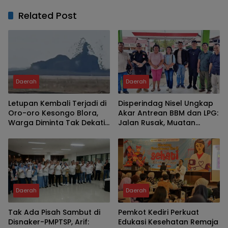
Related Post
Daerah
Daerah
Letupan Kembali Terjadi di
Disperindag Nisel Ungkap
Oro-oro Kesongo Blora,
Akar Antrean BBM dan LPG:
Warga Diminta Tak Dekati
Jalan Rusak, Muatan
Kawah
Berkurang, Jaringan
Terganggu
Daerah
Daerah
Tak Ada Pisah Sambut di
Pemkot Kediri Perkuat
Disnaker-PMPTSP, Arif:
Edukasi Kesehatan Remaja