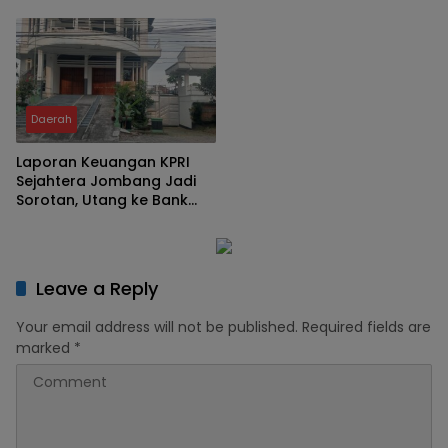
Karakter Jadi Kunci
Mengalahkan Kemiskinan
Keberhasilan Program
Daerah
Laporan Keuangan KPRI
Sejahtera Jombang Jadi
Sorotan, Utang ke Bank
Jatim Rp2,64 Miliar
Leave a Reply
Your email address will not be published.
Required fields are
marked
*