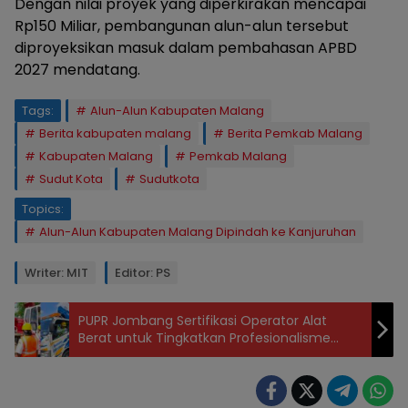
Dengan nilai proyek yang diperkirakan mencapai
Rp150 Miliar, pembangunan alun-alun tersebut
diproyeksikan masuk dalam pembahasan APBD
2027 mendatang.
Tags:
Alun-Alun Kabupaten Malang
Berita kabupaten malang
Berita Pemkab Malang
Kabupaten Malang
Pemkab Malang
Sudut Kota
Sudutkota
Topics:
Alun-Alun Kabupaten Malang Dipindah ke Kanjuruhan
Writer: MIT
Editor: PS
PUPR Jombang Sertifikasi Operator Alat
Berat untuk Tingkatkan Profesionalisme
Infrastruktur