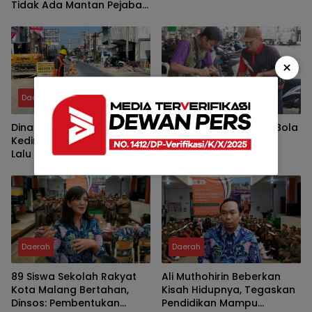
Tidak Ada Mantan Pejabat,
Yang Ada Keluarga Besar
×
Daerah
Daerah
Dinas Perhubungan Kota
Pemkot Kediri Jemput Bola
Kediri Terapkan Rekayasa
Layanan Tera Ulang
Lalu Lintas, Penutupan
Jalan PB Sudirman
Daerah
Daerah
89 Siswa Sekolah Rakyat
Ali Muthohirin Beberkan
Kota Malang Bertahan,
Kisah Hidupnya, Tegaskan
Dinsos: Pembentukan
Pendidikan Mampu