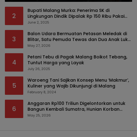
Bupati Malang Murka: Penerima SK di
2
Lingkungan Dindik Dipalak Rp 150 Ribu Pakai
Modus Tumpengan, KPK Turut Pantau
June 2, 2025
Balon Udara Bermuatan Petasan Meledak di
3
Blitar, Satu Pemuda Tewas dan Dua Anak Luka
Serius
May 27, 2026
Petani Tebu di Pagak Malang Boikot Tebang,
4
Tuntut Harga yang Layak
July 26, 2025
Waroeng Tani Sajikan Konsep Menu ‘Makmur’,
5
Kuliner yang Wajib Dikunjungi di Malang
February 8, 2024
Anggaran Rp100 Triliun Digelontorkan untuk
6
Bangun Kembali Sumatra, Hunian Korban
Bencana Bakal Difokuskan
May 25, 2026