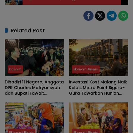
Penopang
Related Post
Daerah
Ekonomi Bisnis
Dihadiri 11 Negara, Anggota
Investasi Kost Malang Naik
DPR Charles Meikyansyah
Kelas, Metro Point Sigura-
dan Bupati Fawait
Gura Tawarkan Hunian
Apresiasi Event
Premium Bernilai Jangka
Internasional JKCI
Panjang
Ekonomi Bisnis
Ekonomi Bisnis