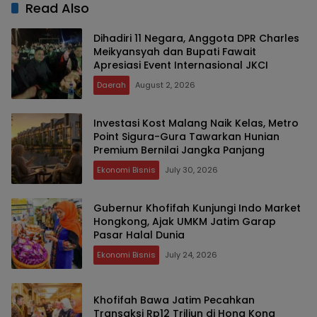
Read Also
Dihadiri 11 Negara, Anggota DPR Charles
Meikyansyah dan Bupati Fawait
Apresiasi Event Internasional JKCI
Daerah
August 2, 2026
Investasi Kost Malang Naik Kelas, Metro
Point Sigura-Gura Tawarkan Hunian
Premium Bernilai Jangka Panjang
Ekonomi Bisnis
July 30, 2026
Gubernur Khofifah Kunjungi Indo Market
Hongkong, Ajak UMKM Jatim Garap
Pasar Halal Dunia
Ekonomi Bisnis
July 24, 2026
Khofifah Bawa Jatim Pecahkan
Transaksi Rp12 Triliun di Hong Kong