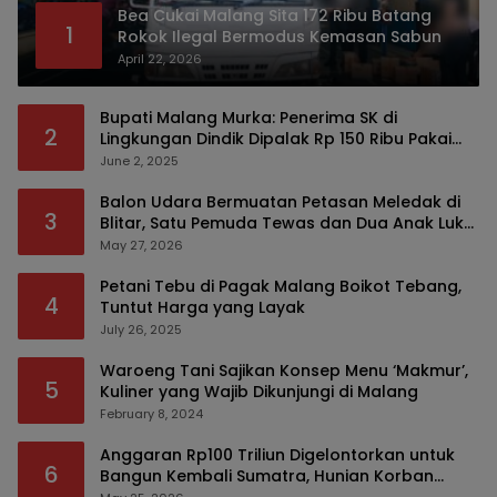
Bea Cukai Malang Sita 172 Ribu Batang
1
Rokok Ilegal Bermodus Kemasan Sabun
April 22, 2026
Bupati Malang Murka: Penerima SK di
2
Lingkungan Dindik Dipalak Rp 150 Ribu Pakai
Modus Tumpengan, KPK Turut Pantau
June 2, 2025
Balon Udara Bermuatan Petasan Meledak di
3
Blitar, Satu Pemuda Tewas dan Dua Anak Luka
Serius
May 27, 2026
Petani Tebu di Pagak Malang Boikot Tebang,
4
Tuntut Harga yang Layak
July 26, 2025
Waroeng Tani Sajikan Konsep Menu ‘Makmur’,
5
Kuliner yang Wajib Dikunjungi di Malang
February 8, 2024
Anggaran Rp100 Triliun Digelontorkan untuk
6
Bangun Kembali Sumatra, Hunian Korban