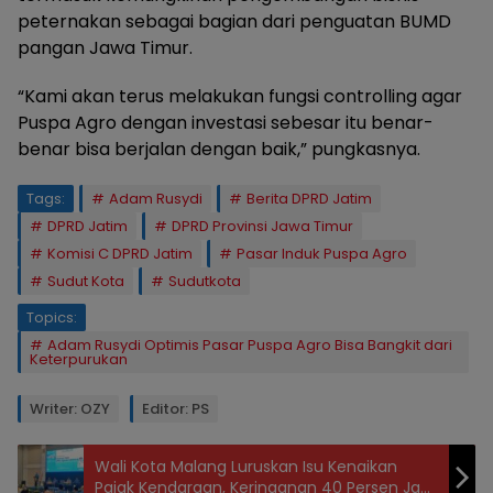
peternakan sebagai bagian dari penguatan BUMD
pangan Jawa Timur.
“Kami akan terus melakukan fungsi controlling agar
Puspa Agro dengan investasi sebesar itu benar-
benar bisa berjalan dengan baik,” pungkasnya.
Tags:
Adam Rusydi
Berita DPRD Jatim
DPRD Jatim
DPRD Provinsi Jawa Timur
Komisi C DPRD Jatim
Pasar Induk Puspa Agro
Sudut Kota
Sudutkota
Topics:
Adam Rusydi Optimis Pasar Puspa Agro Bisa Bangkit dari
Keterpurukan
Writer: OZY
Editor: PS
Wali Kota Malang Luruskan Isu Kenaikan
Pajak Kendaraan, Keringanan 40 Persen Jadi