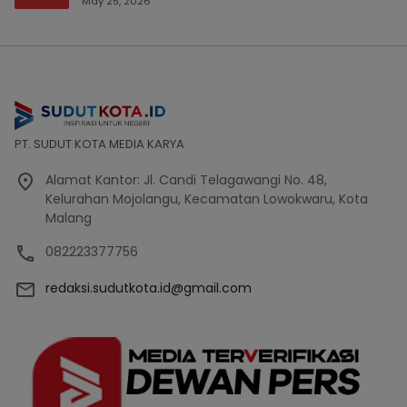
Bencana Bakal Difokuskan
May 25, 2026
PT. SUDUT KOTA MEDIA KARYA
Alamat Kantor: Jl. Candi Telagawangi No. 48,
Kelurahan Mojolangu, Kecamatan Lowokwaru, Kota
Malang
082223377756
redaksi.sudutkota.id@gmail.com