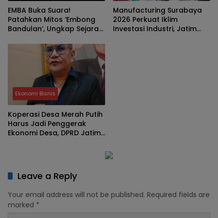
EMBA Buka Suara!
Manufacturing Surabaya
Patahkan Mitos ‘Embong
2026 Perkuat Iklim
Bandulan’, Ungkap Sejarah
Investasi Industri, Jatim
Asli Brand Legendaris Asal
Bidik Posisi Hub Manufaktur
Malang
Asia Tenggara
Ekonomi Bisnis
Koperasi Desa Merah Putih
Harus Jadi Penggerak
Ekonomi Desa, DPRD Jatim:
Bukan Sekadar Program
Leave a Reply
Your email address will not be published.
Required fields are
marked
*