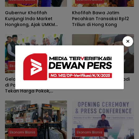
Gubernur Khofifah
Khofifah Bawa Jatim
Kunjungi Indo Market
Pecahkan Transaksi Rp12
Hongkong, Ajak UMKM
Triliun di Hong Kong
Jatim Garap Pasar Halal
Dunia
×
Ekonomi Bisnis
Daerah
Gelar Pasar Murah ke-84
Benjamin Yakin KDMP Jadi
di Pamekasan, Khofifah:
Motor Ekonomi Desa
Tekan Harga Pokok,
Kuatkan Daya Beli dan
UMKM
Ekonomi Bisnis
Ekonomi Bisnis