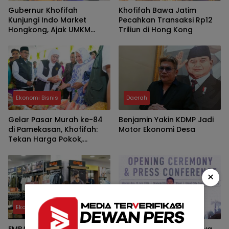
Gubernur Khofifah
Khofifah Bawa Jatim
Kunjungi Indo Market
Pecahkan Transaksi Rp12
Hongkong, Ajak UMKM
Triliun di Hong Kong
Jatim Garap Pasar Halal
Dunia
Ekonomi Bisnis
Daerah
Gelar Pasar Murah ke-84
Benjamin Yakin KDMP Jadi
di Pamekasan, Khofifah:
Motor Ekonomi Desa
Tekan Harga Pokok,
Kuatkan Daya Beli dan
UMKM
×
Ekonomi Bisnis
Ekonomi Bisnis
EMBA Buka Suara!
Manufacturing Surabaya