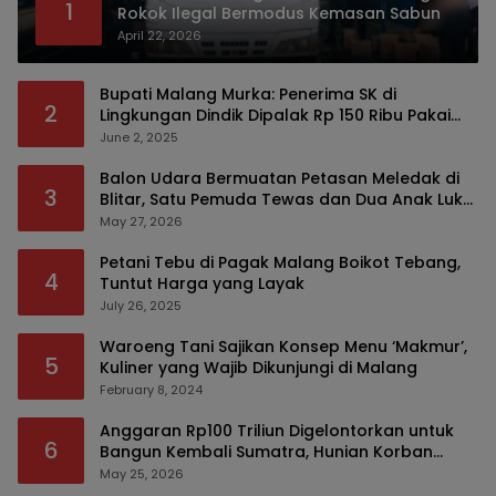
1
Rokok Ilegal Bermodus Kemasan Sabun
April 22, 2026
Bupati Malang Murka: Penerima SK di
2
Lingkungan Dindik Dipalak Rp 150 Ribu Pakai
Modus Tumpengan, KPK Turut Pantau
June 2, 2025
Balon Udara Bermuatan Petasan Meledak di
3
Blitar, Satu Pemuda Tewas dan Dua Anak Luka
Serius
May 27, 2026
Petani Tebu di Pagak Malang Boikot Tebang,
4
Tuntut Harga yang Layak
July 26, 2025
Waroeng Tani Sajikan Konsep Menu ‘Makmur’,
5
Kuliner yang Wajib Dikunjungi di Malang
February 8, 2024
Anggaran Rp100 Triliun Digelontorkan untuk
6
Bangun Kembali Sumatra, Hunian Korban
Bencana Bakal Difokuskan
May 25, 2026