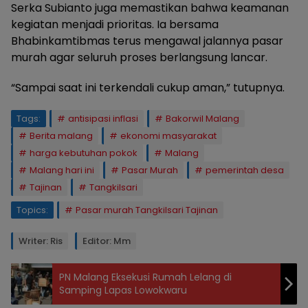
Serka Subianto juga memastikan bahwa keamanan
kegiatan menjadi prioritas. Ia bersama
Bhabinkamtibmas terus mengawal jalannya pasar
murah agar seluruh proses berlangsung lancar.
“Sampai saat ini terkendali cukup aman,” tutupnya.
Tags:
antisipasi inflasi
Bakorwil Malang
Berita malang
ekonomi masyarakat
harga kebutuhan pokok
Malang
Malang hari ini
Pasar Murah
pemerintah desa
Tajinan
Tangkilsari
Topics:
Pasar murah Tangkilsari Tajinan
Writer: Ris
Editor: Mm
PN Malang Eksekusi Rumah Lelang di
Samping Lapas Lowokwaru