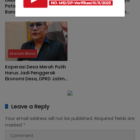
Patahkan Mitos ‘Embong
2026 Perkuat Iklim
Bandulan’, Ungkap Sejarah
Investasi Industri, Jatim
Asli Brand Legendaris Asal
Bidik Posisi Hub Manufaktur
Malang
Asia Tenggara
Ekonomi Bisnis
Koperasi Desa Merah Putih
Harus Jadi Penggerak
Ekonomi Desa, DPRD Jatim:
Bukan Sekadar Program
Leave a Reply
Your email address will not be published.
Required fields are
marked
*