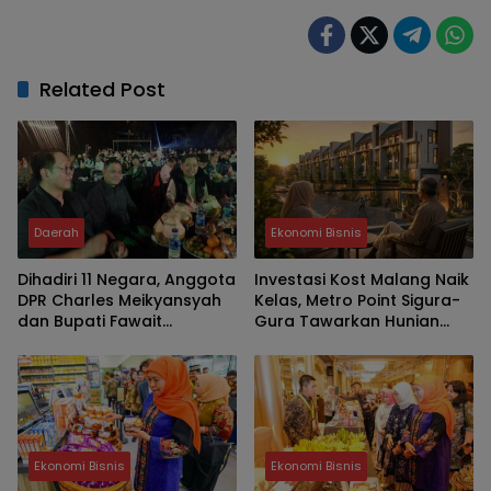
Related Post
Daerah
Ekonomi Bisnis
Dihadiri 11 Negara, Anggota
Investasi Kost Malang Naik
DPR Charles Meikyansyah
Kelas, Metro Point Sigura-
dan Bupati Fawait
Gura Tawarkan Hunian
Apresiasi Event
Premium Bernilai Jangka
Internasional JKCI
Panjang
Ekonomi Bisnis
Ekonomi Bisnis