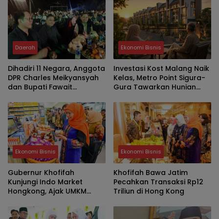
Daerah
Ekonomi Bisnis
Dihadiri 11 Negara, Anggota
Investasi Kost Malang Naik
DPR Charles Meikyansyah
Kelas, Metro Point Sigura-
dan Bupati Fawait
Gura Tawarkan Hunian
Apresiasi Event
Premium Bernilai Jangka
Internasional JKCI
Panjang
Ekonomi Bisnis
Ekonomi Bisnis
Gubernur Khofifah
Khofifah Bawa Jatim
Kunjungi Indo Market
Pecahkan Transaksi Rp12
Hongkong, Ajak UMKM
Triliun di Hong Kong
Jatim Garap Pasar Halal
Dunia