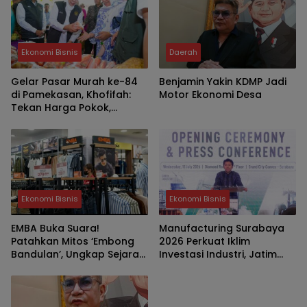
Ekonomi Bisnis
Daerah
Gelar Pasar Murah ke-84
Benjamin Yakin KDMP Jadi
di Pamekasan, Khofifah:
Motor Ekonomi Desa
Tekan Harga Pokok,
Kuatkan Daya Beli dan
UMKM
Ekonomi Bisnis
Ekonomi Bisnis
EMBA Buka Suara!
Manufacturing Surabaya
Patahkan Mitos ‘Embong
2026 Perkuat Iklim
Bandulan’, Ungkap Sejarah
Investasi Industri, Jatim
Asli Brand Legendaris Asal
Bidik Posisi Hub Manufaktur
Malang
Asia Tenggara