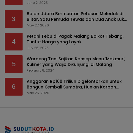
Modus Tumpengan, KPK Turut Pantau
June 2, 2025
Balon Udara Bermuatan Petasan Meledak di
3
Blitar, Satu Pemuda Tewas dan Dua Anak Luka
Serius
May 27, 2026
Petani Tebu di Pagak Malang Boikot Tebang,
4
Tuntut Harga yang Layak
July 26, 2025
Waroeng Tani Sajikan Konsep Menu ‘Makmur’,
5
Kuliner yang Wajib Dikunjungi di Malang
February 8, 2024
Anggaran Rp100 Triliun Digelontorkan untuk
6
Bangun Kembali Sumatra, Hunian Korban
Bencana Bakal Difokuskan
May 25, 2026