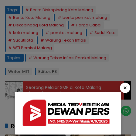
Tags:
Berita Diskopindag Kota Malang
Berita Kota Malang
berita pemkot malang
Diskopindag Kota Malang
Harga Cabai
kota malang
pemkot malang
Sudut Kota
Sudutkota
Warung Tekan Inflasi
WTI Pemkot Malang
Topics:
Warung Tekan Inflasi Pemkot Malang
Writer: MIT
Editor: PS
×
Seorang Pelajar SMP di Kota Malang
Ditemukan Meninggal di Kamar Mandi
Related Post