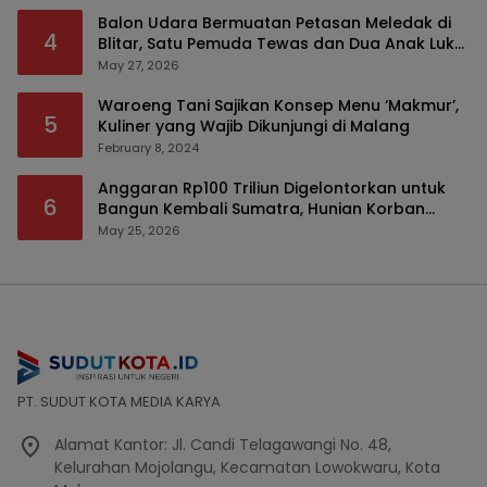
Balon Udara Bermuatan Petasan Meledak di
4
Blitar, Satu Pemuda Tewas dan Dua Anak Luka
Serius
May 27, 2026
Waroeng Tani Sajikan Konsep Menu ‘Makmur’,
5
Kuliner yang Wajib Dikunjungi di Malang
February 8, 2024
Anggaran Rp100 Triliun Digelontorkan untuk
6
Bangun Kembali Sumatra, Hunian Korban
Bencana Bakal Difokuskan
May 25, 2026
PT. SUDUT KOTA MEDIA KARYA
Alamat Kantor: Jl. Candi Telagawangi No. 48,
Kelurahan Mojolangu, Kecamatan Lowokwaru, Kota