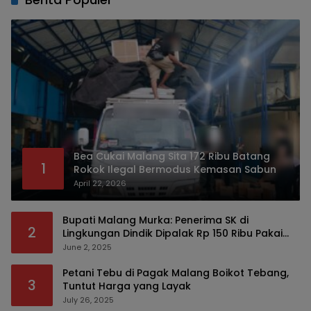
Bea Cukai Malang Sita 172 Ribu Batang
1
Rokok Ilegal Bermodus Kemasan Sabun
April 22, 2026
Bupati Malang Murka: Penerima SK di
2
Lingkungan Dindik Dipalak Rp 150 Ribu Pakai
Modus Tumpengan, KPK Turut Pantau
June 2, 2025
Petani Tebu di Pagak Malang Boikot Tebang,
3
Tuntut Harga yang Layak
July 26, 2025