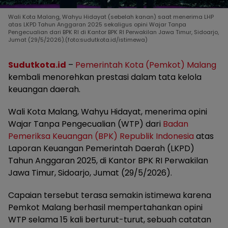
Wali Kota Malang, Wahyu Hidayat (sebelah kanan) saat menerima LHP
atas LKPD Tahun Anggaran 2025 sekaligus opini Wajar Tanpa
Pengecualian dari BPK RI di Kantor BPK RI Perwakilan Jawa Timur, Sidoarjo,
Jumat (29/5/2026).(foto:sudutkota.id/istimewa)
Sudutkota.id
–
Pemerintah Kota (Pemkot) Malang
kembali menorehkan prestasi dalam tata kelola
keuangan daerah.
Wali Kota Malang, Wahyu Hidayat, menerima opini
Wajar Tanpa Pengecualian (WTP) dari
Badan
Pemeriksa Keuangan (BPK) Republik Indonesia
atas
Laporan Keuangan Pemerintah Daerah (LKPD)
Tahun Anggaran 2025, di Kantor BPK RI Perwakilan
Jawa Timur, Sidoarjo, Jumat (29/5/2026).
Capaian tersebut terasa semakin istimewa karena
Pemkot Malang berhasil mempertahankan opini
WTP selama 15 kali berturut-turut, sebuah catatan