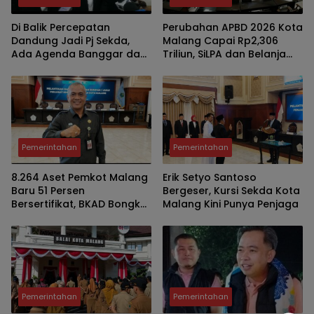
Di Balik Percepatan
Perubahan APBD 2026 Kota
Dandung Jadi Pj Sekda,
Malang Capai Rp2,306
Ada Agenda Banggar dan
Triliun, SiLPA dan Belanja
Sejumlah Jabatan Kosong
Guru Jadi Sorotan
Pemerintahan
Pemerintahan
8.264 Aset Pemkot Malang
Erik Setyo Santoso
Baru 51 Persen
Bergeser, Kursi Sekda Kota
Bersertifikat, BKAD Bongkar
Malang Kini Punya Penjaga
Peta Masalah dan Siapkan
Langkah Khusus
Pemerintahan
Pemerintahan