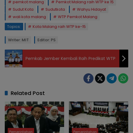
pemkot malang
Pemkot Malang raih WTP ke 15
Sudut Kota
Sudutkota
Wahyu Hidayat
wali kota malang
WTP Pemkot Malang
Topics:
Kota Malang raih WTP ke-15
Writer: MIT
Editor: PS
Pemkab Jember Kembali Raih Predikat WTP
Related Post
Pemerintahan
Pemerintahan