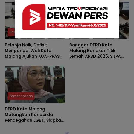
Baru Manajemen Talenta
Daerah
Pemerintahan
Belanja Naik, Defisit
Banggar DPRD Kota
Menganga: Wali Kota
Malang Bongkar Titik
Malang Ajukan KUA-PPAS
Lemah APBD 2025, SILPA
2027 Senilai Rp2,57 Triliun
Rp303,5 Miliar Dinilai
ke DPRD
Cerminan Lemahnya
Perencanaan dan Serapan
Anggaran
Pemerintahan
DPRD Kota Malang
Matangkan Ranperda
Pencegahan LGBT, Siapkan
Anggaran di PAK APBD
2026 ‎