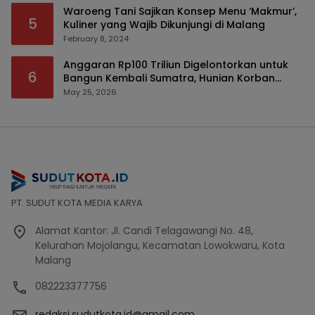
Waroeng Tani Sajikan Konsep Menu ‘Makmur’,
5
Kuliner yang Wajib Dikunjungi di Malang
February 8, 2024
Anggaran Rp100 Triliun Digelontorkan untuk
6
Bangun Kembali Sumatra, Hunian Korban
Bencana Bakal Difokuskan
May 25, 2026
PT. SUDUT KOTA MEDIA KARYA
Alamat Kantor: Jl. Candi Telagawangi No. 48,
Kelurahan Mojolangu, Kecamatan Lowokwaru, Kota
Malang
082223377756
redaksi.sudutkota.id@gmail.com