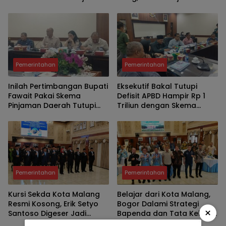
Lewat Manajemen Talenta
Justru Bukti Keuangan
dan Sistem Merit
Jember Sehat
Pemerintahan
Pemerintahan
Inilah Pertimbangan Bupati
Eksekutif Bakal Tutupi
Fawait Pakai Skema
Defisit APBD Hampir Rp 1
Pinjaman Daerah Tutupi
Triliun dengan Skema
Defisit APBD 2027
Utang Rp786,573 Miliar
Pemerintahan
Pemerintahan
Kursi Sekda Kota Malang
Belajar dari Kota Malang,
Resmi Kosong, Erik Setyo
Bogor Dalami Strategi
×
Santoso Digeser Jadi
Bapenda dan Tata Kelola
Asisten, Pemkot Mulai Era
Parkir untuk Perkuat PAD