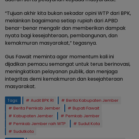
“Tujuan akhir kita bukan sekadar opini WTP dari BPK,
melainkan bagaimana setiap rupiah dari APBD
benar-benar mengalir dan memberikan dampak
nyata bagi kesejahteraan, pembangunan, dan
kemakmuran masyarakat,” tegasnya.
Gus Fawait meminta agar momentum kali ini
dijadikan pemacu semangat untuk terus berinovasi,
meningkatkan pelayanan publik, dan menjaga
integritas demi kemakmuran dan kesejahteraan
masyarakat.
Tags:
Audit BPK RI
Berita Kabupaten Jember
Berita Pemkab Jember
Bupati Fawait
Kabupaten Jember
Pemkab Jember
Pemkab Jember raih WTP
Sudut Kota
Sudutkota