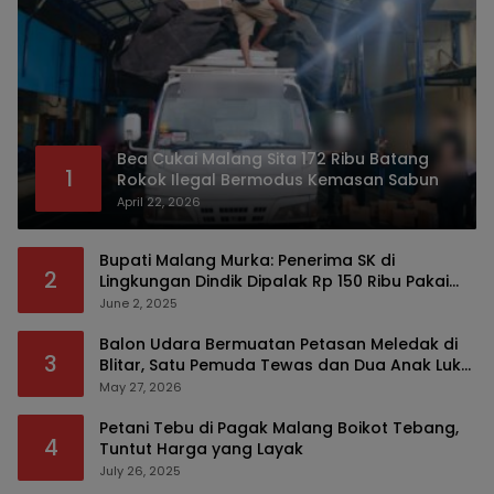
Bea Cukai Malang Sita 172 Ribu Batang
1
Rokok Ilegal Bermodus Kemasan Sabun
April 22, 2026
Bupati Malang Murka: Penerima SK di
2
Lingkungan Dindik Dipalak Rp 150 Ribu Pakai
Modus Tumpengan, KPK Turut Pantau
June 2, 2025
Balon Udara Bermuatan Petasan Meledak di
3
Blitar, Satu Pemuda Tewas dan Dua Anak Luka
Serius
May 27, 2026
Petani Tebu di Pagak Malang Boikot Tebang,
4
Tuntut Harga yang Layak
July 26, 2025