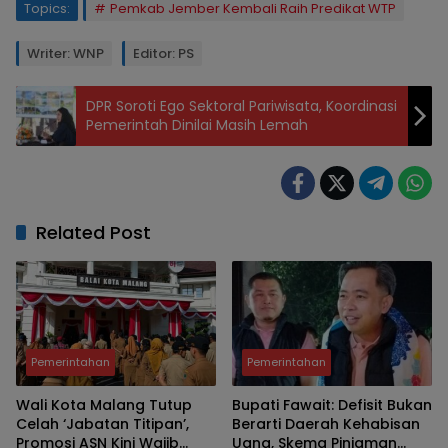
Topics:
Pemkab Jember Kembali Raih Predikat WTP
Writer: WNP
Editor: PS
DPR Soroti Ego Sektoral Pariwisata, Koordinasi
Pemerintah Dinilai Masih Lemah
Related Post
Pemerintahan
Pemerintahan
Wali Kota Malang Tutup
Bupati Fawait: Defisit Bukan
Celah ‘Jabatan Titipan’,
Berarti Daerah Kehabisan
Promosi ASN Kini Wajib
Uang, Skema Pinjaman