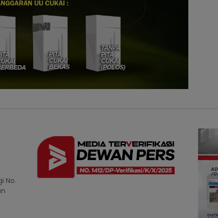
i No.
an