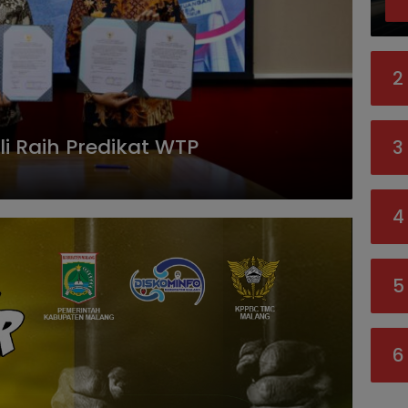
2
 Raih Predikat WTP
3
4
5
6