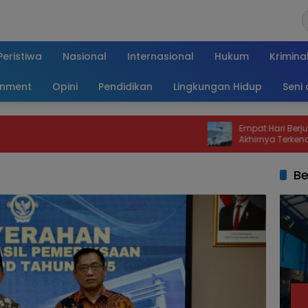
Peristiwa
Nasional
Internasional
Hukum
Krimina
inment
Opini
Pendidikan
Lingkungan Hidup
Seni
Empat Hari Berjuang, Karhut
Akhirnya Terkendali Berkat O
dan Water Bombing
Be