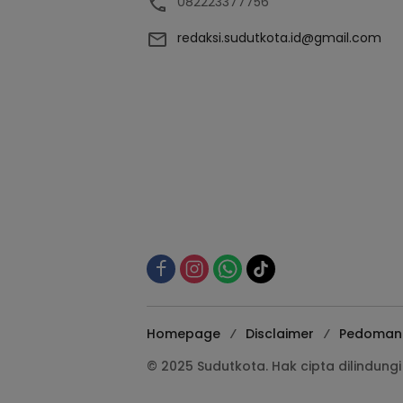
082223377756
redaksi.sudutkota.id@gmail.com
Homepage
Disclaimer
Pedoman 
© 2025 Sudutkota. Hak cipta dilindun