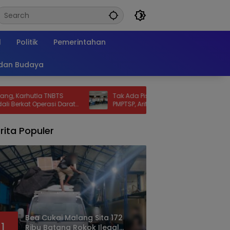
l
Politik
Pemerintahan
 dan Budaya
la TNBTS
Tak Ada Pisah Sambut di Disnaker-
perasi Darat
PMPTSP, Arif: Tidak Ada Mantan Pejabat,
Yang Ada Keluarga Besar
rita Populer
Bea Cukai Malang Sita 172
1
Ribu Batang Rokok Ilegal