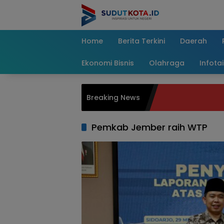
Skip
to
content
Home
Berita Terkini
Daerah
Ekonomi Bisnis
Olahraga
Infota
Breaking News
Pemkab Jember raih WTP