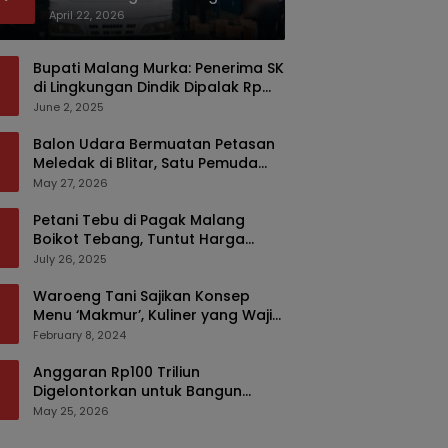
Bermodus Kemasan Sabun
April 22, 2026
Bupati Malang Murka: Penerima SK
di Lingkungan Dindik Dipalak Rp
150 Ribu Pakai Modus Tumpengan,
June 2, 2025
KPK Turut Pantau
Balon Udara Bermuatan Petasan
Meledak di Blitar, Satu Pemuda
Tewas dan Dua Anak Luka Serius
May 27, 2026
Petani Tebu di Pagak Malang
Boikot Tebang, Tuntut Harga
yang Layak
July 26, 2025
Waroeng Tani Sajikan Konsep
Menu ‘Makmur’, Kuliner yang Wajib
Dikunjungi di Malang
February 8, 2024
Anggaran Rp100 Triliun
Digelontorkan untuk Bangun
Kembali Sumatra, Hunian Korban
May 25, 2026
Bencana Bakal Difokuskan