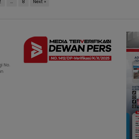
2
…
8
Next »
i No.
an