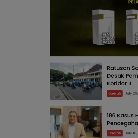
Ratusan So
Desak Pemp
Koridor II
Daerah
July 29
186 Kasus 
Pencegahan
Daerah
July 16