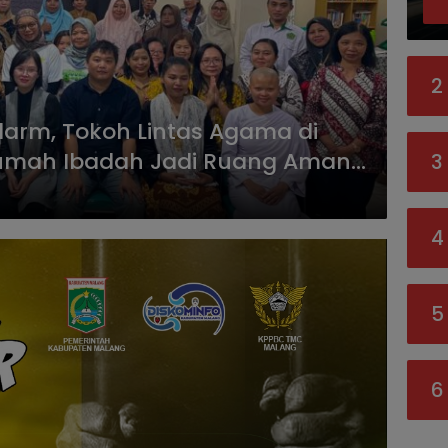
2
larm, Tokoh Lintas Agama di
umah Ibadah Jadi Ruang Aman
3
nak
4
5
6