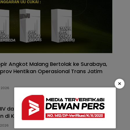
pir Angkot Malang Bertolak ke Surabaya,
rov Hentikan Operasional Trans Jatim
×
, 2026
HIV dalam 5 Bulan, Puguh Desak
 di Kota Malang Diperkuat
, 2026