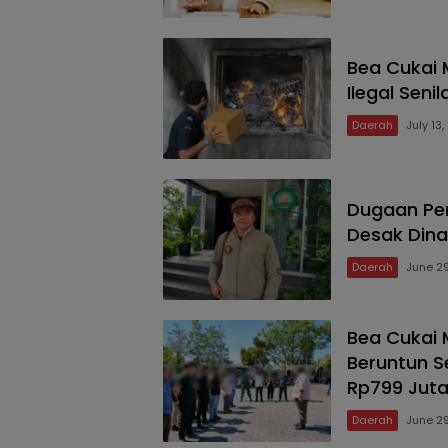
Bea Cukai 
Ilegal Senil
Daerah
July 13
Dugaan Pen
Desak Dina
Daerah
June 2
Bea Cukai 
Beruntun S
Rp799 Jut
Daerah
June 2