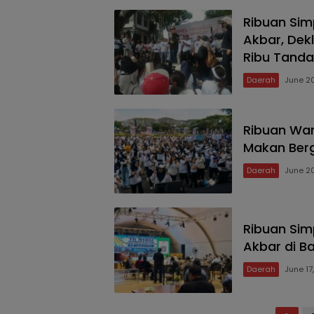
Ribuan Sim
Akbar, Dek
Ribu Tand
Daerah
June 2
Ribuan War
Makan Berg
Daerah
June 2
Ribuan Sim
Akbar di B
Daerah
June 17