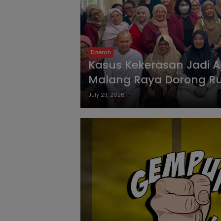
Daerah
Kasus Kekerasan Jadi A
Malang Raya Dorong R
bagi Perempuan dan A
July 29, 2026