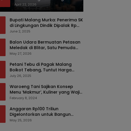
Bermodus Kemasan Sabun
April 22, 2026
Bupati Malang Murka: Penerima SK
di Lingkungan Dindik Dipalak Rp
150 Ribu Pakai Modus Tumpengan,
June 2, 2025
KPK Turut Pantau
Balon Udara Bermuatan Petasan
Meledak di Blitar, Satu Pemuda
Tewas dan Dua Anak Luka Serius
May 27, 2026
Petani Tebu di Pagak Malang
Boikot Tebang, Tuntut Harga
yang Layak
July 26, 2025
Waroeng Tani Sajikan Konsep
Menu ‘Makmur’, Kuliner yang Wajib
Dikunjungi di Malang
February 8, 2024
Anggaran Rp100 Triliun
Digelontorkan untuk Bangun
Kembali Sumatra, Hunian Korban
May 25, 2026
Bencana Bakal Difokuskan