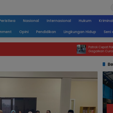
Peristiwa
Nasional
Internasional
Hukum
Krimina
inment
Opini
Pendidikan
Lingkungan Hidup
Seni
Patroli Cepat Polsek Karangploso
Gagalkan Curanmor, Motor Trail
Kembali dalam Hitungan Jam
Be