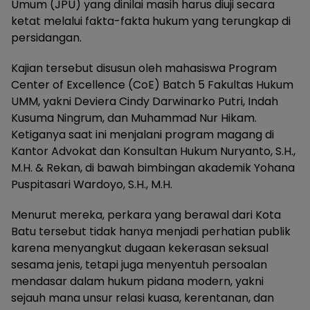
Umum (JPU) yang dinilai masih harus diuji secara
ketat melalui fakta-fakta hukum yang terungkap di
persidangan.
Kajian tersebut disusun oleh mahasiswa Program
Center of Excellence (CoE) Batch 5 Fakultas Hukum
UMM, yakni Deviera Cindy Darwinarko Putri, Indah
Kusuma Ningrum, dan Muhammad Nur Hikam.
Ketiganya saat ini menjalani program magang di
Kantor Advokat dan Konsultan Hukum Nuryanto, S.H.,
M.H. & Rekan, di bawah bimbingan akademik Yohana
Puspitasari Wardoyo, S.H., M.H.
Menurut mereka, perkara yang berawal dari Kota
Batu tersebut tidak hanya menjadi perhatian publik
karena menyangkut dugaan kekerasan seksual
sesama jenis, tetapi juga menyentuh persoalan
mendasar dalam hukum pidana modern, yakni
sejauh mana unsur relasi kuasa, kerentanan, dan