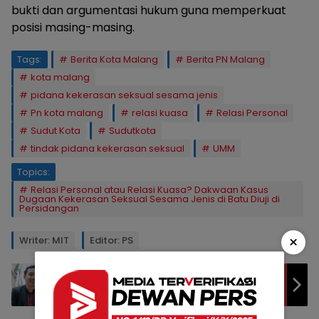
bukti dan argumentasi hukum guna memperkuat
posisi masing-masing.
Tags:
Berita Kota Malang
Berita PN Malang
kota malang
pidana kekerasan seksual sesama jenis
Pn kota malang
relasi kuasa
Relasi Personal
Sudut Kota
Sudutkota
tindak pidana kekerasan seksual
UMM
Topics:
Relasi Personal atau Relasi Kuasa? Dakwaan Kasus
Dugaan Kekerasan Seksual Sesama Jenis di Batu Diuji di
Persidangan
×
Writer: MIT
Editor: PS
Kelangkaan BBM Subsidi, Ini kata Fuad
Benardi