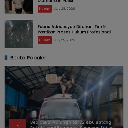
Diamankan Polisi
Hukum
July 28, 2026
Febrie Adriansyah Ditahan, Tim 9
Pastikan Proses Hukum Profesional
Hukum
July 25, 2026
Berita Populer
Bea Cukai Malang Sita 172 Ribu Batang
1
Rokok Ilegal Bermodus Kemasan Sabun