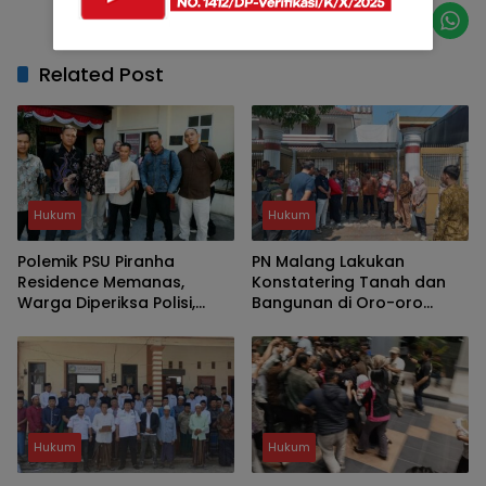
Related Post
Hukum
Hukum
Polemik PSU Piranha
PN Malang Lakukan
Residence Memanas,
Konstatering Tanah dan
Warga Diperiksa Polisi,
Bangunan di Oro-oro
Wawali Kota Malang
Dowo Kota Malang
Terancam Dilaporkan
Hukum
Hukum