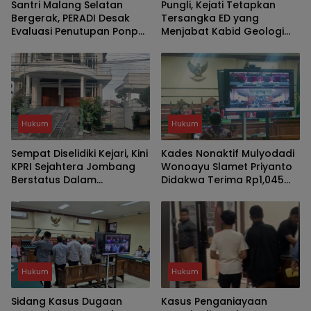
Santri Malang Selatan
Pungli, Kejati Tetapkan
Bergerak, PERADI Desak
Tersangka ED yang
Evaluasi Penutupan Ponpes
Menjabat Kabid Geologi
dan Penangkapan
dan Air Tanah Dinas ESDM
Pengasuh
Jatim
Hukum
Hukum
Sempat Diselidiki Kejari, Kini
Kades Nonaktif Mulyodadi
KPRI Sejahtera Jombang
Wonoayu Slamet Priyanto
Berstatus Dalam
Didakwa Terima Rp1,045
Pengawasan
Miliar dari Jual Beli Tanah
Eks Gogol
Hukum
Hukum
Sidang Kasus Dugaan
Kasus Penganiayaan