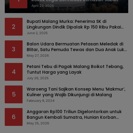
April 22, 2026
Bupati Malang Murka: Penerima SK di
2
Lingkungan Dindik Dipalak Rp 150 Ribu Pakai
Modus Tumpengan, KPK Turut Pantau
June 2, 2025
Balon Udara Bermuatan Petasan Meledak di
3
Blitar, Satu Pemuda Tewas dan Dua Anak Luka
Serius
May 27, 2026
Petani Tebu di Pagak Malang Boikot Tebang,
4
Tuntut Harga yang Layak
July 26, 2025
Waroeng Tani Sajikan Konsep Menu ‘Makmur’,
5
Kuliner yang Wajib Dikunjungi di Malang
February 8, 2024
Anggaran Rp100 Triliun Digelontorkan untuk
6
Bangun Kembali Sumatra, Hunian Korban
Bencana Bakal Difokuskan
May 25, 2026