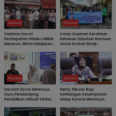
Nasional
Nasional
Yashinta Soroti
Irman Gusman Kerahkan
Pendapatan Pelaku UMKM
Relawan Salurkan Bantuan
Menurun, Minta Kebijakan
untuk Korban Banjir
Lebih Tepat Sasaran
Padang
Nasional
Nasional
Darwati Soroti Minimnya
Netty: Ribuan Bayi
Guru Pendamping,
Kehilangan Kesempatan
Pendidikan Inklusif Dinilai
Hidup karena Minimnya
Masih Hadapi Banyak
Layanan Operasi Jantung
Kendala