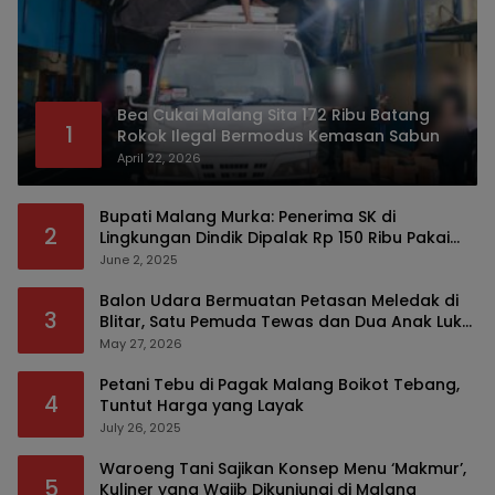
Bea Cukai Malang Sita 172 Ribu Batang
1
Rokok Ilegal Bermodus Kemasan Sabun
April 22, 2026
Bupati Malang Murka: Penerima SK di
2
Lingkungan Dindik Dipalak Rp 150 Ribu Pakai
Modus Tumpengan, KPK Turut Pantau
June 2, 2025
Balon Udara Bermuatan Petasan Meledak di
3
Blitar, Satu Pemuda Tewas dan Dua Anak Luka
Serius
May 27, 2026
Petani Tebu di Pagak Malang Boikot Tebang,
4
Tuntut Harga yang Layak
July 26, 2025
Waroeng Tani Sajikan Konsep Menu ‘Makmur’,
5
Kuliner yang Wajib Dikunjungi di Malang