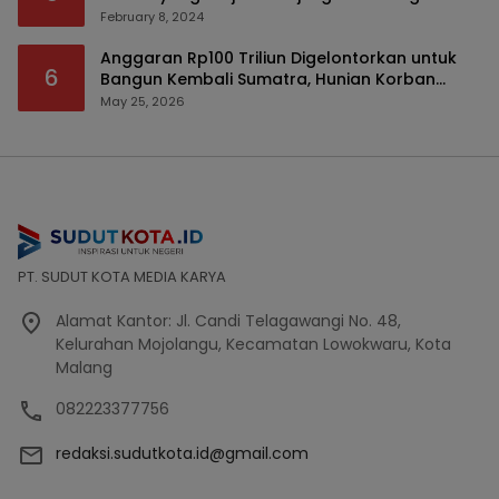
February 8, 2024
Anggaran Rp100 Triliun Digelontorkan untuk
6
Bangun Kembali Sumatra, Hunian Korban
Bencana Bakal Difokuskan
May 25, 2026
PT. SUDUT KOTA MEDIA KARYA
Alamat Kantor: Jl. Candi Telagawangi No. 48,
Kelurahan Mojolangu, Kecamatan Lowokwaru, Kota
Malang
082223377756
redaksi.sudutkota.id@gmail.com