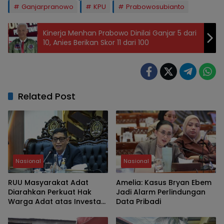
Ganjarpranowo
KPU
Prabowosubianto
Kinerja Menhan Prabowo Dinilai Ganjar 5 dari
10, Anies Berikan Skor 11 dari 100
Related Post
Nasional
Nasional
RUU Masyarakat Adat
Amelia: Kasus Bryan Ebem
Diarahkan Perkuat Hak
Jadi Alarm Perlindungan
Warga Adat atas Investasi
Data Pribadi
SDA