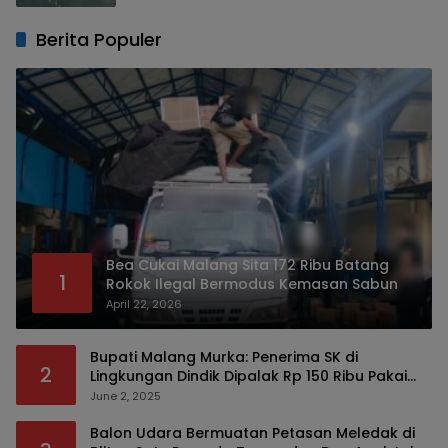
Berita Populer
Bea Cukai Malang Sita 172 Ribu Batang
1
Rokok Ilegal Bermodus Kemasan Sabun
April 22, 2026
Bupati Malang Murka: Penerima SK di
2
Lingkungan Dindik Dipalak Rp 150 Ribu Pakai
Modus Tumpengan, KPK Turut Pantau
June 2, 2025
Balon Udara Bermuatan Petasan Meledak di