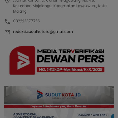
Alamat Kantor: Jl. Candi Telagawangi No. 48,
Kelurahan Mojolangu, Kecamatan Lowokwaru, Kota
Malang
082223377756
redaksi.sudutkota.id@gmail.com