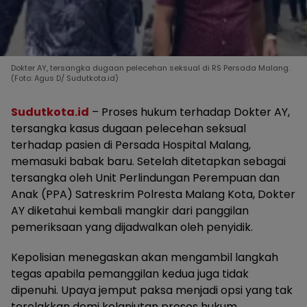
Dokter AY, tersangka dugaan pelecehan seksual di RS Persada Malang.
(Foto: Agus D/ Sudutkota.id)
Sudutkota.id
– Proses hukum terhadap Dokter AY,
tersangka kasus dugaan pelecehan seksual
terhadap pasien di Persada Hospital Malang,
memasuki babak baru. Setelah ditetapkan sebagai
tersangka oleh Unit Perlindungan Perempuan dan
Anak (PPA) Satreskrim Polresta Malang Kota, Dokter
AY diketahui kembali mangkir dari panggilan
pemeriksaan yang dijadwalkan oleh penyidik.
Kepolisian menegaskan akan mengambil langkah
tegas apabila pemanggilan kedua juga tidak
dipenuhi. Upaya jemput paksa menjadi opsi yang tak
terelakkan demi kelanjutan proses hukum.