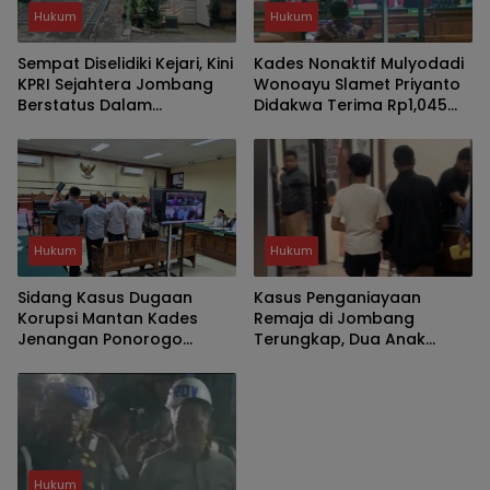
Hukum
Hukum
Sempat Diselidiki Kejari, Kini
Kades Nonaktif Mulyodadi
KPRI Sejahtera Jombang
Wonoayu Slamet Priyanto
Berstatus Dalam
Didakwa Terima Rp1,045
Pengawasan
Miliar dari Jual Beli Tanah
Eks Gogol
Hukum
Hukum
Sidang Kasus Dugaan
Kasus Penganiayaan
Korupsi Mantan Kades
Remaja di Jombang
Jenangan Ponorogo
Terungkap, Dua Anak
Bongkar Penambangan
Diamankan Polisi
TKD Tanpa Musyawarah
Hukum