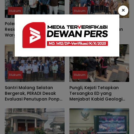
×
Hukum
Hukum
Polemik PSU Piranha
PN Malang Lakukan
Residence Memanas,
Konstatering Tanah dan
Warga Diperiksa Polisi,
Bangunan di Oro-oro
Wawali Kota Malang
Dowo Kota Malang
Terancam Dilaporkan
Hukum
Hukum
Santri Malang Selatan
Pungli, Kejati Tetapkan
Bergerak, PERADI Desak
Tersangka ED yang
Evaluasi Penutupan Ponpes
Menjabat Kabid Geologi
dan Penangkapan
dan Air Tanah Dinas ESDM
Pengasuh
Jatim