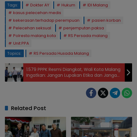
Tags:
Dokter AY
Hukum
IDI Malang
kasus pelecehan medis
kekerasan terhadap perempuan
pasien korban
Pelecehan seksual
penjemputan paksa
Polresta malang kota
RS Persada malang
Unit PPA
Topics:
RS Persada Husada Malang
1.579 PPPK Resmi Diangkat, Wali Kota Malang
Ingatkan: Jangan Lupakan Etika dan Jangan
Ada Potongan
Related Post