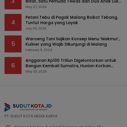
3
Blitar, Satu Pemuda Tewas dan Dua Anak Luka
Serius
May 27, 2026
Petani Tebu di Pagak Malang Boikot Tebang,
4
Tuntut Harga yang Layak
July 26, 2025
Waroeng Tani Sajikan Konsep Menu ‘Makmur’,
5
Kuliner yang Wajib Dikunjungi di Malang
February 8, 2024
Anggaran Rp100 Triliun Digelontorkan untuk
6
Bangun Kembali Sumatra, Hunian Korban
Bencana Bakal Difokuskan
May 25, 2026
PT. SUDUT KOTA MEDIA KARYA