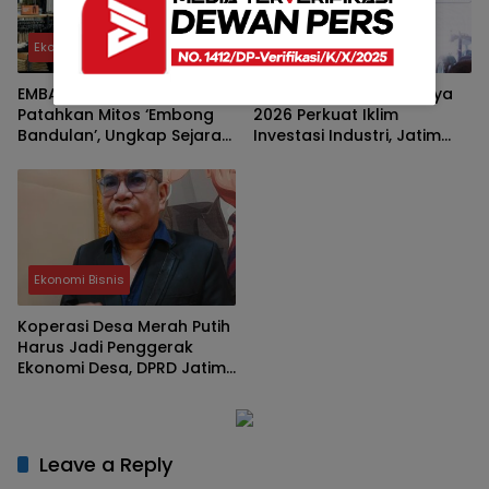
Ekonomi Bisnis
Ekonomi Bisnis
EMBA Buka Suara!
Manufacturing Surabaya
Patahkan Mitos ‘Embong
2026 Perkuat Iklim
Bandulan’, Ungkap Sejarah
Investasi Industri, Jatim
Asli Brand Legendaris Asal
Bidik Posisi Hub Manufaktur
Malang
Asia Tenggara
Ekonomi Bisnis
Koperasi Desa Merah Putih
Harus Jadi Penggerak
Ekonomi Desa, DPRD Jatim:
Bukan Sekadar Program
Leave a Reply