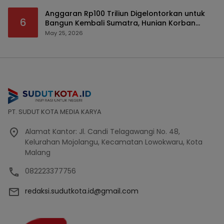
Anggaran Rp100 Triliun Digelontorkan untuk
6
Bangun Kembali Sumatra, Hunian Korban
Bencana Bakal Difokuskan
May 25, 2026
PT. SUDUT KOTA MEDIA KARYA
Alamat Kantor: Jl. Candi Telagawangi No. 48,
Kelurahan Mojolangu, Kecamatan Lowokwaru, Kota
Malang
082223377756
redaksi.sudutkota.id@gmail.com