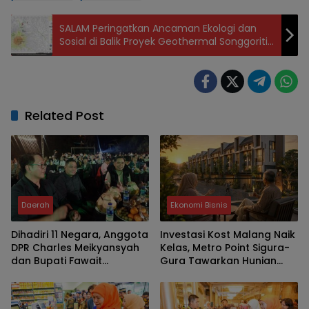
SALAM Peringatkan Ancaman Ekologi dan
Sosial di Balik Proyek Geothermal Songgoriti–
Arjuno Welirang
Related Post
Daerah
Ekonomi Bisnis
Dihadiri 11 Negara, Anggota
Investasi Kost Malang Naik
DPR Charles Meikyansyah
Kelas, Metro Point Sigura-
dan Bupati Fawait
Gura Tawarkan Hunian
Apresiasi Event
Premium Bernilai Jangka
Internasional JKCI
Panjang