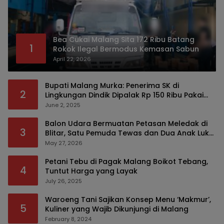
Bea Cukai Malang Sita 172 Ribu Batang
1
Rokok Ilegal Bermodus Kemasan Sabun
April 22, 2026
Bupati Malang Murka: Penerima SK di
2
Lingkungan Dindik Dipalak Rp 150 Ribu Pakai
Modus Tumpengan, KPK Turut Pantau
June 2, 2025
Balon Udara Bermuatan Petasan Meledak di
3
Blitar, Satu Pemuda Tewas dan Dua Anak Luka
Serius
May 27, 2026
Petani Tebu di Pagak Malang Boikot Tebang,
4
Tuntut Harga yang Layak
July 26, 2025
Waroeng Tani Sajikan Konsep Menu ‘Makmur’,
5
Kuliner yang Wajib Dikunjungi di Malang
February 8, 2024