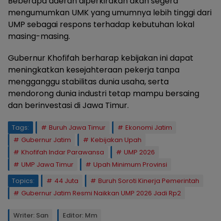
Beberapa daerah diperkirakan akan segera
mengumumkan UMK yang umumnya lebih tinggi dari
UMP sebagai respons terhadap kebutuhan lokal
masing-masing.
Gubernur Khofifah berharap kebijakan ini dapat
meningkatkan kesejahteraan pekerja tanpa
mengganggu stabilitas dunia usaha, serta
mendorong dunia industri tetap mampu bersaing
dan berinvestasi di Jawa Timur.
Tags:
Buruh Jawa Timur
Ekonomi Jatim
Gubernur Jatim
Kebijakan Upah
Khofifah Indar Parawansa
UMP 2026
UMP Jawa Timur
Upah Minimum Provinsi
Topics:
44 Juta
Buruh Soroti Kinerja Pemerintah
Gubernur Jatim Resmi Naikkan UMP 2026 Jadi Rp2
Writer: San
Editor: Mm