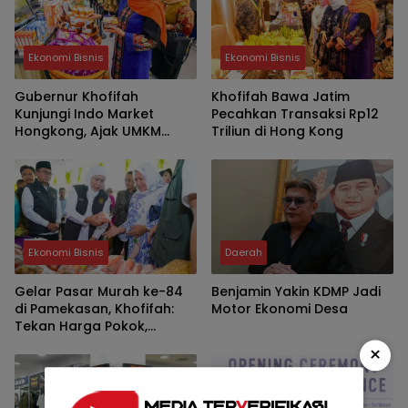
Ekonomi Bisnis
Ekonomi Bisnis
Gubernur Khofifah
Khofifah Bawa Jatim
Kunjungi Indo Market
Pecahkan Transaksi Rp12
Hongkong, Ajak UMKM
Triliun di Hong Kong
Jatim Garap Pasar Halal
Dunia
Ekonomi Bisnis
Daerah
Gelar Pasar Murah ke-84
Benjamin Yakin KDMP Jadi
di Pamekasan, Khofifah:
Motor Ekonomi Desa
Tekan Harga Pokok,
Kuatkan Daya Beli dan
×
UMKM