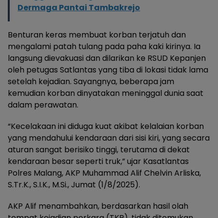
Dermaga Pantai Tambakrejo
Benturan keras membuat korban terjatuh dan
mengalami patah tulang pada paha kaki kirinya. Ia
langsung dievakuasi dan dilarikan ke RSUD Kepanjen
oleh petugas Satlantas yang tiba di lokasi tidak lama
setelah kejadian. Sayangnya, beberapa jam
kemudian korban dinyatakan meninggal dunia saat
dalam perawatan.
“Kecelakaan ini diduga kuat akibat kelalaian korban
yang mendahului kendaraan dari sisi kiri, yang secara
aturan sangat berisiko tinggi, terutama di dekat
kendaraan besar seperti truk,” ujar Kasatlantas
Polres Malang, AKP Muhammad Alif Chelvin Arliska,
S.Tr.K., S.I.K., M.Si., Jumat (1/8/2025).
AKP Alif menambahkan, berdasarkan hasil olah
tempat kejadian perkara (TKP), tidak ditemukan