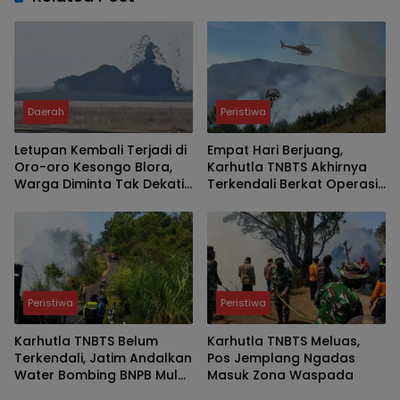
Daerah
Peristiwa
Letupan Kembali Terjadi di
Empat Hari Berjuang,
Oro-oro Kesongo Blora,
Karhutla TNBTS Akhirnya
Warga Diminta Tak Dekati
Terkendali Berkat Operasi
Kawah
Darat dan Water Bombing
Peristiwa
Peristiwa
Karhutla TNBTS Belum
Karhutla TNBTS Meluas,
Terkendali, Jatim Andalkan
Pos Jemplang Ngadas
Water Bombing BNPB Mulai
Masuk Zona Waspada
Besok