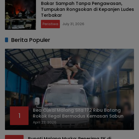
Bakar Sampah Tanpa Pengawasan,
Tumpukan Rongsokan di Kepanjen Ludes
Terbakar
Peristiwa
July 31, 2026
Berita Populer
Bea Cukai Malang Sita 172 Ribu Batang
1
Rokok Ilegal Bermodus Kemasan Sabun
April 22, 2026
Bupati Malang Murka: Penerima SK di