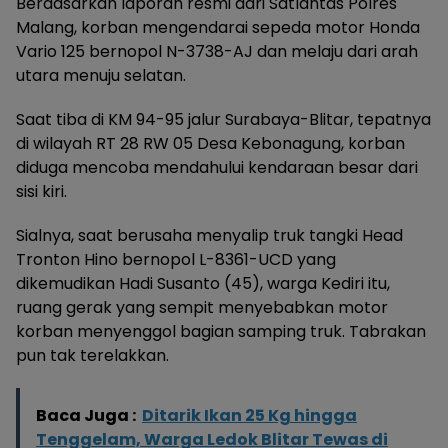
Berdasarkan laporan resmi dari Satlantas Polres
Malang, korban mengendarai sepeda motor Honda
Vario 125 bernopol N-3738-AJ dan melaju dari arah
utara menuju selatan.
Saat tiba di KM 94-95 jalur Surabaya-Blitar, tepatnya
di wilayah RT 28 RW 05 Desa Kebonagung, korban
diduga mencoba mendahului kendaraan besar dari
sisi kiri.
Sialnya, saat berusaha menyalip truk tangki Head
Tronton Hino bernopol L-8361-UCD yang
dikemudikan Hadi Susanto (45), warga Kediri itu,
ruang gerak yang sempit menyebabkan motor
korban menyenggol bagian samping truk. Tabrakan
pun tak terelakkan.
Baca Juga :
Ditarik Ikan 25 Kg hingga
Tenggelam, Warga Ledok Blitar Tewas di