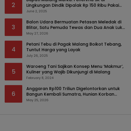
2
Lingkungan Dindik Dipalak Rp 150 Ribu Pakai
Modus Tumpengan, KPK Turut Pantau
June 2, 2025
Balon Udara Bermuatan Petasan Meledak di
3
Blitar, Satu Pemuda Tewas dan Dua Anak Luka
Serius
May 27, 2026
Petani Tebu di Pagak Malang Boikot Tebang,
4
Tuntut Harga yang Layak
July 26, 2025
Waroeng Tani Sajikan Konsep Menu ‘Makmur’,
5
Kuliner yang Wajib Dikunjungi di Malang
February 8, 2024
Anggaran Rp100 Triliun Digelontorkan untuk
6
Bangun Kembali Sumatra, Hunian Korban
Bencana Bakal Difokuskan
May 25, 2026