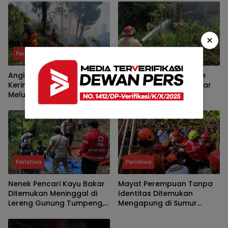
×
Peristiwa
Peristiwa
Angin Kencang dan Ilalang
Api Nyaris Merembet ke
Kering Picu Karhutla
Pabrik Biji Plastik, Damkar
Meluas, Watu Gede
Kabupaten Malang
Ngadas Jadi Titik Kritis
Padamkan Kebakaran
Lahan Bambu di Pakis
Peristiwa
Peristiwa
Nenek Pencari Kayu Bakar
Mayat Perempuan Tanpa
Ditemukan Meninggal di
Identitas Ditemukan
Lereng Gunung Tumpeng,
Mengapung di Sumur
Polisi Pastikan Tak Ada
Warga Kasri, Polisi Selidiki
Tanda Kekerasan
Penyebab Kematian