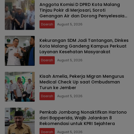
Anggota Komisi D DPRD Kota Malang
Tinjau Pokir di Merjosari, Soroti
Genangan Air dan Dorong Penyelesaian
Drainase Secara Gotong Royong
Daerah
August 5, 2026
Kekurangan SDM Jadi Tantangan, Dinkes
Kota Malang Gandeng Kampus Perkuat
Layanan Kesehatan Masyarakat
Daerah
August 5, 2026
Kisah Amelia, Pekerja Migran Mengurus
Medical Check Up saat Ombudsman
Turun ke Jember
Daerah
August 5, 2026
Pemkab Jombang Nonaktifkan Hartono
dari Bapperida, Wajib Jalankan 8
Rekomendasi untuk KPRI Sejahtera
Daerah
August 5, 2026