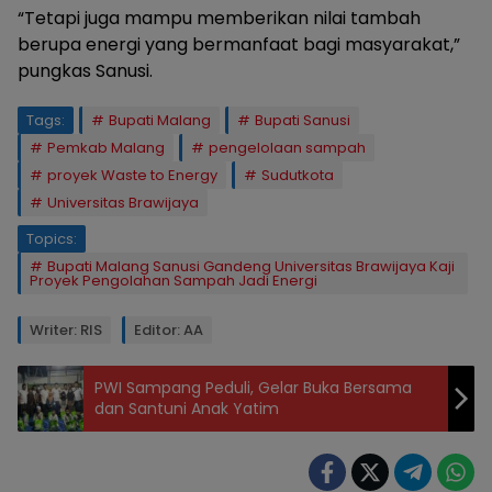
“Tetapi juga mampu memberikan nilai tambah
berupa energi yang bermanfaat bagi masyarakat,”
pungkas Sanusi.
Tags:
Bupati Malang
Bupati Sanusi
Pemkab Malang
pengelolaan sampah
proyek Waste to Energy
Sudutkota
Universitas Brawijaya
Topics:
Bupati Malang Sanusi Gandeng Universitas Brawijaya Kaji
Proyek Pengolahan Sampah Jadi Energi
Writer: RIS
Editor: AA
PWI Sampang Peduli, Gelar Buka Bersama
dan Santuni Anak Yatim