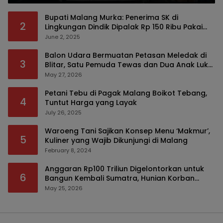
Bupati Malang Murka: Penerima SK di
2
Lingkungan Dindik Dipalak Rp 150 Ribu Pakai
Modus Tumpengan, KPK Turut Pantau
June 2, 2025
Balon Udara Bermuatan Petasan Meledak di
3
Blitar, Satu Pemuda Tewas dan Dua Anak Luka
Serius
May 27, 2026
Petani Tebu di Pagak Malang Boikot Tebang,
4
Tuntut Harga yang Layak
July 26, 2025
Waroeng Tani Sajikan Konsep Menu ‘Makmur’,
5
Kuliner yang Wajib Dikunjungi di Malang
February 8, 2024
Anggaran Rp100 Triliun Digelontorkan untuk
6
Bangun Kembali Sumatra, Hunian Korban
Bencana Bakal Difokuskan
May 25, 2026