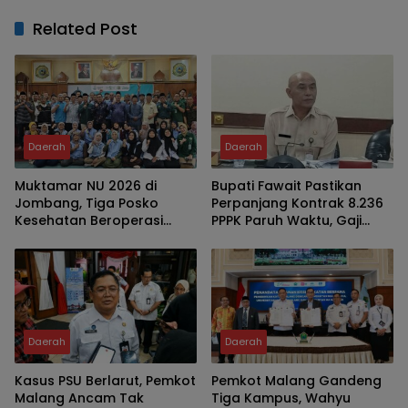
Related Post
Daerah
Daerah
Muktamar NU 2026 di
Bupati Fawait Pastikan
Jombang, Tiga Posko
Perpanjang Kontrak 8.236
Kesehatan Beroperasi
PPPK Paruh Waktu, Gaji
Nonstop 24 Jam
Bakal Naik Tahun 2029
Daerah
Daerah
Kasus PSU Berlarut, Pemkot
Pemkot Malang Gandeng
Malang Ancam Tak
Tiga Kampus, Wahyu