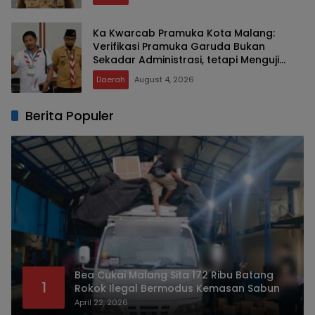
Ka Kwarcab Pramuka Kota Malang:
Verifikasi Pramuka Garuda Bukan
Sekadar Administrasi, tetapi Menguji
Integritas dan Keteladanan
Daerah
August 4, 2026
Berita Populer
Bea Cukai Malang Sita 172 Ribu Batang
1
Rokok Ilegal Bermodus Kemasan Sabun
April 22, 2026