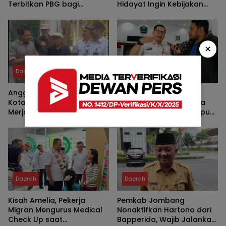
Terbitkan PBG bagi
Hidayat Ingin Kebijakan
Pengembang yang Bandel
Tak Lagi Hanya Bertumpu
pada Birokrasi
×
Daerah
Daerah
Anggota Komisi D DPRD
Kekurangan SDM Jadi
Kota Malang Tinjau Pokir di
Tantangan, Dinkes Kota
Merjosari, Soroti Genangan
Malang Gandeng Kampus
Air dan Dorong
Perkuat Layanan
Penyelesaian Drainase
Kesehatan Masyarakat
Secara Gotong Royong
Daerah
Daerah
Kisah Amelia, Pekerja
Pemkab Jombang
Migran Mengurus Medical
Nonaktifkan Hartono dari
Check Up saat
Bapperida, Wajib Jalankan