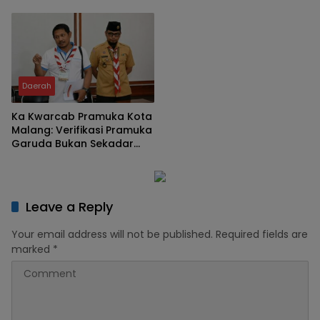
Ombudsman Turun ke
8 Rekomendasi untuk KPRI
Jember
Sejahtera
Daerah
Ka Kwarcab Pramuka Kota
Malang: Verifikasi Pramuka
Garuda Bukan Sekadar
Administrasi, tetapi Menguji
Integritas dan
Keteladanan
Leave a Reply
Your email address will not be published.
Required fields are
marked
*