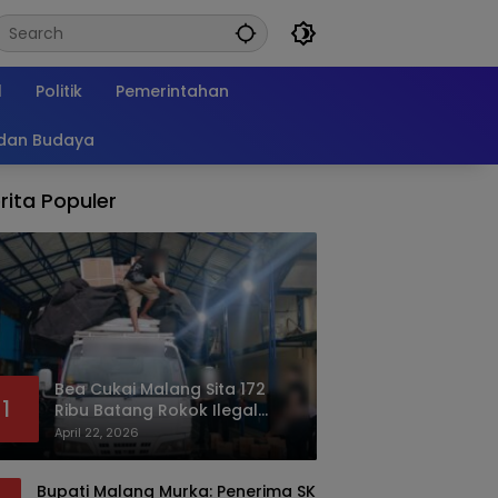
l
Politik
Pemerintahan
 dan Budaya
rita Populer
Bea Cukai Malang Sita 172
1
Ribu Batang Rokok Ilegal
Bermodus Kemasan Sabun
April 22, 2026
Bupati Malang Murka: Penerima SK