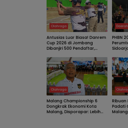
Olahraga
Daera
Antusias Luar Biasa! Danrem
PHBN 2
Cup 2026 di Jombang
Perumt
Dibanjiri 500 Pendaftar,
Sidoarj
Hanya 160 Lolos Bertanding
RI Ke-8
Olahraga
Olahr
Malang Championship 6
Ribuan 
Dongkrak Ekonomi Kota
Padati 
Malang, Disporapar: Lebih
Malang
dari 2.000 Atlet Datang
Ajang 
Bersama Keluarga
Pelest