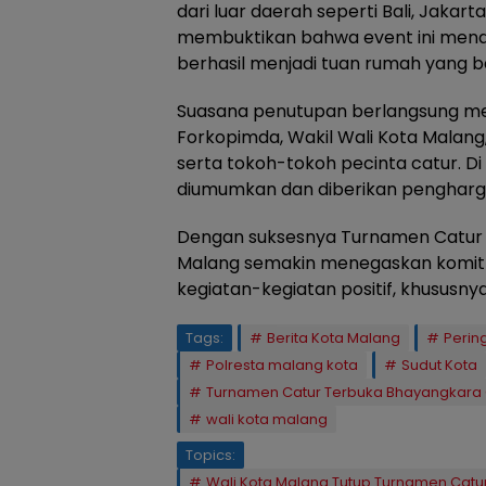
dari luar daerah seperti Bali, Jakart
membuktikan bahwa event ini menda
berhasil menjadi tuan rumah yang ba
Suasana penutupan berlangsung mer
Forkopimda, Wakil Wali Kota Malang
serta tokoh-tokoh pecinta catur. Di 
diumumkan dan diberikan pengharga
Dengan suksesnya Turnamen Catur T
Malang semakin menegaskan komit
kegiatan-kegiatan positif, khususn
Tags:
Berita Kota Malang
Perin
Polresta malang kota
Sudut Kota
Turnamen Catur Terbuka Bhayangkara C
wali kota malang
Topics:
Wali Kota Malang Tutup Turnamen Catu