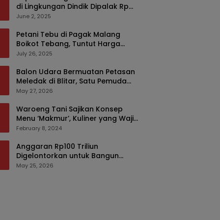
di Lingkungan Dindik Dipalak Rp
150 Ribu Pakai Modus Tumpengan,
June 2, 2025
KPK Turut Pantau
Petani Tebu di Pagak Malang
Boikot Tebang, Tuntut Harga
yang Layak
July 26, 2025
Balon Udara Bermuatan Petasan
Meledak di Blitar, Satu Pemuda
Tewas dan Dua Anak Luka Serius
May 27, 2026
Waroeng Tani Sajikan Konsep
Menu ‘Makmur’, Kuliner yang Wajib
Dikunjungi di Malang
February 8, 2024
Anggaran Rp100 Triliun
Digelontorkan untuk Bangun
Kembali Sumatra, Hunian Korban
May 25, 2026
Bencana Bakal Difokuskan