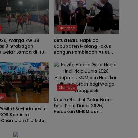
h
Olahraga
026, Warga RW 08
Ketua Baru Hapkido
as 3 Grabagan
Kabupaten Malang Fokus
o Gelar Lomba di HUT
Bangun Pembinaan Atlet,
1
Bidik Medali Emas Porprov
Jatim 2027
Olahraga
aga
Novita Hardini Gelar Nobar
Final Piala Dunia 2026,
Pesilat Se-Indonesia
Hidupkan UMKM dan
GOR Ken Arok,
Hadirkan Hiburan Gratis bagi
 Championship 6 Jadi
Warga Trenggalek
Pembinaan Atlet dan
arian Budaya Bangsa