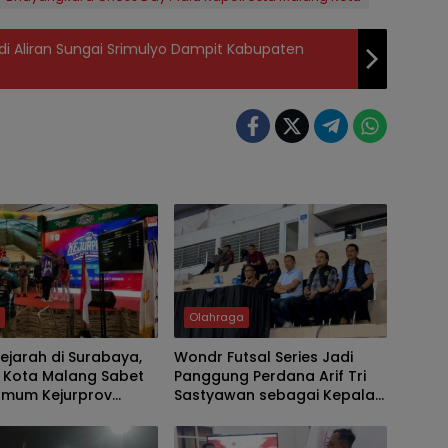
i Aliran Sungai Srimulyo Dampit Kabupaten
h
Olahraga
ejarah di Surabaya,
Wondr Futsal Series Jadi
I Kota Malang Sabet
Panggung Perdana Arif Tri
Umum Kejurprov
Sastyawan sebagai Kepala
2026
Disporapar Kota Malang