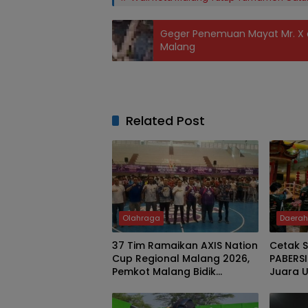
Geger Penemuan Mayat Mr. X d
Malang
Related Post
Olahraga
Daera
37 Tim Ramaikan AXIS Nation
Cetak S
Cup Regional Malang 2026,
PABERS
Pemkot Malang Bidik
Juara 
Lahirkan Bibit Atlet dan
Junior 
Dongkrak Sport Tourism