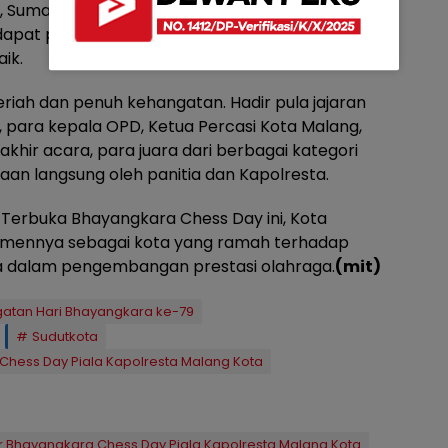
a, Sumatera, hingga Kalimantan. Hal ini
pat perhatian nasional, dan Kota Malang
ik.
iah dan penuh kehangatan. Hadir pula jajaran
, para kepala OPD, Ketua Percasi Kota Malang,
akhir acara, para juara dari berbagai kategori
an langsung oleh panitia dan Kapolresta.
erbuka Bhayangkara Chess Day ini, Kota
mennya sebagai kota yang ramah terhadap
ya dalam pengembangan prestasi olahraga.
(mit)
gatan Hari Bhayangkara ke-79
Sudutkota
hess Day Piala Kapolresta Malang Kota
r Bhayangkara Chess Day Piala Kapolresta Malang Kota