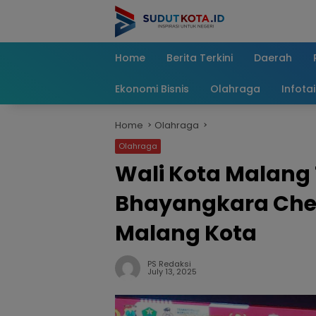
Skip
to
content
Home
Berita Terkini
Daerah
Ekonomi Bisnis
Olahraga
Infota
Home
Olahraga
Olahraga
Wali Kota Malang
Bhayangkara Ches
Malang Kota
PS Redaksi
July 13, 2025