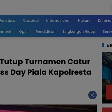
Peristiwa
Nasional
Internasional
Hukum
Krimina
inment
Opini
Pendidikan
Lingkungan Hidup
Seni
Be
 Tutup Turnamen Catur
s Day Piala Kapolresta