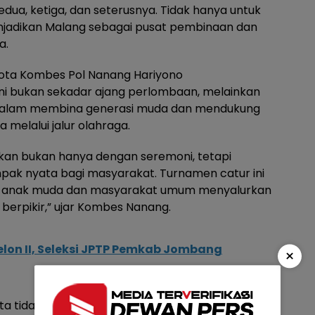
dua, ketiga, dan seterusnya. Tidak hanya untuk
enjadikan Malang sebagai pusat pembinaan dan
a.
Kota Kombes Pol Nanang Hariyono
 bukan sekadar ajang perlombaan, melainkan
n dalam membina generasi muda dan mendukung
elalui jalur olahraga.
akan bukan hanya dengan seremoni, tetapi
pak nyata bagi masyarakat. Turnamen catur ini
ak-anak muda dan masyarakat umum menyalurkan
berpikir,” ujar Kombes Nanang.
elon II, Seleksi JPTP Pemkab Jombang
×
tidak hanya berasal dari Kota Malang, tapi juga