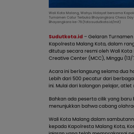
Wali Kota Malang, Wahyu Hidayat bersama Kapolr
Turnamen Catur Terbuka Bhayangkara Chess Day 
Bhayangkara ke-79.(foto:sudutkota.id/mit)
Sudutkota.id
– Gelaran Turnamen 
Kapolresta Malang Kota, dalam ran
ditutup secara resmi oleh Wali Kota
Creative Center (MCC), Minggu (13/
Acara ini berlangsung selama dua ha
Lebih dari 500 pecatur dari berbaga
ini. Mulai dari kalangan pelajar, atl
Bahkan ada peserta cilik yang baru b
menunjukkan bahwa cabang olahrag
Wali Kota Malang dalam sambutan
kepada Kapolresta Malang Kota, Ko
jajaran yang telah memprakarsai pe