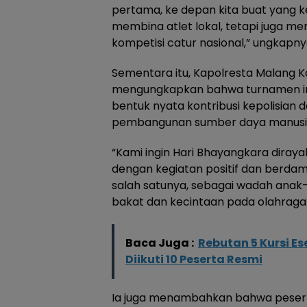
pertama, ke depan kita buat yang ke
membina atlet lokal, tetapi juga m
kompetisi catur nasional,” ungkapny
Sementara itu, Kapolresta Malang 
mengungkapkan bahwa turnamen ini
bentuk nyata kontribusi kepolisia
pembangunan sumber daya manusia m
“Kami ingin Hari Bhayangkara diray
dengan kegiatan positif dan berdam
salah satunya, sebagai wadah an
bakat dan kecintaan pada olahraga 
Baca Juga :
Rebutan 5 Kursi Es
Diikuti 10 Peserta Resmi
Ia juga menambahkan bahwa peserta 