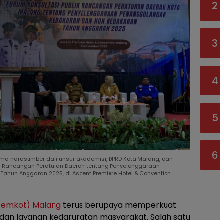
2
3
4
5
6
rsama narasumber dari unsur akademisi, DPRD Kota Malang, dan
lik Rancangan Peraturan Daerah tentang Penyelenggaraan
hun Anggaran 2025, di Ascent Premiere Hotel & Convention
)
Pemkot) Malang
terus berupaya memperkuat
an layanan kedaruratan masyarakat. Salah satu