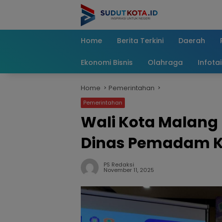
Skip
to
content
Home
Berita Terkini
Daerah
Ekonomi Bisnis
Olahraga
Infota
Home
Pemerintahan
Pemerintahan
Wali Kota Malan
Dinas Pemadam K
PS Redaksi
November 11, 2025