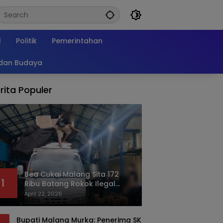
l
Politik
Pemerintahan
 dan Budaya
rita Populer
Bea Cukai Malang Sita 172
1
Ribu Batang Rokok Ilegal
Bermodus Kemasan Sabun
April 22, 2026
Bupati Malang Murka: Penerima SK