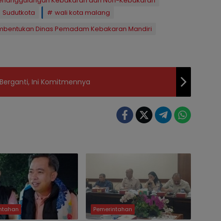
Penanggulangan Kebakaran dan Non-Kebakaran
Sudutkota
wali kota malang
embentukan Dinas Pemadam Kebakaran Mandiri
erganti, Ini Komitmennya
ntahan
Pemerintahan