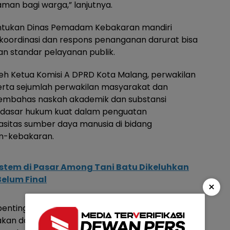
an bagi warga,” lanjutnya.
ntukan Dinas Pemadam Kebakaran mandiri
oordinasi dan respons penanganan darurat bisa
gan standar pelayanan publik.
 oleh Ketua Komisi A DPRD Kota Malang, perwakilan
serta sejumlah perwakilan masyarakat dan
embahas naskah akademik dan substansi
 dasar hukum kuat dalam penguatan
sitas sumber daya manusia di bidang
n-kebakaran.
ystem di Pasar Among Tani Batu Dikeluhkan
Belum Final
×
entingnya uji publik sebagai bagian dari proses
an daerah. Melalui forum ini, pemerintah dapat