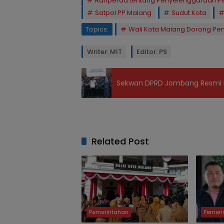
Ranperda tentang Penyelenggaraan 
Satpol PP Malang
Sudut Kota
Topics:
Wali Kota Malang Dorong P
Writer: MIT
Editor: PS
Sekwan DPRD Jombang Resmi B
Related Post
Pemerintahan
Pemeri