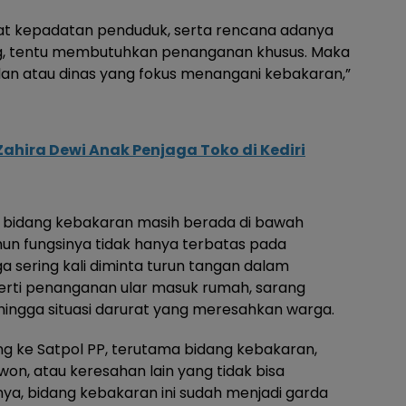
ibat kepadatan penduduk, serta rencana adanya
ng, tentu membutuhkan penanganan khusus. Maka
adan atau dinas yang fokus menangani kebakaran,”
 Zahira Dewi Anak Penjaga Toko di Kediri
 bidang kebakaran masih berada di bawah
mun fungsinya tidak hanya terbatas pada
 sering kali diminta turun tangan dalam
erti penanganan ular masuk rumah, sarang
hingga situasi darurat yang meresahkan warga.
g ke Satpol PP, terutama bidang kebakaran,
awon, atau keresahan lain yang tidak bisa
inya, bidang kebakaran ini sudah menjadi garda