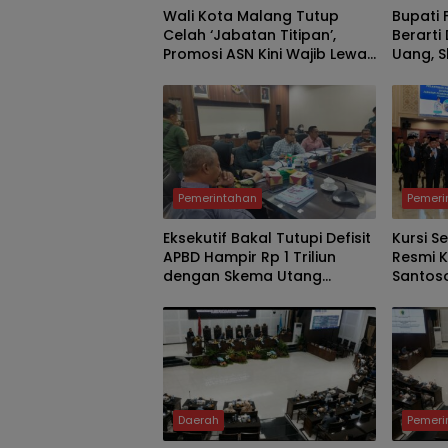
Wali Kota Malang Tutup
Bupati 
Celah ‘Jabatan Titipan’,
Berarti
Promosi ASN Kini Wajib Lewat
Uang, 
Manajemen Talenta dan
Justru 
Sistem Merit
Jember
Pemerintahan
Pemeri
Eksekutif Bakal Tutupi Defisit
Kursi S
APBD Hampir Rp 1 Triliun
Resmi K
dengan Skema Utang
Santoso
Rp786,573 Miliar
Asisten
Baru M
Daerah
Pemeri