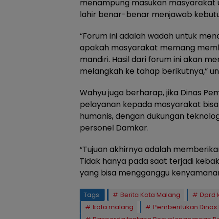
menampung masukan masyarakat un
lahir benar-benar menjawab kebutu
“Forum ini adalah wadah untuk menamp
apakah masyarakat memang membu
mandiri. Hasil dari forum ini akan
melangkah ke tahap berikutnya,” u
Wahyu juga berharap, jika Dinas P
pelayanan kepada masyarakat bisa 
humanis, dengan dukungan teknologi
personel Damkar.
“Tujuan akhirnya adalah memberika
Tidak hanya pada saat terjadi keba
yang bisa mengganggu kenyamanan 
Tags:
Berita Kota Malang
Dprd 
kota malang
Pembentukan Dinas 