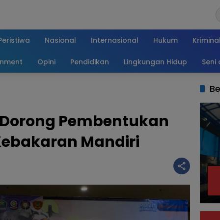
Peristiwa
Nasional
Internasional
Hukum
Krimina
inment
Opini
Pendidikan
Lingkungan Hidup
Seni
Be
g Dorong Pembentukan
ebakaran Mandiri