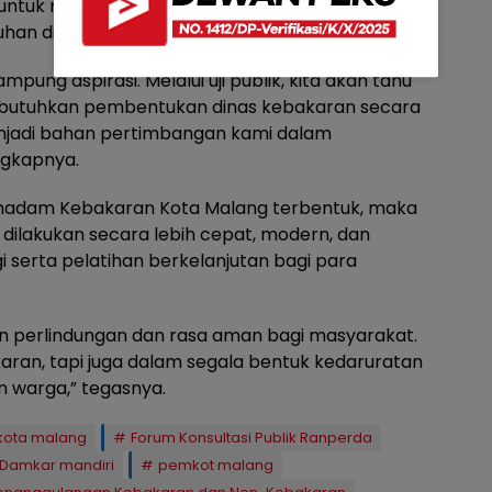
tuk memastikan bahwa setiap kebijakan yang
han di lapangan.
ung aspirasi. Melalui uji publik, kita akan tahu
tuhkan pembentukan dinas kebakaran secara
 menjadi bahan pertimbangan kami dalam
ngkapnya.
emadam Kebakaran Kota Malang terbentuk, maka
dilakukan secara lebih cepat, modern, dan
 serta pelatihan berkelanjutan bagi para
n perlindungan dan rasa aman bagi masyarakat.
karan, tapi juga dalam segala bentuk kedaruratan
warga,” tegasnya.
kota malang
Forum Konsultasi Publik Ranperda
Damkar mandiri
pemkot malang