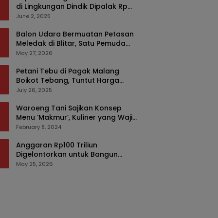
di Lingkungan Dindik Dipalak Rp
150 Ribu Pakai Modus Tumpengan,
June 2, 2025
KPK Turut Pantau
Balon Udara Bermuatan Petasan
Meledak di Blitar, Satu Pemuda
Tewas dan Dua Anak Luka Serius
May 27, 2026
Petani Tebu di Pagak Malang
Boikot Tebang, Tuntut Harga
yang Layak
July 26, 2025
Waroeng Tani Sajikan Konsep
Menu ‘Makmur’, Kuliner yang Wajib
Dikunjungi di Malang
February 8, 2024
Anggaran Rp100 Triliun
Digelontorkan untuk Bangun
Kembali Sumatra, Hunian Korban
May 25, 2026
Bencana Bakal Difokuskan