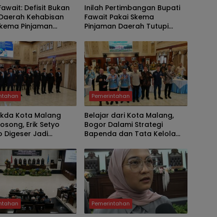
Fawait: Defisit Bukan
Inilah Pertimbangan Bupati
 Daerah Kehabisan
Fawait Pakai Skema
Skema Pinjaman
Pinjaman Daerah Tutupi
Bukti Keuangan
Defisit APBD 2027
 Sehat
ntahan
Pemerintahan
ekda Kota Malang
Belajar dari Kota Malang,
osong, Erik Setyo
Bogor Dalami Strategi
 Digeser Jadi
Bapenda dan Tata Kelola
, Pemkot Mulai Era
Parkir untuk Perkuat PAD
anajemen Talenta
ntahan
Pemerintahan