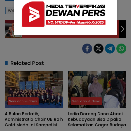
Writer: MIT
Editor: PS
Hetifah Soroti Disinformasi Sensus Ekonomi
2026, Dinilai Jadi Tantangan Serius BPS
Related Post
Seni dan Budaya
Seni dan Budaya
4 Bulan Berlatih,
Ledia Dorong Dana Abadi
Administratio Choir UB Raih
Kebudayaan Bisa Dipakai
Gold Medal di Kompetisi
Selamatkan Cagar Budaya
Paduan Suara 72 Tahun di