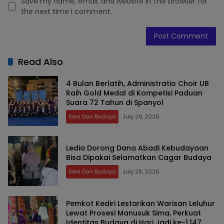
Save my name, email, and website in this browser for
the next time I comment.
Read Also
4 Bulan Berlatih, Administratio Choir UB
Raih Gold Medal di Kompetisi Paduan
Suara 72 Tahun di Spanyol
Seni Dan Budaya
July 29, 2026
Ledia Dorong Dana Abadi Kebudayaan
Bisa Dipakai Selamatkan Cagar Budaya
Seni Dan Budaya
July 28, 2026
Pemkot Kediri Lestarikan Warisan Leluhur
Lewat Prosesi Manusuk Sima, Perkuat
Identitas Budaya di Hari Jadi ke-1.147