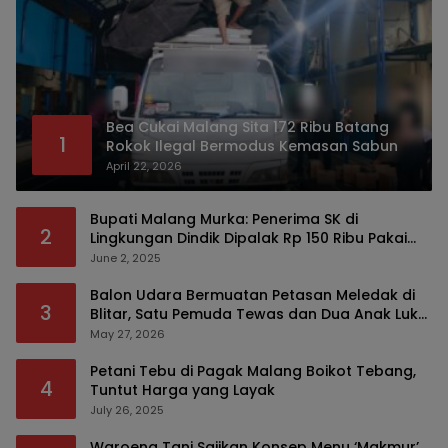
Bea Cukai Malang Sita 172 Ribu Batang
1
Rokok Ilegal Bermodus Kemasan Sabun
April 22, 2026
Bupati Malang Murka: Penerima SK di
2
Lingkungan Dindik Dipalak Rp 150 Ribu Pakai
Modus Tumpengan, KPK Turut Pantau
June 2, 2025
Balon Udara Bermuatan Petasan Meledak di
3
Blitar, Satu Pemuda Tewas dan Dua Anak Luka
Serius
May 27, 2026
Petani Tebu di Pagak Malang Boikot Tebang,
4
Tuntut Harga yang Layak
July 26, 2025
Waroeng Tani Sajikan Konsep Menu ‘Makmur’,