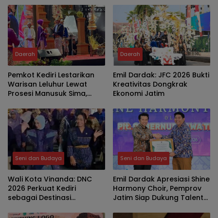
Spanyol
Daerah
Daerah
Pemkot Kediri Lestarikan
Emil Dardak: JFC 2026 Bukti
Warisan Leluhur Lewat
Kreativitas Dongkrak
Prosesi Manusuk Sima,
Ekonomi Jatim
Perkuat Identitas Budaya
di Hari Jadi ke-1.147
Seni dan Budaya
Seni dan Budaya
Wali Kota Vinanda: DNC
Emil Dardak Apresiasi Shine
2026 Perkuat Kediri
Harmony Choir, Pemprov
sebagai Destinasi
Jatim Siap Dukung Talenta
Pariwisata Berbasis
Go Internasional
Budaya