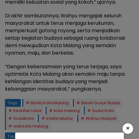
memiliki kekuatan sosial yang kokoh,” ujarnya.
Di akhir sambutannya, Wahyu mengajak seluruh
masyarakat untuk terus menjaga kerukunan,
memperkuat gotong royong, serta menjadikan
setiap kegiatan budaya sebagai ruang kolaborasi
demi mewujudkan Kota Malang yang semakin
nyaman, maju, dan berkelas.
“Dengan kebersamaan yang terus terjaga, saya
optimistis Kota Malang akan semakin maju tanpa
kehilangan identitas budaya yang menjadi
kebanggaan masyarakat,” pungkasnya.
Tags:
Berita Kota Malang
Bersih Dusun Badut
Kearifan Lokal
kota malang
Sudut Kota
Sudutkota
tradisi leluhur
Wahyu Hidayat
wali kota malang
×
Topics:
Bersih Dusun Badut