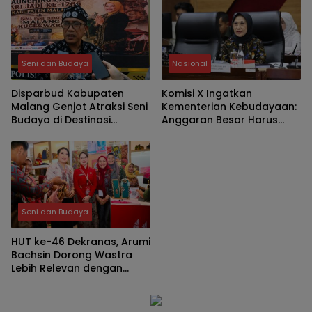
Seni dan Budaya
Nasional
Disparbud Kabupaten
Komisi X Ingatkan
Malang Genjot Atraksi Seni
Kementerian Kebudayaan:
Budaya di Destinasi
Anggaran Besar Harus
Wisata, Wayang Golek
Berdampak Nyata
Jadi Media Pendidikan
Karakter dan Dongkrak
PAD
Seni dan Budaya
HUT ke-46 Dekranas, Arumi
Bachsin Dorong Wastra
Lebih Relevan dengan
Generasi Muda