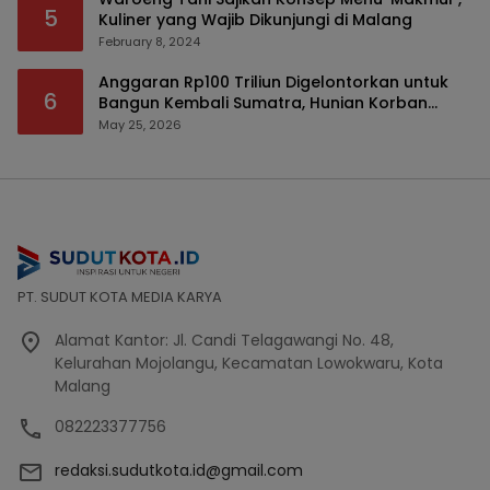
5
Kuliner yang Wajib Dikunjungi di Malang
February 8, 2024
Anggaran Rp100 Triliun Digelontorkan untuk
6
Bangun Kembali Sumatra, Hunian Korban
Bencana Bakal Difokuskan
May 25, 2026
PT. SUDUT KOTA MEDIA KARYA
Alamat Kantor: Jl. Candi Telagawangi No. 48,
Kelurahan Mojolangu, Kecamatan Lowokwaru, Kota
Malang
082223377756
redaksi.sudutkota.id@gmail.com