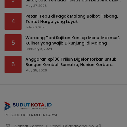
Blitar, Satu Pemuda Tewas dan Dua Anak Luka
Serius
May 27, 2026
Petani Tebu di Pagak Malang Boikot Tebang,
4
Tuntut Harga yang Layak
July 26, 2025
Waroeng Tani Sajikan Konsep Menu ‘Makmur’,
5
Kuliner yang Wajib Dikunjungi di Malang
February 8, 2024
Anggaran Rp100 Triliun Digelontorkan untuk
6
Bangun Kembali Sumatra, Hunian Korban
Bencana Bakal Difokuskan
May 25, 2026
PT. SUDUT KOTA MEDIA KARYA
Alamat Kantor: Jl. Candi Telagawangi No. 48,