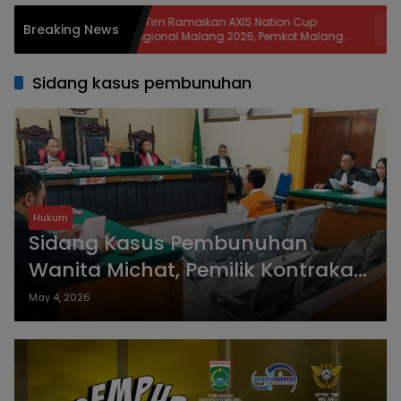
37 Tim Ramaikan AXIS Nation Cup
Disperin
Breaking News
i
Regional Malang 2026, Pemkot Malang
BBM dan 
Bidik Lahirkan Bibit Atlet dan Dongkrak
Berkuran
Sport Tourism
Sidang kasus pembunuhan
Hukum
Sidang Kasus Pembunuhan
Wanita Michat, Pemilik Kontrakan
Beberkan Kronologi
May 4, 2026