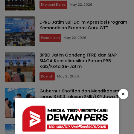
Ekonomi Bisnis
May 22, 2026
DPRD Jatim Suli Da’im Apresiasi Program
Kemandirian Ekonomi Guru GTT
Pendidikan
May 22, 2026
BPBD Jatim Gandeng FPRB dan SIAP
SIAGA Konsolidasikan Forum PRB
Kab/Kota Se-Jatim
Daerah
May 21, 2026
Gubernur Khofifah dan Mendikdasmen
×
Lepas 3.600 Lulusan SMK/LKP Jawa Timur
Bekerja di Luar Negeri
Daerah
May 21, 2026
Tegaskan Komitmen terhadap
Pertumbuhan Berkelanjutan, Jajaran