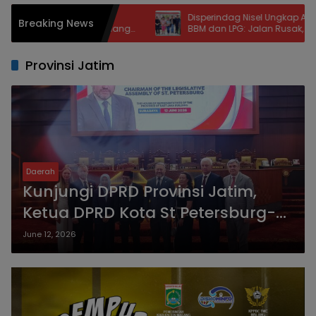
 Nation Cup
Disperindag Nisel Ungkap Akar Antrean
Breaking News
, Pemkot Malang
BBM dan LPG: Jalan Rusak, Muatan
let dan Dongkrak
Berkurang, Jaringan Terganggu
Provinsi Jatim
Daerah
Kunjungi DPRD Provinsi Jatim,
Ketua DPRD Kota St Petersburg-
Rusia Tawarkan Kerjasama
June 12, 2026
Bilateral