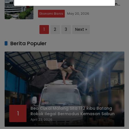
Direksi Bank Jatim Lakukan Pembelian
Saham
Ekonomi Bisnis
May 20, 2026
Posts
1
2
3
Next »
pagination
Berita Populer
Bea Cukai Malang Sita 172 Ribu Batang
1
Rokok Ilegal Bermodus Kemasan Sabun
April 22, 2026