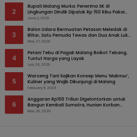
Bupati Malang Murka: Penerima SK di
2
Lingkungan Dindik Dipalak Rp 150 Ribu Pakai
Modus Tumpengan, KPK Turut Pantau
June 2, 2025
Balon Udara Bermuatan Petasan Meledak di
3
Blitar, Satu Pemuda Tewas dan Dua Anak Luka
Serius
May 27, 2026
Petani Tebu di Pagak Malang Boikot Tebang,
4
Tuntut Harga yang Layak
July 26, 2025
Waroeng Tani Sajikan Konsep Menu ‘Makmur’,
5
Kuliner yang Wajib Dikunjungi di Malang
February 8, 2024
Anggaran Rp100 Triliun Digelontorkan untuk
6
Bangun Kembali Sumatra, Hunian Korban
Bencana Bakal Difokuskan
May 25, 2026