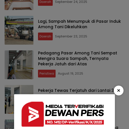
Daerah
September 24, 2025
Lagi, Sampah Menumpuk di Pasar Induk
Among Tani Dikeluhkan
Daerah
September 23, 2025
Pedagang Pasar Among Tani Sempat
Mengira Suara Sampah, Ternyata
Pekerja Jatuh dari Atas
Peristiwa
August 19, 2025
×
Pekerja Tewas Terjatuh dari Lantai 3
Pasar Induk Among Tani Kota Batu
Peristiwa
August 19, 2025
Pemkot Batu Rumuskan Strategi
Hidupkan Kembali Pasar Induk Among