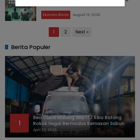
Tani
Ekonomi Bisnis
August 13, 2025
Posts
1
2
Next »
pagination
Berita Populer
Bea Cukai Malang Sita 172 Ribu Batang
1
Rokok Ilegal Bermodus Kemasan Sabun
April 22, 2026