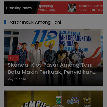
t Pastikan Perpanjang
Kasus PSU Berlarut, Pemkot Malan
Breaking News
6 PPPK Paruh Waktu, Gaji
Ancam Tak Terbitkan PBG bagi
Tahun 2029
Pengembang yang Bandel
Pasar Induk Among Tani
Hukum
Skandal Kios Pasar Among Tani
Batu Makin Terkuak, Penyidikan
Kejari Kian Dalam
May 20, 2026