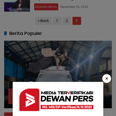
Ekonomi Bisnis
December 22, 2023
Posts
« Back
1
2
3
pagination
Berita Populer
×
Bea Cukai Malang Sita 172 Ribu Batang
1
Rokok Ilegal Bermodus Kemasan Sabun
April 22, 2026
Bupati Malang Murka: Penerima SK di