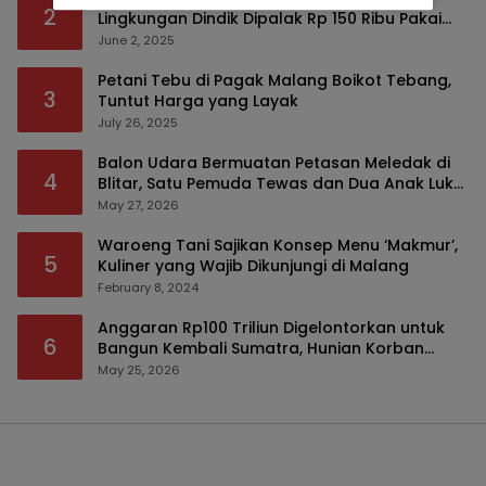
2
Lingkungan Dindik Dipalak Rp 150 Ribu Pakai
Modus Tumpengan, KPK Turut Pantau
June 2, 2025
Petani Tebu di Pagak Malang Boikot Tebang,
3
Tuntut Harga yang Layak
July 26, 2025
Balon Udara Bermuatan Petasan Meledak di
4
Blitar, Satu Pemuda Tewas dan Dua Anak Luka
Serius
May 27, 2026
Waroeng Tani Sajikan Konsep Menu ‘Makmur’,
5
Kuliner yang Wajib Dikunjungi di Malang
February 8, 2024
Anggaran Rp100 Triliun Digelontorkan untuk
6
Bangun Kembali Sumatra, Hunian Korban
Bencana Bakal Difokuskan
May 25, 2026