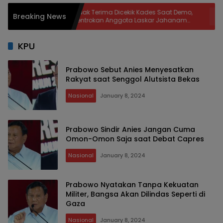
Tidak Terima Dicekik Kades Saat Demo,
Di B
Breaking News
Bentrokan Anggota Laskar Jahanam
Sek
ta
Berlanjut di Kantor Bapenda
Sej
KPU
Prabowo Sebut Anies Menyesatkan
Rakyat saat Senggol Alutsista Bekas
Nasional
January 8, 2024
Prabowo Sindir Anies Jangan Cuma
Omon-Omon Saja saat Debat Capres
Nasional
January 8, 2024
Prabowo Nyatakan Tanpa Kekuatan
Militer, Bangsa Akan Dilindas Seperti di
Gaza
Nasional
January 8, 2024