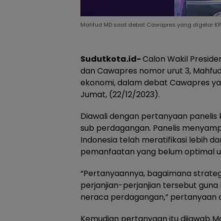
Mahfud MD saat debat Cawapres yang digelar KPU
Sudutkota.id-
Calon Wakil Preside
dan Cawapres nomor urut 3, Mahfud
ekonomi, dalam debat Cawapres yan
Jumat, (22/12/2023).
Diawali dengan pertanyaan panelis
sub perdagangan. Panelis menyampa
Indonesia telah meratifikasi lebih d
pemanfaatan yang belum optimal un
“Pertanyaannya, bagaimana strate
perjanjian-perjanjian tersebut gun
neraca perdagangan,” pertanyaan d
Kemudian pertanyaan itu dijawab M