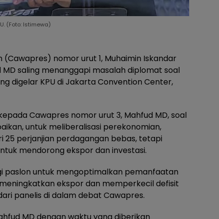
. (Foto: Istimewa)
n (Cawapres) nomor urut 1, Muhaimin Iskandar
 MD saling menanggapi masalah diplomat soal
g digelar KPU di Jakarta Convention Center,
 kepada Cawapres nomor urut 3, Mahfud MD, soal
ikan, untuk meliberalisasi perekonomian,
ari 25 perjanjian perdagangan bebas, tetapi
tuk mendorong ekspor dan investasi.
gi paslon untuk mengoptimalkan pemanfaatan
a meningkatkan ekspor dan memperkecil defisit
ari panelis di dalam debat Cawapres.
ahfud MD dengan waktu yang diberikan