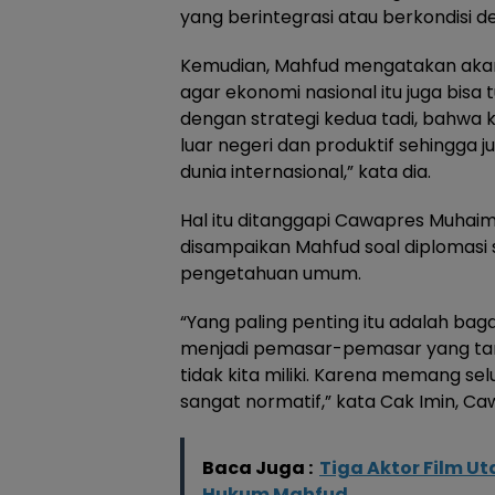
yang berintegrasi atau berkondisi 
Kemudian, Mahfud mengatakan aka
agar ekonomi nasional itu juga bis
dengan strategi kedua tadi, bahwa ku
luar negeri dan produktif sehingga j
dunia internasional,” kata dia.
Hal itu ditanggapi Cawapres Muhai
disampaikan Mahfud soal diplomasi 
pengetahuan umum.
“Yang paling penting itu adalah ba
menjadi pemasar-pemasar yang tan
tidak kita miliki. Karena memang selu
sangat normatif,” kata Cak Imin, C
Baca Juga :
Tiga Aktor Film U
Hukum Mahfud