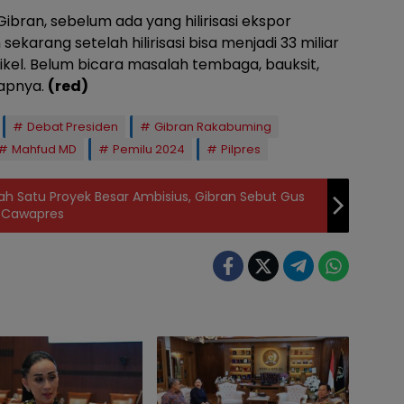
Gibran, sebelum ada yang hilirisasi ekspor
ekarang setelah hilirisasi bisa menjadi 33 miliar
nikel. Belum bicara masalah tembaga, bauksit,
ucapnya.
(red)
Debat Presiden
Gibran Rakabuming
Mahfud MD
Pemilu 2024
Pilpres
h Satu Proyek Besar Ambisius, Gibran Sebut Gus
t Cawapres