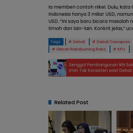
Ia memberi contoh nikel. Dulu, kata 
Indonesia hanya 3 miliar USD, namun s
USD. “Ini saya baru bicara masalah 
timah dan lain-lain. Konkrit jelas,” 
Tags:
Debat
Debat Cawapres
Gibran Rakabuming Raka
KPU
Senggol Pembangunan IKN Sala
Imin Tak Konsisten saat Deba
Related Post