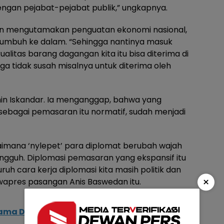
dengan pejabat-pejabat publik,” ungkapnya.
n mengutamakan penguatan ekonomi nasional,
a tumbuh ke dalam. “Sehingga nantinya masuk
alitas barang dagangan kita itu bisa diterima di
uga tidak susah misalnya untuk diterima oleh
min Iskandar. Ia menganggap, bahwa yang
sebagai pemasaran itu normatif, sudah menjadi
gaimana ‘nylepet’ para diplomat berubah wajah
gguh. Diplomasi pemasaran yang ekspansif itu
ruh cara kerja diplomasi kita masih politik dan
×
awapres pasangan Anis Baswedan itu.
tama Dirty Vote Ternyata Tim Reformasi