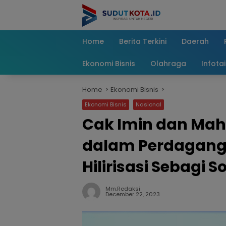
Skip
to
content
Home
Berita Terkini
Daerah
Ekonomi Bisnis
Olahraga
Infota
Home
Ekonomi Bisnis
Ekonomi Bisnis
Nasional
Cak Imin dan Mah
dalam Perdaganga
Hilirisasi Sebagi So
Mm.redaksi
December 22, 2023