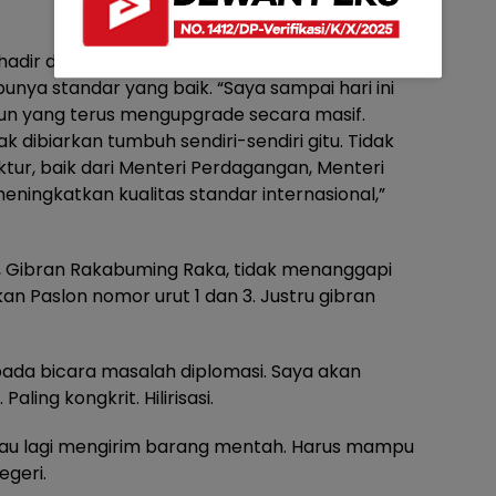
 hadir di dalam dunia perdagangan global, kalau
punya standar yang baik. “Saya sampai hari ini
upun yang terus mengupgrade secara masif.
 dibiarkan tumbuh sendiri-sendiri gitu. Tidak
ktur, baik dari Menteri Perdagangan, Menteri
ningkatkan kualitas standar internasional,”
 Gibran Rakabuming Raka, tidak menanggapi
n Paslon nomor urut 1 dan 3. Justru gibran
pada bicara masalah diplomasi. Saya akan
aling kongkrit. Hilirisasi.
mau lagi mengirim barang mentah. Harus mampu
egeri.