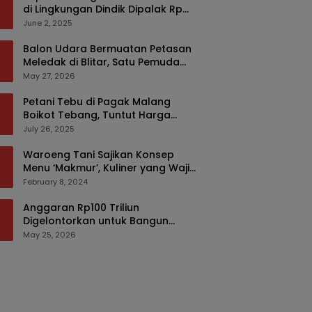
di Lingkungan Dindik Dipalak Rp
150 Ribu Pakai Modus Tumpengan,
June 2, 2025
KPK Turut Pantau
Balon Udara Bermuatan Petasan
Meledak di Blitar, Satu Pemuda
Tewas dan Dua Anak Luka Serius
May 27, 2026
Petani Tebu di Pagak Malang
Boikot Tebang, Tuntut Harga
yang Layak
July 26, 2025
Waroeng Tani Sajikan Konsep
Menu ‘Makmur’, Kuliner yang Wajib
Dikunjungi di Malang
February 8, 2024
Anggaran Rp100 Triliun
Digelontorkan untuk Bangun
Kembali Sumatra, Hunian Korban
May 25, 2026
Bencana Bakal Difokuskan