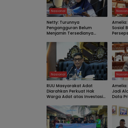
Nasional
Nasion
Netty: Turunnya
Amelia:
Pengangguran Belum
Sosial 
Menjamin Tersedianya
Perseps
Pekerjaan Layak
Nasional
Nasion
RUU Masyarakat Adat
Amelia
Diarahkan Perkuat Hak
Jadi Al
Warga Adat atas Investasi
Data Pr
SDA