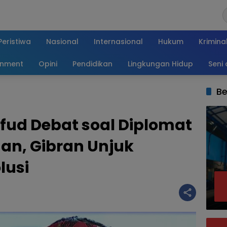
Peristiwa
Nasional
Internasional
Hukum
Krimina
inment
Opini
Pendidikan
Lingkungan Hidup
Seni
Be
fud Debat soal Diplomat
n, Gibran Unjuk
lusi