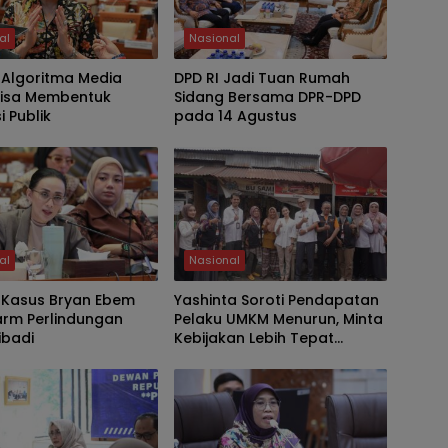
al
Nasional
 Algoritma Media
DPD RI Jadi Tuan Rumah
Bisa Membentuk
Sidang Bersama DPR-DPD
i Publik
pada 14 Agustus
al
Nasional
: Kasus Bryan Ebem
Yashinta Soroti Pendapatan
arm Perlindungan
Pelaku UMKM Menurun, Minta
ibadi
Kebijakan Lebih Tepat
Sasaran