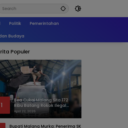
l
Politik
Pemerintahan
 dan Budaya
rita Populer
Bea Cukai Malang Sita 172
1
Ribu Batang Rokok Ilegal
Bermodus Kemasan Sabun
April 22, 2026
Bupati Malang Murka: Penerima SK