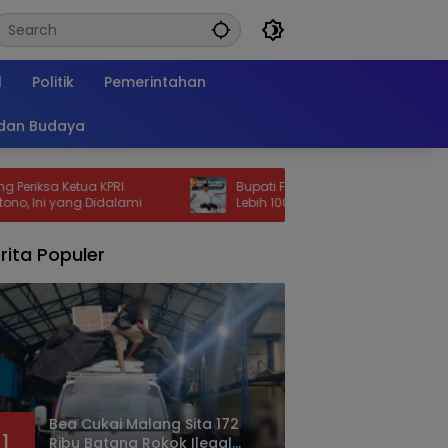
l
Politik
Pemerintahan
 dan Budaya
tua KPRI
Bupati Fawait Tegaskan BOR Dua RSD
ng Didalami
Lebih 100 Persen, Perlu Percepatan
Penambahan Tempat Tidur Pasien
rita Populer
Bea Cukai Malang Sita 172
1
Ribu Batang Rokok Ilegal