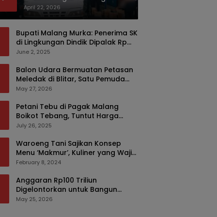
Bermodus Kemasan Sabun
April 22, 2026
Bupati Malang Murka: Penerima SK
di Lingkungan Dindik Dipalak Rp
150 Ribu Pakai Modus Tumpengan,
June 2, 2025
KPK Turut Pantau
Balon Udara Bermuatan Petasan
Meledak di Blitar, Satu Pemuda
Tewas dan Dua Anak Luka Serius
May 27, 2026
Petani Tebu di Pagak Malang
Boikot Tebang, Tuntut Harga
yang Layak
July 26, 2025
Waroeng Tani Sajikan Konsep
Menu ‘Makmur’, Kuliner yang Wajib
Dikunjungi di Malang
February 8, 2024
Anggaran Rp100 Triliun
Digelontorkan untuk Bangun
Kembali Sumatra, Hunian Korban
May 25, 2026
Bencana Bakal Difokuskan