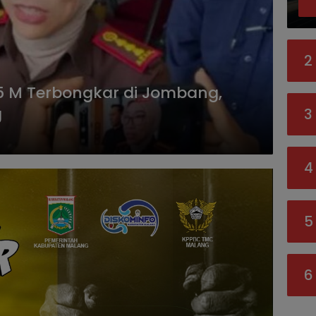
2
p1,5 M Terbongkar di Jombang,
g
3
4
5
6