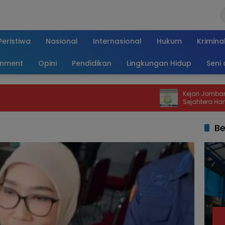
Peristiwa
Nasional
Internasional
Hukum
Krimina
inment
Opini
Pendidikan
Lingkungan Hidup
Seni
Kejari Jombang Periksa Ke
Sejahtera Hartono, Ini ya
Be