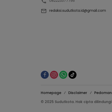
082223377756
redaksi.sudutkota.id@gmail.com
Homepage
Disclaimer
Pedoman 
© 2025 Sudutkota. Hak cipta dilindun