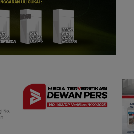
i No.
an