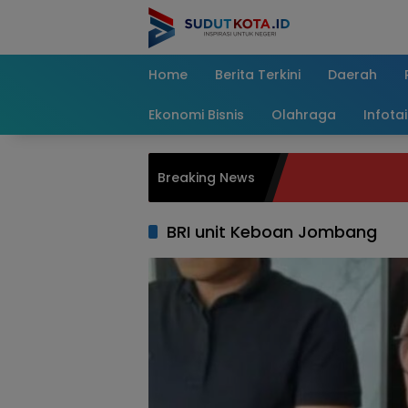
Skip
to
content
Home
Berita Terkini
Daerah
Ekonomi Bisnis
Olahraga
Infota
Breaking News
BRI unit Keboan Jombang