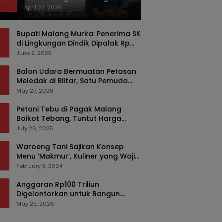
Bermodus Kemasan Sabun
April 22, 2026
Bupati Malang Murka: Penerima SK
di Lingkungan Dindik Dipalak Rp
150 Ribu Pakai Modus Tumpengan,
June 2, 2025
KPK Turut Pantau
Balon Udara Bermuatan Petasan
Meledak di Blitar, Satu Pemuda
Tewas dan Dua Anak Luka Serius
May 27, 2026
Petani Tebu di Pagak Malang
Boikot Tebang, Tuntut Harga
yang Layak
July 26, 2025
Waroeng Tani Sajikan Konsep
Menu ‘Makmur’, Kuliner yang Wajib
Dikunjungi di Malang
February 8, 2024
Anggaran Rp100 Triliun
Digelontorkan untuk Bangun
Kembali Sumatra, Hunian Korban
May 25, 2026
Bencana Bakal Difokuskan