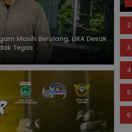
2
gam Masih Berulang, LIRA Desak
ndak Tegas
3
4
5
6