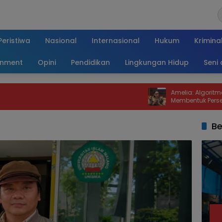
Peristiwa
Nasional
Internasional
Hukum
Krimina
inment
Opini
Pendidikan
Lingkungan Hidup
Seni
Amelia: Algoritma Media Sosial 
Membentuk Persepsi Publik
Be