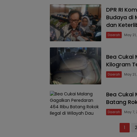
DPR RI Kom
Budaya di 
dan Keterl
Daerah
May 21
Bea Cukai 
Kilogram Te
Daerah
May 21
Bea Cukai 
Batang Rok
Daerah
May 7,
Posts
1
pagination