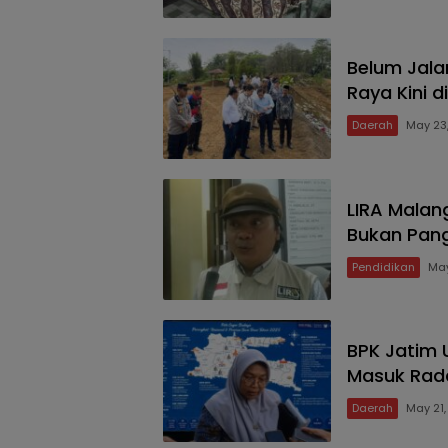
Belum Jala
Raya Kini 
Daerah
May 23
LIRA Malan
Bukan Pang
Pendidikan
May
BPK Jatim 
Masuk Rada
Daerah
May 21