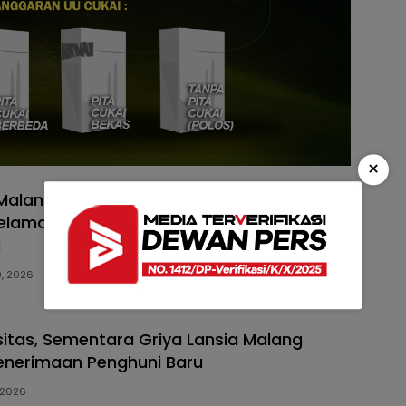
×
Malang Gempur Rokok Ilegal, Tiga Operasi
elamatkan Potensi Kerugian Negara Lebih
a
9, 2026
itas, Sementara Griya Lansia Malang
enerimaan Penghuni Baru
 2026