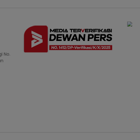
i No.
an