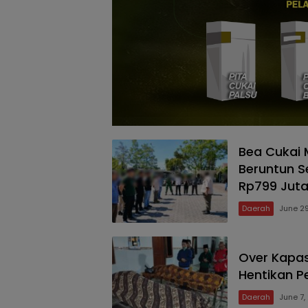
Bea Cukai 
Beruntun S
Rp799 Jut
Daerah
June 2
Over Kapas
Hentikan P
Daerah
June 7,