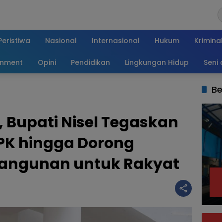
Peristiwa
Nasional
Internasional
Hukum
Krimina
inment
Opini
Pendidikan
Lingkungan Hidup
Seni
Be
, Bupati Nisel Tegaskan
PK hingga Dorong
angunan untuk Rakyat