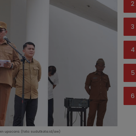
2
3
4
5
6
in upacara. (foto: sudutkota.id/aw)