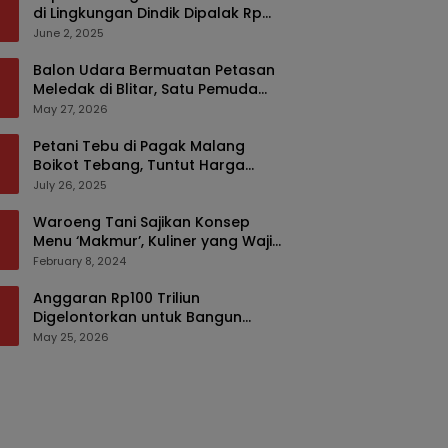
di Lingkungan Dindik Dipalak Rp
150 Ribu Pakai Modus Tumpengan,
June 2, 2025
KPK Turut Pantau
Balon Udara Bermuatan Petasan
Meledak di Blitar, Satu Pemuda
Tewas dan Dua Anak Luka Serius
May 27, 2026
Petani Tebu di Pagak Malang
Boikot Tebang, Tuntut Harga
yang Layak
July 26, 2025
Waroeng Tani Sajikan Konsep
Menu ‘Makmur’, Kuliner yang Wajib
Dikunjungi di Malang
February 8, 2024
Anggaran Rp100 Triliun
Digelontorkan untuk Bangun
Kembali Sumatra, Hunian Korban
May 25, 2026
Bencana Bakal Difokuskan