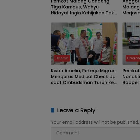
Pemkot Malang Gandeng
Anggot
Tiga Kampus, Wahyu
Malang 
Hidayat Ingin Kebijakan Tak
Merjosa
Lagi Hanya Bertumpu pada
Air dan
Birokrasi
Draina
Royon
Daerah
Daera
Kisah Amelia, Pekerja Migran
Pemka
Mengurus Medical Check Up
Nonakti
saat Ombudsman Turun ke
Bapperi
Jember
Rekome
Sejahte
Leave a Reply
Your email address will not be published.