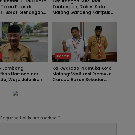
a Komisi D DPRD Kota
Kekurangan SDM Jadi
Tinjau Pokir di
Tantangan, Dinkes Kota
ri, Soroti Genangan
Malang Gandeng Kampus
 Dorong Penyelesaian
Perkuat Layanan Kesehatan
se Secara Gotong
Masyarakat
g
h
Daerah
b Jombang
Ka Kwarcab Pramuka Kota
fkan Hartono dari
Malang: Verifikasi Pramuka
da, Wajib Jalankan 8
Garuda Bukan Sekadar
ndasi untuk KPRI
Administrasi, tetapi Menguji
ra
Integritas dan Keteladanan
Required fields are marked
*