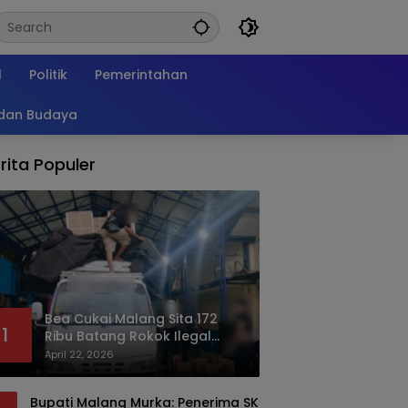
l
Politik
Pemerintahan
 dan Budaya
rita Populer
Bea Cukai Malang Sita 172
1
Ribu Batang Rokok Ilegal
Bermodus Kemasan Sabun
April 22, 2026
Bupati Malang Murka: Penerima SK