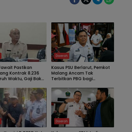
h
Daerah
Fawait Pastikan
Kasus PSU Berlarut, Pemkot
ang Kontrak 8.236
Malang Ancam Tak
ruh Waktu, Gaji Bakal
Terbitkan PBG bagi
ahun 2029
Pengembang yang Bandel
h
Daerah