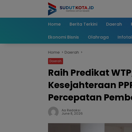
Skip
to
content
Home
Berita Terkini
Daerah
Ekonomi Bisnis
Olahraga
Infota
Home
Daerah
Daerah
Raih Predikat WTP
Kesejahteraan PP
Percepatan Pemb
Aa Redaksi
June 8, 2026