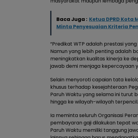
masyarakat maupun lembaga penga
Baca Juga :
Ketua DPRD Kota M
Minta Penyesuaian Kriteria Pe
“Predikat WTP adalah prestasi yan
Namun yang lebih penting adalah 
meningkatkan kualitas kinerja ke d
jawab demi menjaga kepercayaan yang
Selain menyoroti capaian tata kelo
khusus terhadap kesejahteraan Peg
Paruh Waktu yang selama ini turut
hingga ke wilayah-wilayah terpencil
Ia meminta seluruh Organisasi Per
pembayaran gaji dilakukan tepat w
Paruh Waktu memiliki tanggung ja
lainnya sehingga harus mendapatkan