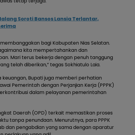
was tetap terjaga.
alang Soroti Bansos Lansia Terlantar,
nerima
g membanggakan bagi Kabupaten Nias Selatan.
bagaimana kita mempertahankan dan
epan. Mari terus bekerja dengan penuh tanggung
 telah diberikan,” tegas Sokhiatulo Laia.
la keuangan, Bupati juga memberi perhatian
awai Pemerintah dengan Perjanjian Kerja (PPPK)
 berkontribusi dalam pelayanan pemerintahan
.
angkat Daerah (OPD) terkait memastikan proses
aktu tanpa penundaan. Menurutnya, para PPPK
wab dan pengabdian yang sama dengan aparatur
 perlakuan yang adil.