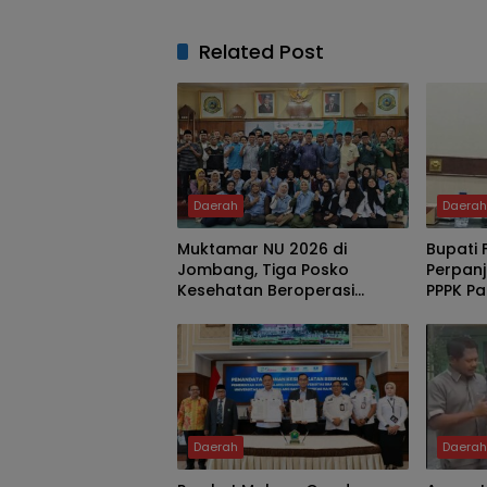
Related Post
Daerah
Daera
Muktamar NU 2026 di
Bupati 
Jombang, Tiga Posko
Perpanj
Kesehatan Beroperasi
PPPK Pa
Nonstop 24 Jam
Naik T
Daerah
Daera