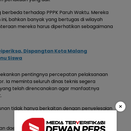
ang berbeda terhadap PPPK Paruh Waktu. Mereka
ini, bahkan banyak yang bertugas di wilayah
jahteraan mereka harus diperhatikan sebagaimana
iperiksa, Dispangtan Kota Malang
enu Siswa
 menekankan pentingnya percepatan pelaksanaan
r. Ia meminta seluruh dinas teknis segera
yang telah direncanakan agar manfaatnya
.
×
an tidak hanya berkaitan dengan penyelesaian
n daerah, membuka lapangan pekerjaan, serta