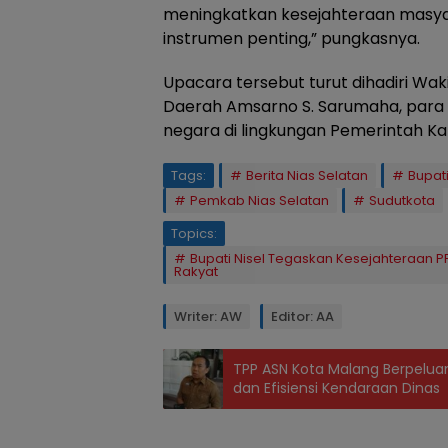
meningkatkan kesejahteraan masyara
instrumen penting,” pungkasnya.
Upacara tersebut turut dihadiri Waki
Daerah Amsarno S. Sarumaha, para p
negara di lingkungan Pemerintah Ka
Tags:
Berita Nias Selatan
Bupati
Pemkab Nias Selatan
Sudutkota
Topics:
Bupati Nisel Tegaskan Kesejahteraan
Rakyat
Writer: AW
Editor: AA
TPP ASN Kota Malang Berpeluan
dan Efisiensi Kendaraan Dinas