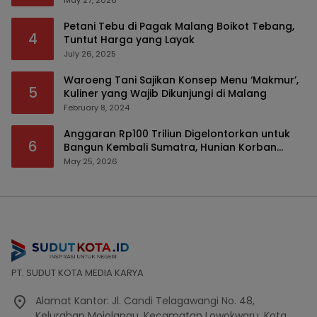
May 27, 2026
Petani Tebu di Pagak Malang Boikot Tebang,
4
Tuntut Harga yang Layak
July 26, 2025
Waroeng Tani Sajikan Konsep Menu ‘Makmur’,
5
Kuliner yang Wajib Dikunjungi di Malang
February 8, 2024
Anggaran Rp100 Triliun Digelontorkan untuk
6
Bangun Kembali Sumatra, Hunian Korban
Bencana Bakal Difokuskan
May 25, 2026
PT. SUDUT KOTA MEDIA KARYA
Alamat Kantor: Jl. Candi Telagawangi No. 48,
Kelurahan Mojolangu, Kecamatan Lowokwaru, Kota