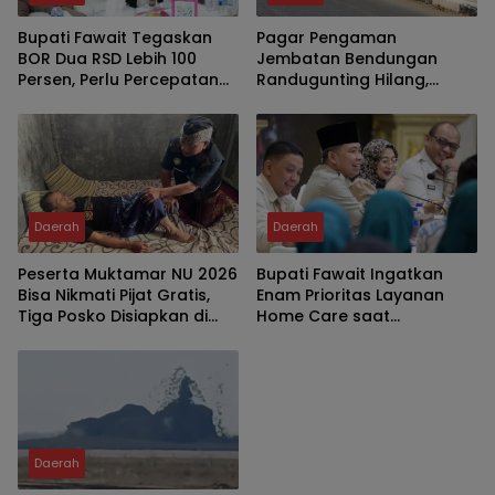
Bupati Fawait Tegaskan
Pagar Pengaman
BOR Dua RSD Lebih 100
Jembatan Bendungan
Persen, Perlu Percepatan
Randugunting Hilang,
Penambahan Tempat
Pengendara Khawatir
Tidur Pasien
Membahayakan
Daerah
Daerah
Peserta Muktamar NU 2026
Bupati Fawait Ingatkan
Bisa Nikmati Pijat Gratis,
Enam Prioritas Layanan
Tiga Posko Disiapkan di
Home Care saat
Tambakberas
Kumpulkan Pejabat
Daerah