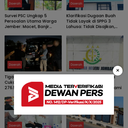
Daerah
Daerah
Survei PSC Ungkap 5
Klarifikasi Dugaan Buah
Persoalan Utama Warga
Tidak Layak di SPPG 3
Jember: Macet, Banjir
Lahusa: Tidak Disajikan,
hingga Harga Kebutuhan
Langsung Diganti
Pokok
Daerah
Daerah
×
Tiga Operasi Digelar, Bea
Kejari Jombang Periksa
Cukai Malang Amankan
Ketua KPRI Sejahtera
276.556 Batang Rokok
Hartono, Ini yang Didalami
Ilegal
Daerah
Daerah