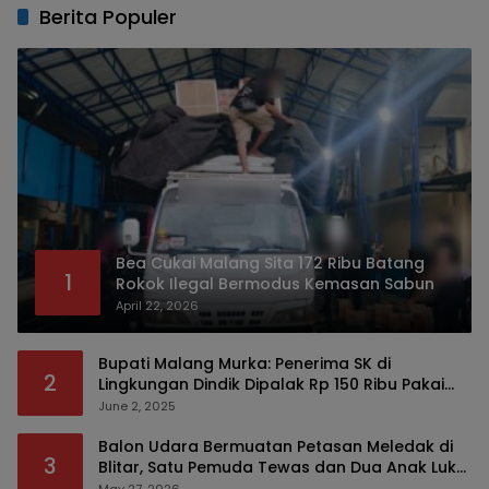
Berita Populer
Bea Cukai Malang Sita 172 Ribu Batang
1
Rokok Ilegal Bermodus Kemasan Sabun
April 22, 2026
Bupati Malang Murka: Penerima SK di
2
Lingkungan Dindik Dipalak Rp 150 Ribu Pakai
Modus Tumpengan, KPK Turut Pantau
June 2, 2025
Balon Udara Bermuatan Petasan Meledak di
3
Blitar, Satu Pemuda Tewas dan Dua Anak Luka
Serius