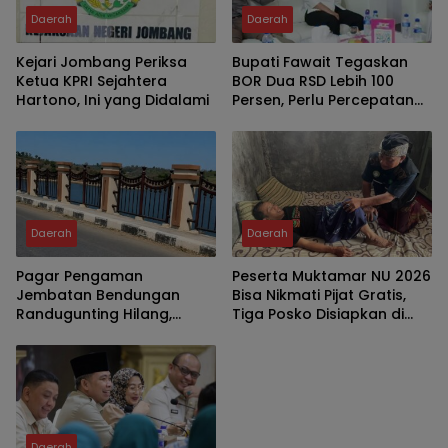
Daerah
Daerah
Kejari Jombang Periksa
Bupati Fawait Tegaskan
Ketua KPRI Sejahtera
BOR Dua RSD Lebih 100
Hartono, Ini yang Didalami
Persen, Perlu Percepatan
Penambahan Tempat
Tidur Pasien
Daerah
Daerah
Pagar Pengaman
Peserta Muktamar NU 2026
Jembatan Bendungan
Bisa Nikmati Pijat Gratis,
Randugunting Hilang,
Tiga Posko Disiapkan di
Pengendara Khawatir
Tambakberas
Membahayakan
Daerah