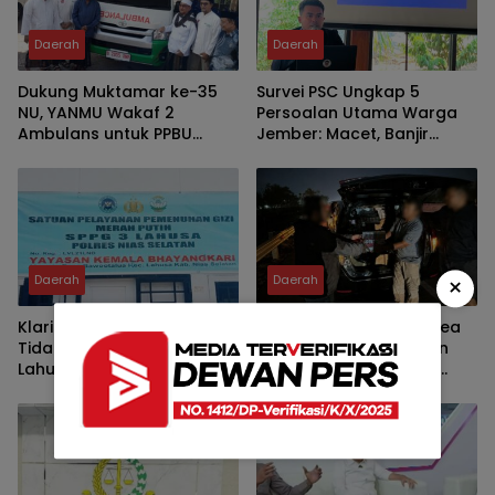
Daerah
Daerah
Dukung Muktamar ke-35
Survei PSC Ungkap 5
NU, YANMU Wakaf 2
Persoalan Utama Warga
Ambulans untuk PPBU
Jember: Macet, Banjir
Tambakberas
hingga Harga Kebutuhan
Pokok
×
Daerah
Daerah
Klarifikasi Dugaan Buah
Tiga Operasi Digelar, Bea
Tidak Layak di SPPG 3
Cukai Malang Amankan
Lahusa: Tidak Disajikan,
276.556 Batang Rokok
Langsung Diganti
Ilegal