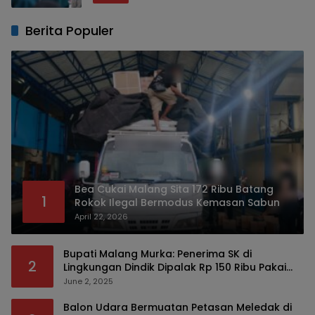
Berita Populer
Bea Cukai Malang Sita 172 Ribu Batang
1
Rokok Ilegal Bermodus Kemasan Sabun
April 22, 2026
Bupati Malang Murka: Penerima SK di
2
Lingkungan Dindik Dipalak Rp 150 Ribu Pakai
Modus Tumpengan, KPK Turut Pantau
June 2, 2025
Balon Udara Bermuatan Petasan Meledak di