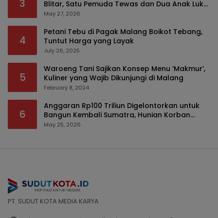
3
Blitar, Satu Pemuda Tewas dan Dua Anak Luka
Serius
May 27, 2026
Petani Tebu di Pagak Malang Boikot Tebang,
4
Tuntut Harga yang Layak
July 26, 2025
Waroeng Tani Sajikan Konsep Menu ‘Makmur’,
5
Kuliner yang Wajib Dikunjungi di Malang
February 8, 2024
Anggaran Rp100 Triliun Digelontorkan untuk
6
Bangun Kembali Sumatra, Hunian Korban
Bencana Bakal Difokuskan
May 25, 2026
PT. SUDUT KOTA MEDIA KARYA