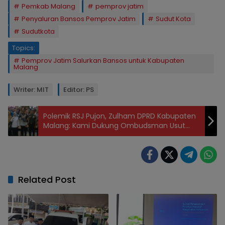
Pemkab Malang
pemprov jatim
Penyaluran Bansos Pemprov Jatim
Sudut Kota
Sudutkota
Topics:
Pemprov Jatim Salurkan Bansos untuk Kabupaten
Malang
Writer: MIT
Editor: PS
Polemik RSJ Pujon, Zulham DPRD Kabupaten
Malang: Kami Dukung Ombudsman Usut
Tuntas
Related Post