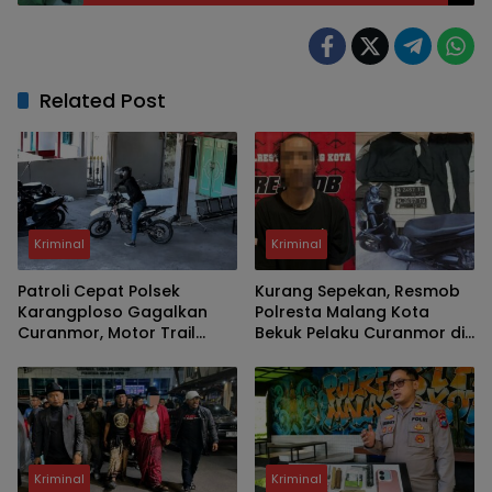
Related Post
Kriminal
Kriminal
Patroli Cepat Polsek
Kurang Sepekan, Resmob
Karangploso Gagalkan
Polresta Malang Kota
Curanmor, Motor Trail
Bekuk Pelaku Curanmor di
Korban Kembali dalam
Kawasan Kos, Motor
Hitungan Jam
Pelajar Asal Sumenep
Berhasil Diamankan
Kriminal
Kriminal