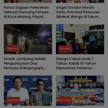
Kasus Dugaan Pelecehan
Gagal Gondol Honda
Seksual Guncang Ponpes
Vario, Pria Asal Pasuruan
di Kota Malang, Empat
Dibekuk Warga di Sukun,
Santri Laporkan Oknum
Polisi Temukan Diduga
Guru Ngaji ke Polisi
Sabu dan Kunci T
Daerah
Kriminal
Polsek Jombang Selidiki
Diduga Cabuli Anak 7
Penganiayaan Dua
Tahun, Kakek 61 Tahun
Pemuda di Mojongapit,
Diamankan Polresta
Pelaku Masih Diburu
Malang Kota
Kriminal
Kriminal