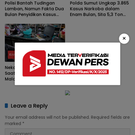
Polisi Bantah Tudingan
Polda Sumut Ungkap 3.865
Lamban, Namun Fakta Dua
Kasus Narkoba dalam
Bulan Penyidikan Kasus
Enam Bulan, Sita 5,3 Ton
Pengeroyokan Jadi
Barang Bukti
Sorotan
×
Kriminal
Nekat Bobol Swalayan
Saat Subuh, Wanita di
Malang Gagal Kabur Usai
Terjatuh dari Lantai Tiga
Leave a Reply
Your email address will not be published.
Required fields are
marked
*