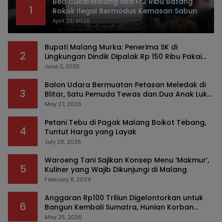
Bea Cukai Malang Sita 172 Ribu Batang
1
Rokok Ilegal Bermodus Kemasan Sabun
April 22, 2026
Bupati Malang Murka: Penerima SK di
2
Lingkungan Dindik Dipalak Rp 150 Ribu Pakai
Modus Tumpengan, KPK Turut Pantau
June 2, 2025
Balon Udara Bermuatan Petasan Meledak di
3
Blitar, Satu Pemuda Tewas dan Dua Anak Luka
Serius
May 27, 2026
Petani Tebu di Pagak Malang Boikot Tebang,
4
Tuntut Harga yang Layak
July 26, 2025
Waroeng Tani Sajikan Konsep Menu ‘Makmur’,
5
Kuliner yang Wajib Dikunjungi di Malang
February 8, 2024
Anggaran Rp100 Triliun Digelontorkan untuk
6
Bangun Kembali Sumatra, Hunian Korban
Bencana Bakal Difokuskan
May 25, 2026