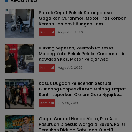
Read Also
Patroli Cepat Polsek Karangploso
Gagalkan Curanmor, Motor Trail Korban
Kembali dalam Hitungan Jam
Kriminal
August 6, 2026
Kurang Sepekan, Resmob Polresta
Malang Kota Bekuk Pelaku Curanmor di
Kawasan Kos, Motor Pelajar Asal
Sumenep Berhasil Diamankan
Kriminal
August 5, 2026
Kasus Dugaan Pelecehan Seksual
Guncang Ponpes di Kota Malang, Empat
Santri Laporkan Oknum Guru Ngaji ke
Polisi
Kriminal
July 29, 2026
Gagal Gondol Honda Vario, Pria Asal
Pasuruan Dibekuk Warga di Sukun, Polisi
Temukan Diduga Sabu dan Kunci T