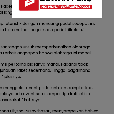
i Padel Toon yang menilai langkah Jombang
 langkah progresif.
futuristik dengan menaungi padel secepat ini.
ga bisa melihat bagaimana padel dikelola,”
tantangan untuk memperkenalkan olahraga
 terkait anggapan bahwa olahraga ini mahal.
umsi pertama biasanya mahal. Padahal tidak
gunakan raket sederhana. Tinggal bagaimana
 jelasnya.
in menggelar event padel untuk meningkatkan
daknya ada event satu sampai tiga kali setiap
asyarakat,” katanya.
donna Bilytha Puspythasari, menyampaikan bahwa