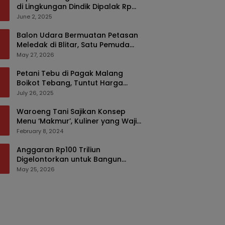
di Lingkungan Dindik Dipalak Rp
150 Ribu Pakai Modus Tumpengan,
June 2, 2025
KPK Turut Pantau
Balon Udara Bermuatan Petasan
Meledak di Blitar, Satu Pemuda
Tewas dan Dua Anak Luka Serius
May 27, 2026
Petani Tebu di Pagak Malang
Boikot Tebang, Tuntut Harga
yang Layak
July 26, 2025
Waroeng Tani Sajikan Konsep
Menu ‘Makmur’, Kuliner yang Wajib
Dikunjungi di Malang
February 8, 2024
Anggaran Rp100 Triliun
Digelontorkan untuk Bangun
Kembali Sumatra, Hunian Korban
May 25, 2026
Bencana Bakal Difokuskan