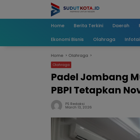
Skip
to
content
Home
Berita Terkini
Daerah
Ekonomi Bisnis
Olahraga
Infota
Home
Olahraga
Olahraga
Padel Jombang Mu
PBPI Tetapkan No
PS Redaksi
March 13, 2026