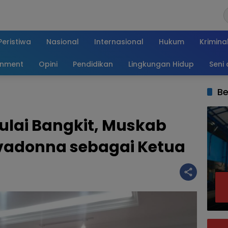
Peristiwa
Nasional
Internasional
Hukum
Krimina
inment
Opini
Pendidikan
Lingkungan Hidup
Seni
Be
lai Bangkit, Muskab
vadonna sebagai Ketua