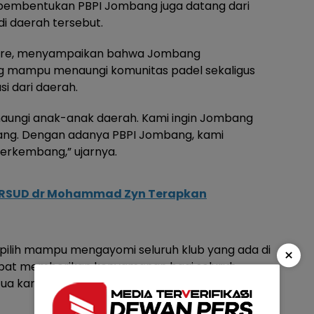
 pembentukan PBPI Jombang juga datang dari
di daerah tersebut.
Andre, menyampaikan bahwa Jombang
g mampu menaungi komunitas padel sekaligus
i dari daerah.
aungi anak-anak daerah. Kami ingin Jombang
jenjang. Dengan adanya PBPI Jombang, kami
erkembang,” ujarnya.
e, RSUD dr Mohammad Zyn Terapkan
rpilih mampu mengayomi seluruh klub yang ada di
×
pat memberikan kenyamanan bagi seluruh
ua karena setiap klub memiliki harapan yang