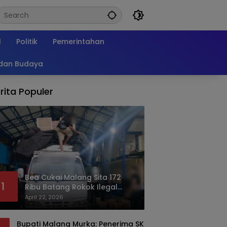
l
Politik
Pemerintahan
 dan Budaya
rita Populer
Bea Cukai Malang Sita 172
1
Ribu Batang Rokok Ilegal
Bermodus Kemasan Sabun
April 22, 2026
Bupati Malang Murka: Penerima SK