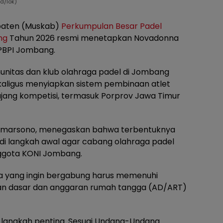
d/lok)
aten (Muskab)
Perkumpulan Besar Padel
ng
Tahun 2026 resmi menetapkan Novadonna
 PBPI Jombang.
unitas dan klub olahraga padel di Jombang
aligus menyiapkan sistem pembinaan atlet
jang kompetisi, termasuk Porprov Jawa Timur
umarsono, menegaskan bahwa terbentuknya
i langkah awal agar cabang olahraga padel
ggota KONI Jombang.
a yang ingin bergabung harus memenuhi
ran dasar dan anggaran rumah tangga (AD/ART)
 langkah penting. Sesuai Undang-Undang