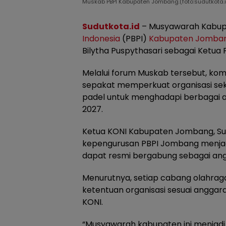
Muskab PBPI Kabupaten Jombang.(foto:sudutkota.i
Sudutkota.id
– Musyawarah Kabup
Indonesia
(PBPI)
Kabupaten Jomba
Bilytha Puspythasari sebagai Ketua
Melalui forum Muskab tersebut, kom
sepakat memperkuat organisasi sek
padel untuk menghadapi berbagai a
2027.
Ketua KONI Kabupaten Jombang, S
kepengurusan PBPI Jombang menjad
dapat resmi bergabung sebagai an
Menurutnya, setiap cabang olahrag
ketentuan organisasi sesuai angga
KONI.
“Musyawarah kabupaten ini menjadi